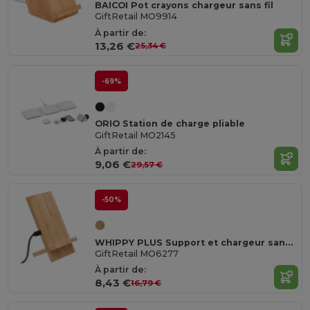
BAICOI Pot crayons chargeur sans fil
GiftRetail MO9914
À partir de:
13,26 €
25,34 €
-69%
ORIO Station de charge pliable
GiftRetail MO2145
À partir de:
9,06 €
29,57 €
-50%
WHIPPY PLUS Support et chargeur sans fil
GiftRetail MO6277
À partir de:
8,43 €
16,79 €