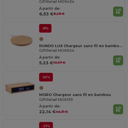
GiftRetail MO9434
À partir de:
6,53 €
8,28 €
-51%
RUNDO LUX Chargeur sans fil en bambou 15W
GiftRetail MO6924
À partir de:
5,23 €
10,57 €
-50%
MORO Chargeur sans fil en bambou
GiftRetail MO6139
À partir de:
22,14 €
44,31 €
-23%