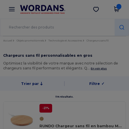
×
Appli Wordans
Obtenir l'appli
Meilleurs prix sur l’app !
Accueil
Objets promotionnels
Technologie et Accessoires
Chargeurs sans fil
Chargeurs sans fil personnalisables en gros
Optimisez la visibilité de votre marque avec notre sélection de
chargeurs sans fil performants et élégants. Q…
En voir plus
Trier par
Filtre
✓
114 résultats.
-21%
RUNDO Chargeur sans fil en bambou MO9434