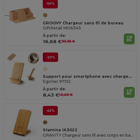
-50%
GROOVY Chargeur sans fil de bureau
GiftRetail MO6345
À partir de:
16,68 €
33,35 €
-20%
Support pour smartphone avec chargeur sans fil rapide 15W en bambou
Egotier 97132
À partir de:
8,43 €
10,60 €
-63%
Stamina IA3022
GRAVITY Chargeur sans fil avec corps en bambou