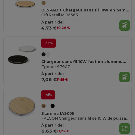
DESPAD + Chargeur sans fil 10W en bambou
GiftRetail MO6563
À partir de:
4,73 €
10,26 €
-37%
Chargeur sans fil 10W fast en aluminium et ABS
Egotier 97907
À partir de:
7,06 €
11,15 €
-41%
Stamina IA3005
FALCON Chargeur sans fil de 10 W de puissance
À partir de:
6,63 €
11,27 €