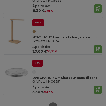
GiftRetail MO9652
À partir de:
6,30 €
7,91 €
-50%
NEAT LIGHT Lampe et chargeur de bureau
GiftRetail MO6346
À partir de:
27,60 €
55,30 €
-13%
UVE CHARGING + Chargeur sans fil rond
GiftRetail MO6391
À partir de:
5,56 €
6,37 €