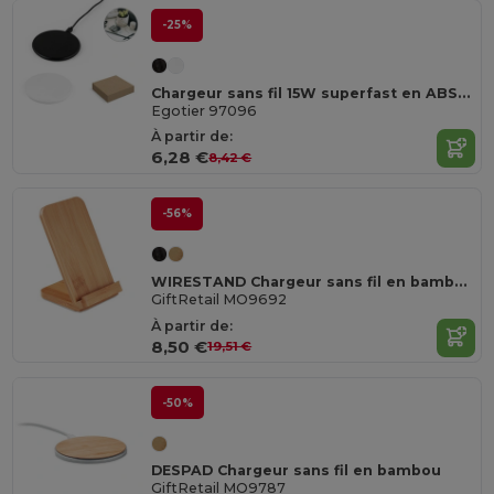
-25%
Chargeur sans fil 15W superfast en ABS recyclé (100 % rABS)
Egotier 97096
À partir de:
6,28 €
8,42 €
-56%
WIRESTAND Chargeur sans fil en bambou MO9692-
GiftRetail MO9692
À partir de:
8,50 €
19,51 €
-50%
DESPAD Chargeur sans fil en bambou
GiftRetail MO9787