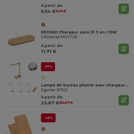
À partir de:
5,54 €
11,11 €
RECPAD Chargeur sans fil 3 en 1 15W
GiftRetail MO2729
À partir de:
11,71 €
-35%
Lampe de bureau pliante avec chargeur sans fil ultrarapide de 15 W en bambou
Egotier 97122
À partir de:
23,67 €
36,27 €
-48%