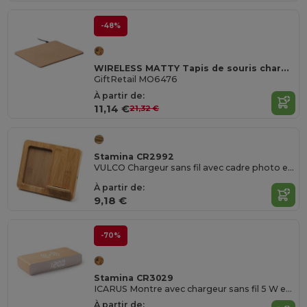
-48%
WIRELESS MATTY Tapis de souris chargeur liège
GiftRetail MO6476
À partir de:
11,14 €
21,32 €
Stamina CR2992
VULCO Chargeur sans fil avec cadre photo en bambou
À partir de:
9,18 €
-70%
Stamina CR3029
ICARUS Montre avec chargeur sans fil 5 W en bois MDF
À partir de: