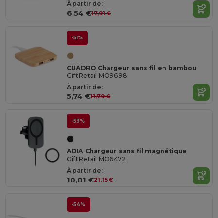
À partir de:
6,54 €
17,91 €
-51%
CUADRO Chargeur sans fil en bambou
GiftRetail MO9698
À partir de:
5,74 €
11,79 €
-53%
ADIA Chargeur sans fil magnétique
GiftRetail MO6472
À partir de:
10,01 €
21,15 €
-54%