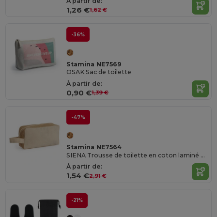
À partir de:
1,26 €
1,62 €
-36%
Stamina NE7569
OSAK Sac de toilette
À partir de:
0,90 €
1,39 €
-47%
Stamina NE7564
SIENA Trousse de toilette en coton laminé et jute
À partir de:
1,54 €
2,91 €
-21%