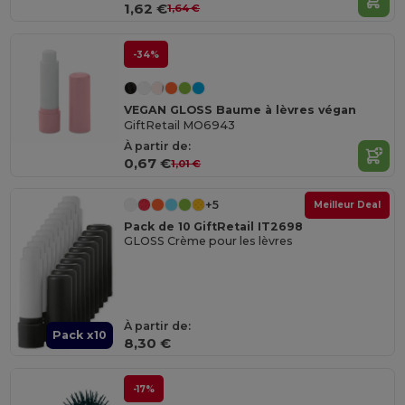
1,62 €
1,64 €
-34%
VEGAN GLOSS Baume à lèvres végan
GiftRetail MO6943
À partir de:
0,67 €
1,01 €
+5
Meilleur Deal
Pack de 10 GiftRetail IT2698
GLOSS Crème pour les lèvres
À partir de:
Pack x10
8,30 €
-17%