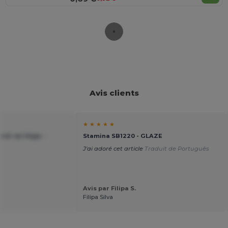
Avis clients
★ ★ ★ ★ ★
oir en liège -
Stamina SB1220 - GLAZE
J'ai adoré cet article
Traduit de Português
Avis par Filipa S.
Filipa Silva