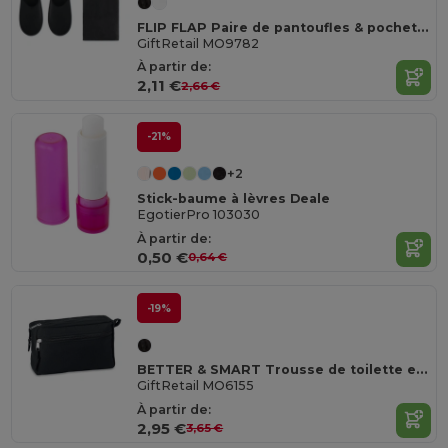
FLIP FLAP Paire de pantoufles & pochette
GiftRetail MO9782
À partir de:
2,11 €
2,66 €
-21%
+2
Stick-baume à lèvres Deale
EgotierPro 103030
À partir de:
0,50 €
0,64 €
-19%
BETTER & SMART Trousse de toilette en RPET
GiftRetail MO6155
À partir de:
2,95 €
3,65 €