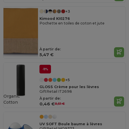
+3
Kimood KI0276
Pochette en toiles de coton et jute
À partir de:
5,47 €
-11%
+5
GLOSS Crème pour les lèvres
GiftRetail IT2698
Organic
À partir de:
Cotton
0,46 €
0,51 €
UV SOFT Boule baume à lèvres
GiftRetail MO9373