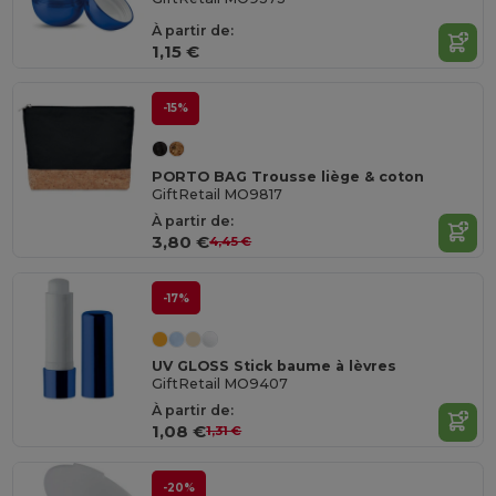
À partir de:
1,15 €
-15%
PORTO BAG Trousse liège & coton
GiftRetail MO9817
À partir de:
3,80 €
4,45 €
-17%
UV GLOSS Stick baume à lèvres
GiftRetail MO9407
À partir de:
1,08 €
1,31 €
-20%