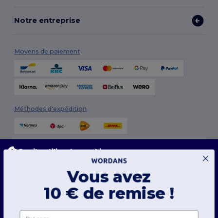
Notre entreprise
Moyens de paiement
Méthodes d'expédition
Ce site utilise des cookies
Notre site web utilise des cookies propriétaires et tiers pour améliorer la fonctionnalité
globale, mémoriser vos préférences, analyser les performances du site et garantir une
Vous avez
expérience de navigation fluide et personnalisée, y compris du contenu adapté, des
interactions optimisées avec notre site web, et de la publicité.
Suivez-nous
10 € de remise !
Vous pouvez gérer vos préférences de cookies à tout moment. Les cookies essentiels
ne peuvent pas être désactivés car ils sont requis pour le bon fonctionnement du site.
Cependant, vous pouvez choisir d’accepter ou de bloquer d'autres types de cookies, tels
que ceux utilisés pour la personnalisation, l'analyse et la publicité.
Prénom
2026. Tous droits réservés