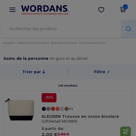
×
Appli Wordans
Obtenir l'appli
Meilleurs prix sur l’app !
Accueil
Objets promotionnels
Bien-être et Soins
Soins de la personne
Soins de la personne
en gros et au détail
Trier par
Filtre
✓
216 résultats.
-30%
+1
KLEUREN Trousse en coton bicolore
GiftRetail MO9815
À partir de:
2,00 €
2,86 €