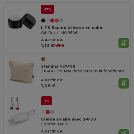
-17%
LIPS Baume à lèvres en cube
GiftRetail MO9586
À partir de:
1,12 €
1,35 €
Stamina NE7498
ZIGARI Trousse de toilette multifonctionnelle 100 % coton du commerce équitable
À partir de:
1,08 €
-1%
Crème solaire avec SPF30
Egotier 94891
À partir de: