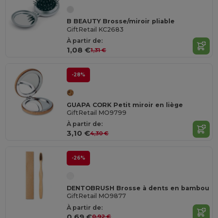
B BEAUTY Brosse/miroir pliable
GiftRetail KC2683
À partir de:
1,08 €
1,31 €
-28%
GUAPA CORK Petit miroir en liège
GiftRetail MO9799
À partir de:
3,10 €
4,30 €
-26%
DENTOBRUSH Brosse à dents en bambou
GiftRetail MO9877
À partir de:
0,69 €
0,92 €