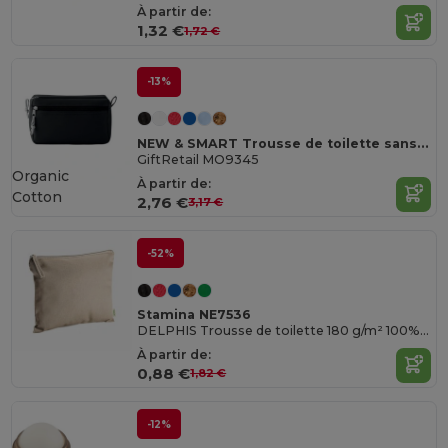
À partir de:
1,32 €
1,72 €
-13%
NEW & SMART Trousse de toilette sans PVC
GiftRetail MO9345
Organic
À partir de:
Cotton
2,76 €
3,17 €
-52%
Stamina NE7536
DELPHIS Trousse de toilette 180 g/m² 100% coton bio avec anse assortie
À partir de:
0,88 €
1,82 €
-12%