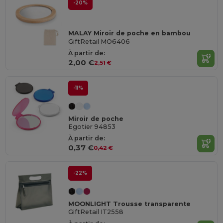
-20%
MALAY Miroir de poche en bambou
GiftRetail MO6406
À partir de:
2,00 €
2,51 €
-11%
Miroir de poche
Egotier 94853
À partir de:
0,37 €
0,42 €
-22%
MOONLIGHT Trousse transparente
GiftRetail IT2558