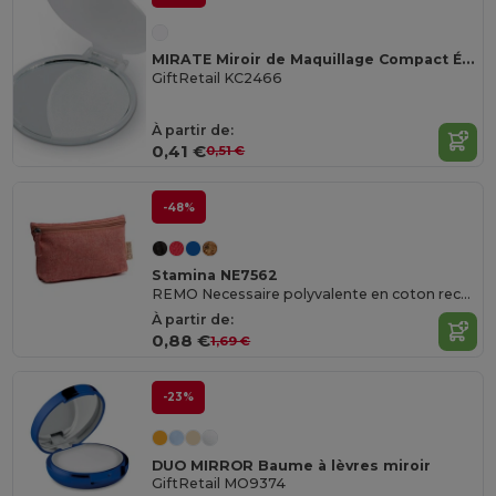
MIRATE Miroir de Maquillage Compact Élégant
GiftRetail KC2466
À partir de:
0,41 €
0,51 €
-48%
Stamina NE7562
REMO Necessaire polyvalente en coton recyclé avec zip et tirette assortis
À partir de:
0,88 €
1,69 €
-23%
DUO MIRROR Baume à lèvres miroir
GiftRetail MO9374