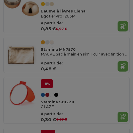
Baume à lèvres Elena
EgotierPro 126314
À partir de:
0,85 €
0,97 €
Stamina MN7570
MAUVE Sac à main en simili cuir avec finition brillante
À partir de:
0,48 €
-8%
Stamina SB1220
GLAZE
À partir de:
0,30 €
0,33 €