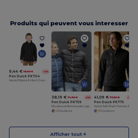
Produits qui peuvent vous interesser
9,44 €
18,60 €
-49%
Pen Duick PK704
Veste Polaire Enfant Grand Zip Noir
38,19 €
41,09 €
74,90 €
73,80 €
-49%
-44%
Pen Duick PK759
Pen Duick PK775
Doudoune femme avec capuche
Veste Soft-Shell Femme 3 Couches Polaire
+2 Couleurs
+5 Couleurs
Afficher tout