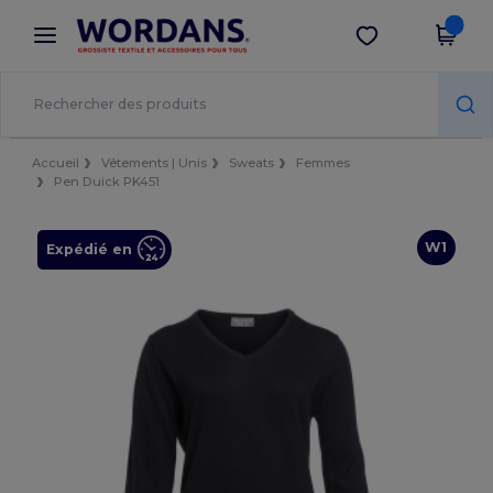
×
Appli Wordans
Obtenir l'appli
Meilleurs prix sur l’app !
Accueil
Vêtements | Unis
Sweats
Femmes
Pen Duick PK451
W1
Expédié en