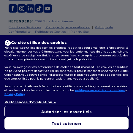
2026. Tous droits réservés
Conditions Générales
|
Politique de personnalisation
|
Politique de
Confidentialité
|
Politique de Cookies
|
Plan du Site
Ce site utilise des cookies
Bruxelles
|
Anvers
|
Mortsel
|
Malines
|
Lierre
|
Turnhout
|
Geel
|
Notre site web utilise des cookies propriétaires et tiers pour améliorer la fonctionnalité
Herentals
|
Hoogstraten
|
Bruges
globale, mémoriser vos préférences, analyser les performances du site et garantir une
expérience de navigation fluide et personnalisée, y compris du contenu adapté, des
interactions optimisées avec notre site web, et de la publicité.
Vous pouvez gérer vos préférences de cookies à tout moment. Les cookies essentiels
ne peuvent pas être désactivés car ils sont requis pour le bon fonctionnement du site.
Cependant, vous pouvez choisir d’accepter ou de bloquer d'autres types de cookies, tels
que ceux utilisés pour la personnalisation, l'analyse et la publicité.
Pour plus de détails sur la façon dont nous utilisons les cookies, comment les contrôler
et sur les cookies tiers, veuillez consulter notre
politique en matière de cookies
et
Privacy Policy
.
👋
Bonjour
Préférences d'évaluation
Si vous avez des questions ou
des préoccupations, vous
Autoriser les essentiels
pouvez nous contacter à tout
moment. Notre chatbot est là
Tout autoriser
pour vous aider.