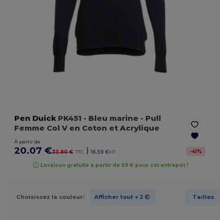
Pen Duick
PK451
- Bleu marine
- Pull
Femme Col V en Coton et Acrylique
À partir de
20.07 €
|
-
41
%
33.90 €
TTC
16.59 €
HT
Livraison gratuite à partir de 69 € pour cet entrepôt !
Choisissez la couleur:
Afficher tout
+ 2
Tailles