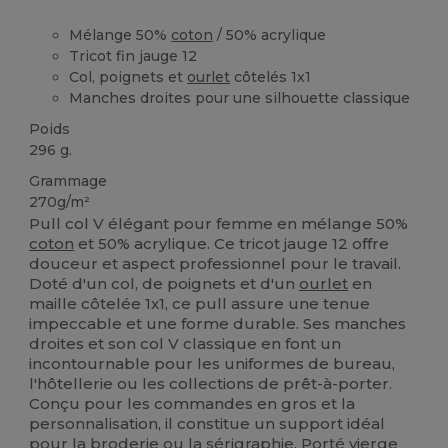
Mélange 50%
coton
/ 50% acrylique
Tricot fin jauge 12
Col, poignets et
ourlet
côtelés 1x1
Manches droites pour une silhouette classique
Poids
296 g.
Grammage
270g/m²
Pull col V élégant pour femme en mélange 50%
coton
et 50% acrylique. Ce tricot jauge 12 offre
douceur et aspect professionnel pour le travail.
Doté d'un col, de poignets et d'un
ourlet
en
maille côtelée 1x1, ce pull assure une tenue
impeccable et une forme durable. Ses manches
droites et son col V classique en font un
incontournable pour les uniformes de bureau,
l'hôtellerie ou les collections de prêt-à-porter.
Conçu pour les commandes en gros et la
personnalisation, il constitue un support idéal
pour la
broderie
ou la
sérigraphie
. Porté vierge