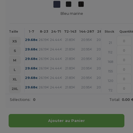
Bleu marine
1-7
8-23
24-71
72-143
144-287
288 +
Plus
Taille
Stock
Quantit
+
29.68
26.19
24.44
21.83
20.95
20.07
€
€
€
€
€
€
XS
21
+
29.68
26.19
24.44
21.83
20.95
20.07
€
€
€
€
€
€
S
112
+
29.68
26.19
24.44
21.83
20.95
20.07
€
€
€
€
€
€
M
168
+
29.68
26.19
24.44
21.83
20.95
20.07
€
€
€
€
€
€
L
155
+
29.68
26.19
24.44
21.83
20.95
20.07
€
€
€
€
€
€
XL
120
+
29.68
26.19
24.44
21.83
20.95
20.07
€
€
€
€
€
€
2XL
72
Sélections:
0
Total:
0.00 
Ajouter au Panier