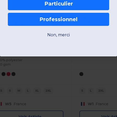
Particulier
Shorts Sport Homm
Yoga
Professionnel
200 gsm
4,22 €
-39%
23,47 €
roact PA154
Non, merci
Shorts de Sport à Séchage Rapide et Confort
00% polyester
00 gsm
XS
S
M
L
XL
2XL
S
L
2XL
W5
France
W1
France
Voir Article
Voir Art