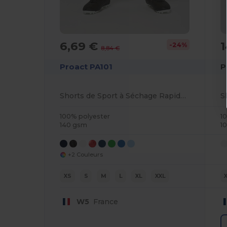
6,69 €
1
-24%
8,84 €
Proact PA101
P
Shorts de Sport à Séchage Rapide et Léger
100% polyester
1
140 gsm
1
+2 Couleurs
XS
S
M
L
XL
XXL
W5
France