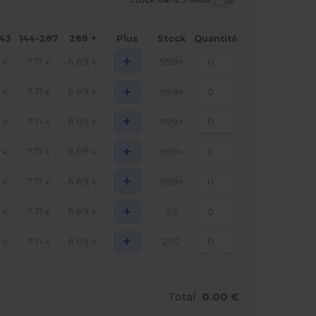
143
144-287
288 +
Plus
Stock
Quantité
+
6
7.71
6.69
999+
€
€
€
+
6
7.71
6.69
999+
€
€
€
+
6
7.71
6.69
999+
€
€
€
+
6
7.71
6.69
999+
€
€
€
+
6
7.71
6.69
999+
€
€
€
+
6
7.71
6.69
511
€
€
€
+
6
7.71
6.69
200
€
€
€
Total:
0.00 €