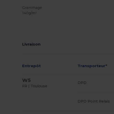
Stock élévé
Grammage
140g/m²
Livraison
Entrepôt
Transporteur*
W5
DPD
FR | Toulouse
DPD Point Relais