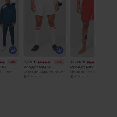
7,26 €
12,34 €
-51%
-51%
-43%
8 €
14,93 €
21,48 €
306
ProAct PA136
ProAct PA119
VESTE DE SURVÊTEMENT UNISEXE
Shorts de Rugby en Polyester Résistant
Maillot de Bain Homme Séchage Rapide Confort
+7 Couleurs
+3 Couleurs