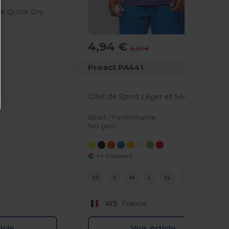
e Quick Dry
4,94 €
-20%
6,20 €
Proact PA441
Gilet de Sport Léger et Séchage Rapide
Sport / Performance
140 gsm
+4 Couleurs
XS
S
M
L
XL
2XL
W5
France
icle
Voir Article