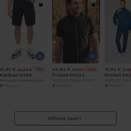
31,81 €
44,82 €
15,53 €
-31%
-44%
45,94 €
79,75 €
31,6
Kariban K766
ProAct PA323
ProAct PA
Bermuda Homme Multi-Poches en Coton Lavé
VESTE SOFTSHELL SPORT MANCHES AMOVIBLES UNISEXE
+3 Couleurs
+5 Couleurs
+1 Couleurs
Afficher tout