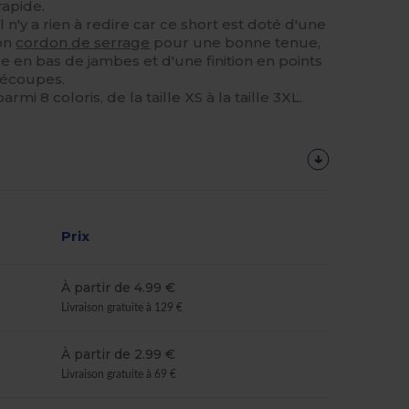
rapide.
il n'y a rien à redire car ce short est doté d'une
son
cordon de serrage
pour une bonne tenue,
le en bas de jambes et d'une finition en points
découpes.
rmi 8 coloris, de la taille XS à la taille 3XL.
Prix
À partir de 4.99 €
Livraison gratuite à 129 €
À partir de 2.99 €
Livraison gratuite à 69 €