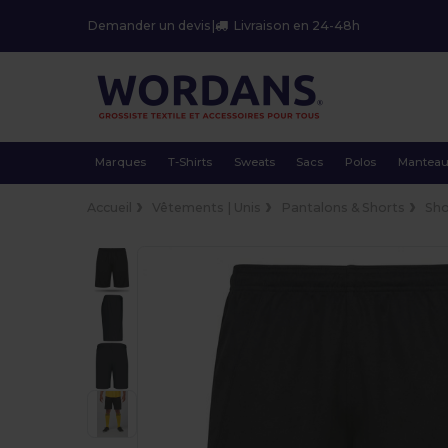
Demander un devis
|
Livraison en 24-48h
Marques
T-Shirts
Sweats
Sacs
Polos
Mantea
Accueil
Vêtements | Unis
Pantalons & Shorts
Sho