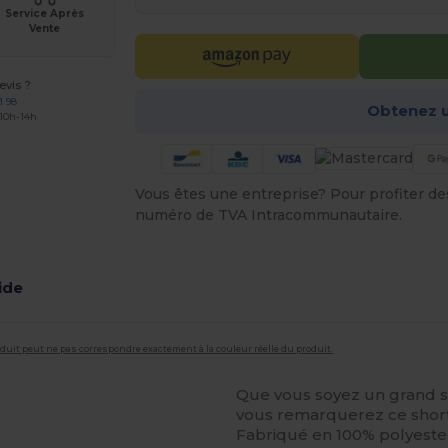
Service Après
Vente
vis ?
1 98
Obtenez u
 10h-14h
Vous êtes une entreprise? Pour profiter des 
numéro de TVA Intracommunautaire.
ide
roduit peut ne pas correspondre exactement à la couleur réelle du produit.
Que vous soyez un grand s
vous remarquerez ce short
Fabriqué en 100% polyeste