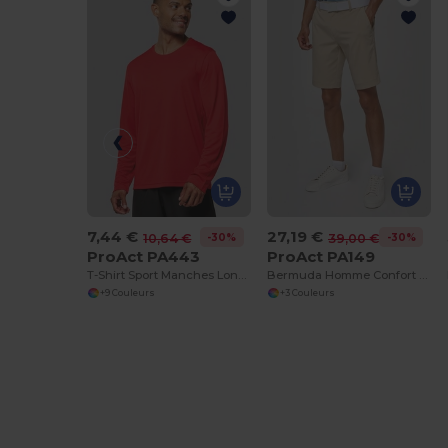
7,44 €
27,19 €
-30%
-30%
10,64 €
39,00 €
ProAct PA443
ProAct PA149
T-Shirt Sport Manches Longues
Bermuda Homme Confort Stretch Étanche
+9 Couleurs
+3 Couleurs