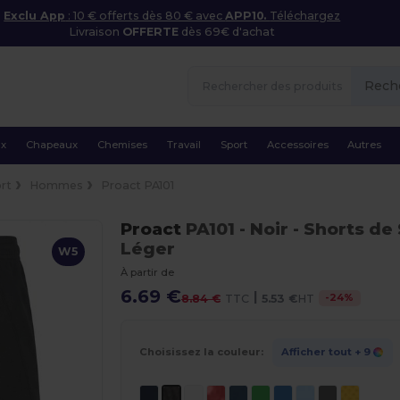
Exclu App
: 10 € offerts dès 80 € avec
APP10.
Téléchargez
Livraison
OFFERTE
dès 69€ d'achat
Rech
ux
Chapeaux
Chemises
Travail
Sport
Accessoires
Autres
rt
Hommes
Proact PA101
Proact
PA101
- Noir
- Shorts de
Léger
W5
À partir de
6.69 €
|
-
24
%
8.84 €
TTC
5.53 €
HT
Choisissez la couleur:
Afficher tout
+ 9