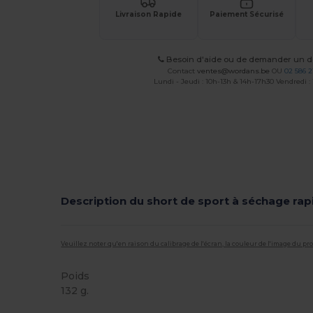
Livraison Rapide
Paiement Sécurisé
Besoin d'aide ou de demander un de
Contact
ventes@wordans.be
OU
02 586 2
Lundi - Jeudi : 10h-13h & 14h-17h30 Vendredi :
Description du short de sport à séchage rap
Veuillez noter qu'en raison du calibrage de l'écran, la couleur de l'image du p
Poids
132 g.