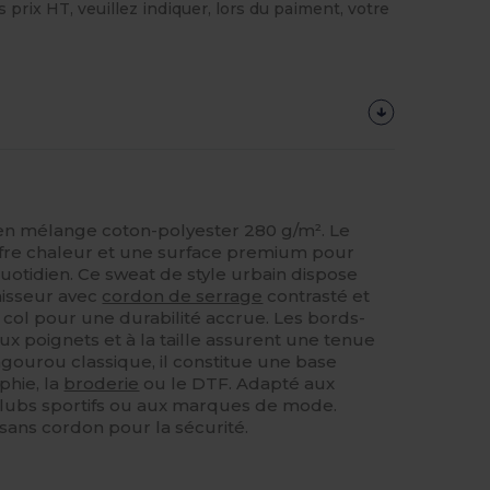
prix HT, veuillez indiquer, lors du paiment, votre
en mélange coton-polyester 280 g/m². Le
ffre chaleur et une surface premium pour
uotidien. Ce sweat de style urbain dispose
isseur avec
cordon de serrage
contrasté et
col pour une durabilité accrue. Les bords-
ux poignets et à la taille assurent une tenue
ngourou classique, il constitue une base
phie, la
broderie
ou le DTF. Adapté aux
lubs sportifs ou aux marques de mode.
 sans cordon pour la sécurité.