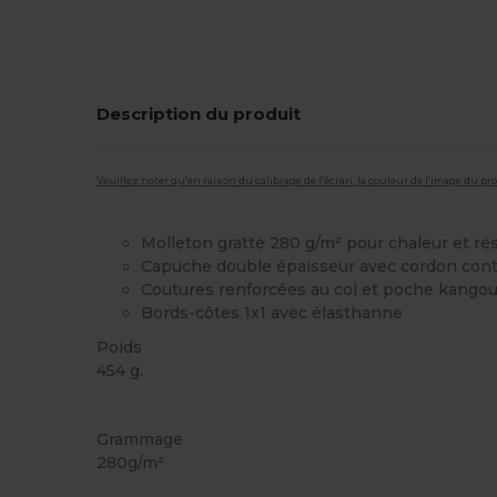
Description du produit
Veuillez noter qu'en raison du calibrage de l'écran, la couleur de l'image du p
Molleton gratté 280 g/m² pour chaleur et ré
Capuche double épaisseur avec cordon cont
Coutures renforcées au col et poche kango
Bords-côtes 1x1 avec élasthanne
Poids
454 g.
Personnalisé
Stock élévé
Grammage
280g/m²