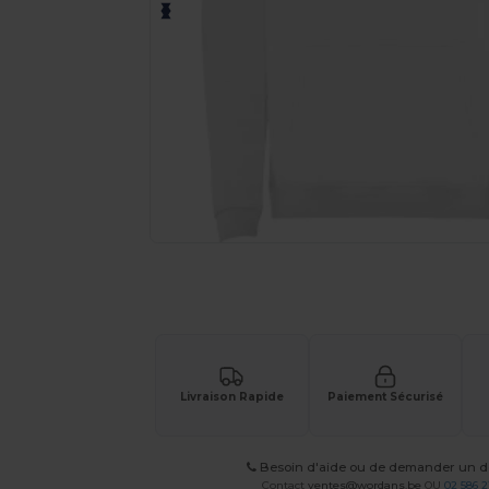
Demandez un devis personnalisé pour
Livraison Rapide
Paiement Sécurisé
Besoin d'aide ou de demander un de
Contact
ventes@wordans.be
OU
02 586 2