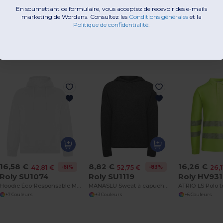
En soumettant ce formulaire, vous acceptez de recevoir des e-mails
marketing de Wordans. Consultez les
​
Conditions générales
​
et la
Politique de confidentialité
.
Produits qui peuvent vous interesse
16,58 €
8,82 €
16,26 €
-61%
-83%
42,81 €
52,75 €
26,1
Roly SU1074
Roly SU1119
Roly HV93
Hoodie Éco-Responsable Mixte en Coton Bio et Polyester Recyclé
MANASLU Sweat à capuche unisexe léger
+7 Couleurs
+3 Couleurs
+6 Couleurs