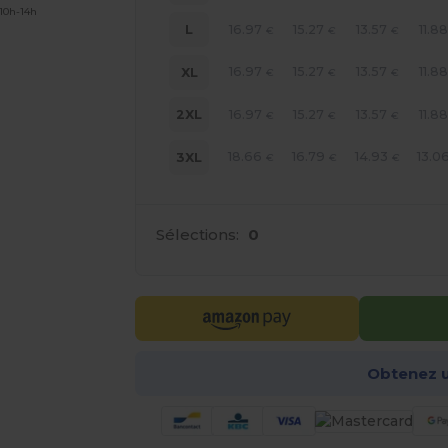
 10h-14h
16.97
15.27
13.57
11.8
L
€
€
€
16.97
15.27
13.57
11.8
XL
€
€
€
16.97
15.27
13.57
11.8
2XL
€
€
€
18.66
16.79
14.93
13.0
3XL
€
€
€
Sélections:
0
Obtenez u