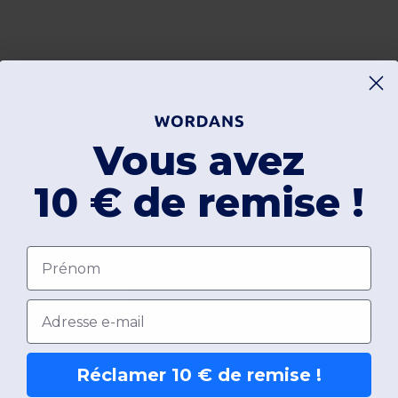
Délais
Vous avez
48h-72h (jours ouvrés)
10 € de remise !
Prénom
Ajouter un avis
Email
Réclamer 10 € de remise !