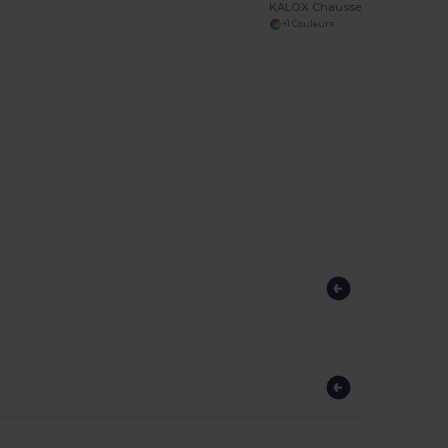
KALOX Chaussettes mi-mollet pour sublimation
+1 Couleurs