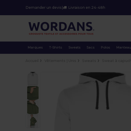
Demander un devis
|
Livraison en 24-48h
Marques
T-Shirts
Sweats
Sacs
Polos
Mantea
Accueil
Vêtements | Unis
Sweats
Sweat à capuc