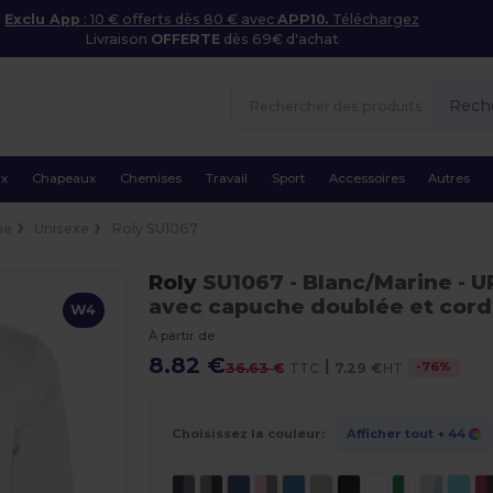
Exclu App
: 10 € offerts dès 80 € avec
APP10.
Téléchargez
Livraison
OFFERTE
dès 69€ d'achat
Rech
ux
Chapeaux
Chemises
Travail
Sport
Accessoires
Autres
he
Unisexe
Roly SU1067
Roly
SU1067
- Blanc/Marine
- U
avec capuche doublée et cord
W4
À partir de
8.82 €
|
-
76
%
36.63 €
TTC
7.29 €
HT
Choisissez la couleur:
Afficher tout
+ 44