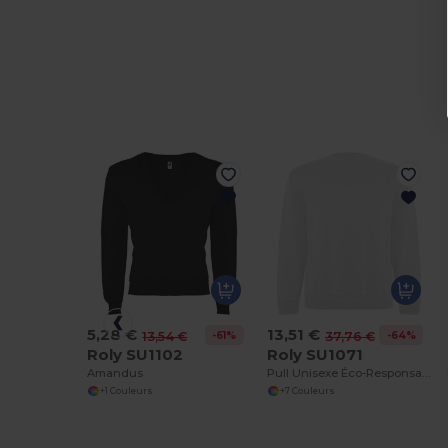
5,28 €
13,51 €
-61%
-64%
13,54 €
37,76 €
Roly SU1102
Roly SU1071
Amandus
Pull Unisexe Éco-Responsable en Coton Bio et Polyester Recyclé
+1 Couleurs
+7 Couleurs