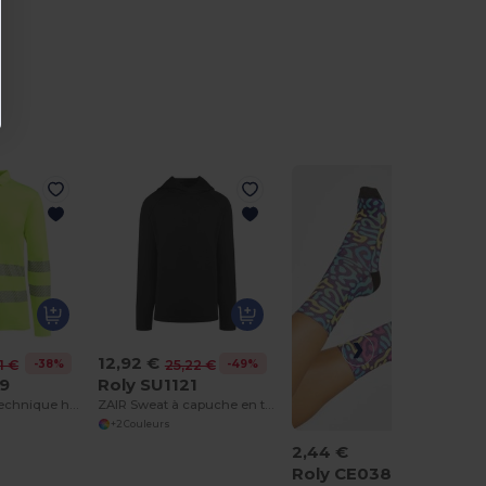
r
12,92 €
-38%
-49%
1 €
25,22 €
19
Roly SU1121
ATRIO LS Polo technique haute visibilité à manches longues
ZAIR Sweat à capuche en tissu léger
+2 Couleurs
2,44 €
Roly CE0381