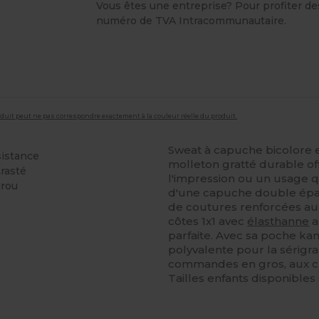
Vous êtes une entreprise? Pour profiter des 
numéro de TVA Intracommunautaire.
roduit peut ne pas correspondre exactement à la couleur réelle du produit.
Sweat à capuche bicolore 
sistance
molleton gratté durable o
rasté
l'impression ou un usage q
urou
d'une capuche double épa
de coutures renforcées au 
côtes 1x1 avec
élasthanne
a
parfaite. Avec sa poche ka
polyvalente pour la sérigra
commandes en gros, aux c
Tailles enfants disponibles