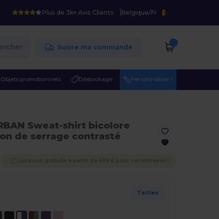
Plus de 3k+ Avis Clients
Belgique
/
Fr
ercher
Suivre ma commande
Objets promotionnels
Déstockage
Personnaliser !
RBAN Sweat-shirt bicolore
on de serrage contrasté
Livraison gratuite à partir de 699 € pour cet entrepôt !
Tailles