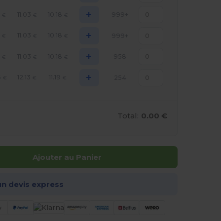
+
8
11.03
10.18
999+
€
€
€
+
8
11.03
10.18
999+
€
€
€
+
8
11.03
10.18
958
€
€
€
+
6
12.13
11.19
254
€
€
€
Total:
0.00 €
Ajouter au Panier
n devis express