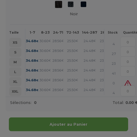
Noir
1-7
8-23
24-71
72-143
144-287
288 +
Plus
Taille
Stock
Quantit
+
34.68
30.60
28.56
25.50
24.48
23.46
€
€
€
€
€
€
XS
4
+
34.68
30.60
28.56
25.50
24.48
23.46
€
€
€
€
€
€
S
27
+
34.68
30.60
28.56
25.50
24.48
23.46
€
€
€
€
€
€
M
23
+
34.68
30.60
28.56
25.50
24.48
23.46
€
€
€
€
€
€
L
41
+
34.68
30.60
28.56
25.50
24.48
23.46
€
€
€
€
€
€
XL
0
+
34.68
30.60
28.56
25.50
24.48
23.46
€
€
€
€
€
€
XXL
4
Sélections:
0
Total:
0.00 
Ajouter au Panier