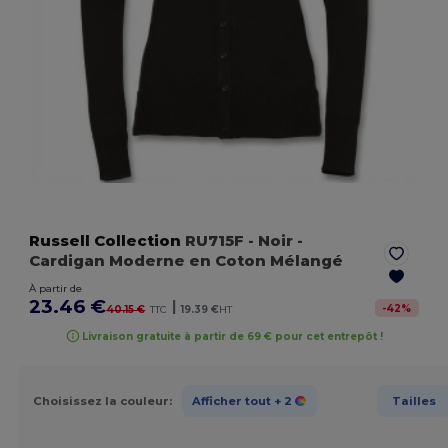
Russell Collection
RU715F
- Noir
-
Cardigan Moderne en Coton Mélangé
À partir de
23.46 €
|
-
42
%
40.15 €
TTC
19.39 €
HT
Livraison gratuite à partir de 69 € pour cet entrepôt !
Choisissez la couleur:
Afficher tout
+ 2
Tailles