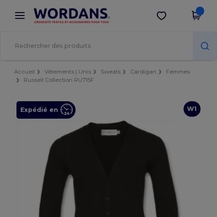
×
Appli Wordans
Obtenir l'appli
Meilleurs prix sur l’app !
Accueil
Vêtements | Unis
Sweats
Cardigan
Femmes
Russell Collection RU715F
W1
Expédié en