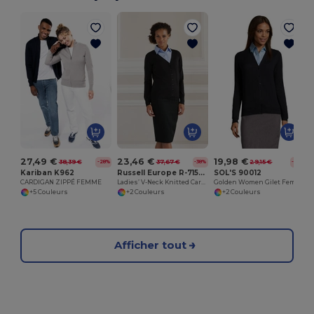
27,49 €
23,46 €
19,98 €
38,39 €
37,67 €
29,15 €
-28%
-38%
-31%
Kariban K962
Russell Europe R-715F-0
SOL'S 90012
CARDIGAN ZIPPÉ FEMME
Ladies’ V-Neck Knitted Cardigan
Golden Women Gilet Femme Boutonné Col V
+5 Couleurs
+2 Couleurs
+2 Couleurs
Afficher tout