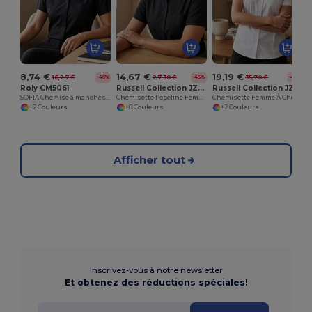
8,74 €
14,67 €
19,19 €
16,27 €
27,30 €
35,70 €
-46%
-46%
-46%
Roly CM5061
Russell Collection JZ35F
Russell Collection JZ63F
SOFIA Chemise à manches courtes ceintré
Chemisette Popeline Femme
Chemisette Femme À Chevrons
+2 Couleurs
+8 Couleurs
+2 Couleurs
Afficher tout
Inscrivez-vous à notre newsletter
Et obtenez des réductions spéciales!