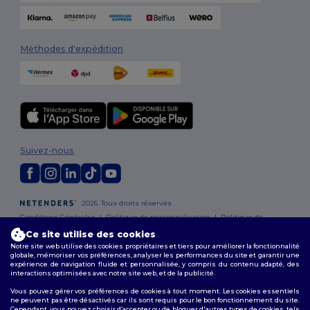
Méthodes d'expédition
Suivez-nous
2026. Tous droits réservés
Conditions Générales
|
Politique de personnalisation
|
Politique de
Confidentialité
|
Politique de Cookies
|
Plan du Site
Ce site utilise des cookies
Notre site web utilise des cookies propriétaires et tiers pour améliorer la fonctionnalité
globale, mémoriser vos préférences, analyser les performances du site et garantir une
Bruxelles
|
Anvers
|
Mortsel
|
Malines
|
Lierre
|
Turnhout
|
Geel
|
expérience de navigation fluide et personnalisée, y compris du contenu adapté, des
Herentals
|
Hoogstraten
|
Bruges
interactions optimisées avec notre site web, et de la publicité.
Vous pouvez gérer vos préférences de cookies à tout moment. Les cookies essentiels
ne peuvent pas être désactivés car ils sont requis pour le bon fonctionnement du site.
Cependant, vous pouvez choisir d’accepter ou de bloquer d'autres types de cookies, tels