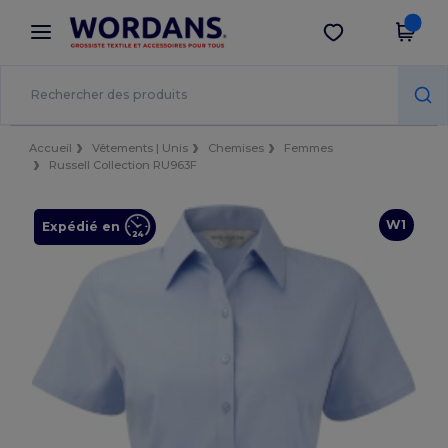
×
Appli Wordans
Obtenir l'appli
Meilleurs prix sur l’app !
Accueil
Vêtements | Unis
Chemises
Femmes
Russell Collection RU963F
W1
Expédié en