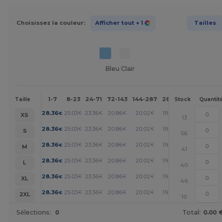
Choisissez la couleur:
Afficher tout
+ 1
Tailles
Bleu Clair
1-7
8-23
24-71
72-143
144-287
288 +
Plus
Taille
Stock
Quantit
+
28.36
25.03
23.36
20.86
20.02
19.19
€
€
€
€
€
€
XS
13
+
28.36
25.03
23.36
20.86
20.02
19.19
€
€
€
€
€
€
S
56
+
28.36
25.03
23.36
20.86
20.02
19.19
€
€
€
€
€
€
M
41
+
28.36
25.03
23.36
20.86
20.02
19.19
€
€
€
€
€
€
L
40
+
28.36
25.03
23.36
20.86
20.02
19.19
€
€
€
€
€
€
XL
46
+
28.36
25.03
23.36
20.86
20.02
19.19
€
€
€
€
€
€
2XL
10
Sélections:
0
Total:
0.00 