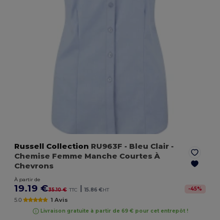
Russell Collection
RU963F
- Bleu Clair
-
Chemise Femme Manche Courtes À
Chevrons
À partir de
19.19 €
|
-
45
%
35.10 €
TTC
15.86 €
HT
5.0
1 Avis
Livraison gratuite à partir de 69 € pour cet entrepôt !