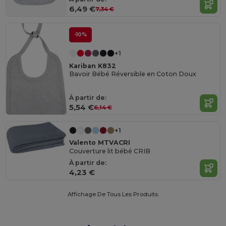
6,49 €
7,34 €
-10%
+1
Kariban K832
Bavoir Bébé Réversible en Coton Doux
À partir de:
5,54 €
6,14 €
+1
Valento MTVACRI
Couverture lit bébé CRIB
À partir de:
4,23 €
Affichage De Tous Les Produits.