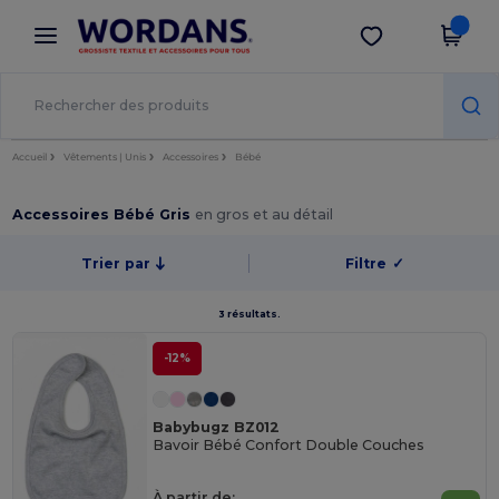
×
Appli Wordans
Obtenir l'appli
Meilleurs prix sur l’app !
Accueil
Vêtements | Unis
Accessoires
Bébé
Accessoires Bébé Gris
en gros et au détail
Trier par
Filtre
✓
3 résultats.
-12%
Babybugz BZ012
Bavoir Bébé Confort Double Couches
À partir de: