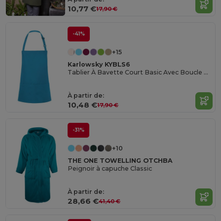
10,77 €
17,90 €
-41%
+15
Karlowsky KYBLS6
Tablier À Bavette Court Basic Avec Boucle Et Poche
À partir de:
10,48 €
17,90 €
-31%
+10
THE ONE TOWELLING OTCHBA
Peignoir à capuche Classic
À partir de:
28,66 €
41,40 €