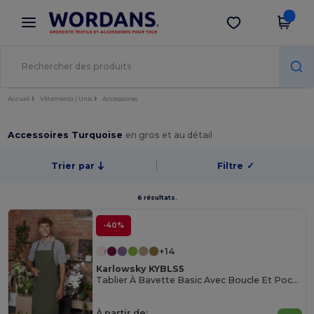
×
Appli Wordans
Obtenir l'appli
Meilleurs prix sur l’app !
Accueil
Vêtements | Unis
Accessoires
Accessoires Turquoise
en gros et au détail
Trier par
Filtre
✓
6 résultats.
-40%
+14
Karlowsky KYBLS5
Tablier À Bavette Basic Avec Boucle Et Poche
À partir de: