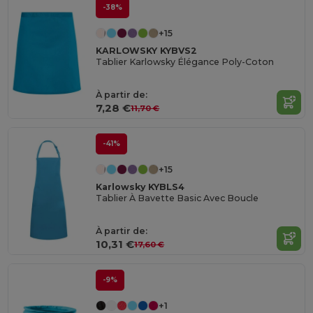
-38%
+15
KARLOWSKY KYBVS2
Tablier Karlowsky Élégance Poly-Coton
À partir de:
7,28 €
11,70 €
-41%
+15
Karlowsky KYBLS4
Tablier À Bavette Basic Avec Boucle
À partir de:
10,31 €
17,60 €
-9%
+1