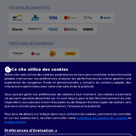
Moyens de paiement
Méthodes d'expédition
Ce site utilise des cookies
Notre site web utilise des cookies propriétaires et tiers pour améliorer la fonctionnalité
globale, mémoriser vos préférences, analyser les performances du site et garantir une
expérience de navigation fluide et personnalisée, y compris du contenu adapté, des
interactions optimisées avec notre site web, et de la publicité.
Suivez-nous
Vous pouvez gérer vos préférences de cookies à tout moment. Les cookies essentiels
ne peuvent pas être désactivés car ils sont requis pour le bon fonctionnement du site.
Cependant, vous pouvez choisir d’accepter ou de bloquer d'autres types de cookies, tels
que ceux utilisés pour la personnalisation, l'analyse et la publicité.
2026. Tous droits réservés
Pour plus de détails sur la façon dont nous utilisons les cookies, comment les contrôler
Conditions Générales
|
Politique de personnalisation
|
Politique de
et sur les cookies tiers, veuillez consulter notre
politique en matière de cookies
et
Confidentialité
|
Politique de Cookies
|
Plan du Site
Privacy Policy
.
👋
Bonjour
Préférences d'évaluation
Si vous avez des questions ou
Bruxelles
|
Anvers
|
Mortsel
|
Malines
|
Lierre
|
Turnhout
|
Geel
|