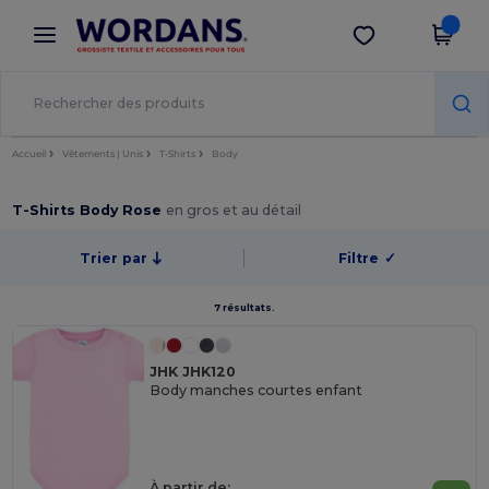
×
Appli Wordans
Obtenir l'appli
Meilleurs prix sur l’app !
Accueil
Vêtements | Unis
T-Shirts
Body
T-Shirts Body Rose
en gros et au détail
Trier par
Filtre
✓
7 résultats.
JHK JHK120
Body manches courtes enfant
À partir de: