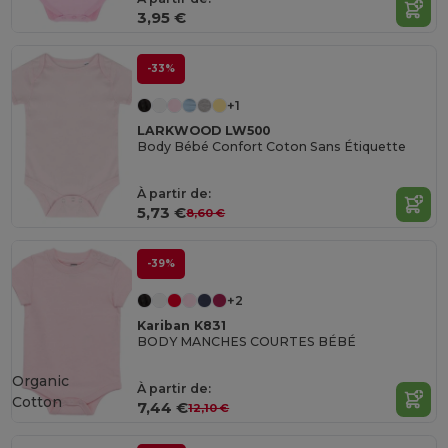
3,95 €
-33%
+1
LARKWOOD LW500
Body Bébé Confort Coton Sans Étiquette
À partir de:
5,73 €
8,60 €
-39%
+2
Kariban K831
BODY MANCHES COURTES BÉBÉ
Organic
À partir de:
Cotton
7,44 €
12,10 €