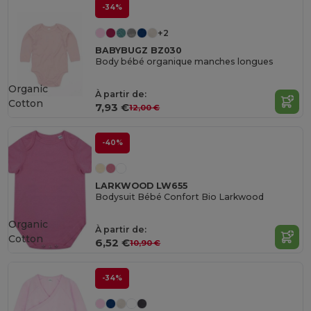
-34%
+2
BABYBUGZ BZ030
Body bébé organique manches longues
Organic
À partir de:
Cotton
7,93 €
12,00 €
-40%
LARKWOOD LW655
Bodysuit Bébé Confort Bio Larkwood
Organic
À partir de:
Cotton
6,52 €
10,90 €
-34%