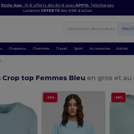
Exclu App
: 10 € offerts dès 80 € avec
APP10.
Téléchargez
Livraison
OFFERTE
dès 69€ d'achat
Rech
ux
Chapeaux
Chemises
Travail
Sport
Accessoires
Autres
s
ts Crop top Femmes Bleu
en gros et au 
-39%
-38%