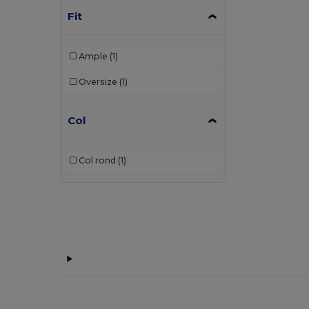
Fit
Ample
(1)
Oversize
(1)
Col
Col rond
(1)