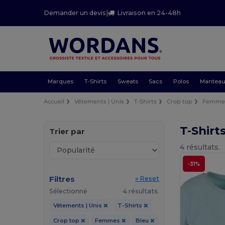
Demander un devis
|
Livraison en 24-48h
Marques
T-Shirts
Sweats
Sacs
Polos
Mantea
Accueil
Vêtements | Unis
T-Shirts
Crop top
Femme
T-Shir
Trier par
4 résultats.
-31%
Filtres
« Reset
Sélectionné
4 résultats.
Vêtements | Unis
T-Shirts
Crop top
Femmes
Bleu