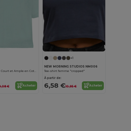
+1
NEW MORNING STUDIOS NM006
T-shirt Femme Court et Ample en Coton de Qualité
Tee-shirt femme "cropped"
À partir de:
6,58 €
Acheter
Acheter
9,08 €
10,95 €