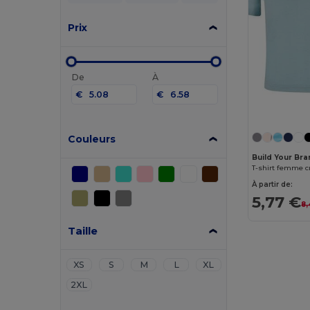
Prix
De
À
€
€
Couleurs
Build Your Br
T-shirt femme 
À partir de:
5,77 €
8,
Taille
XS
S
M
L
XL
2XL