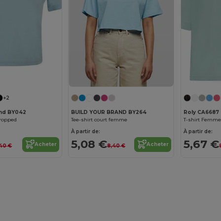
Personnalisez-le !
+2
and BY042
BUILD YOUR BRAND BY264
Roly CA6687
cropped
Tee-shirt court femme
À partir de:
À partir de:
5,08 €
5,67 €
Acheter
Acheter
40 €
8,40 €