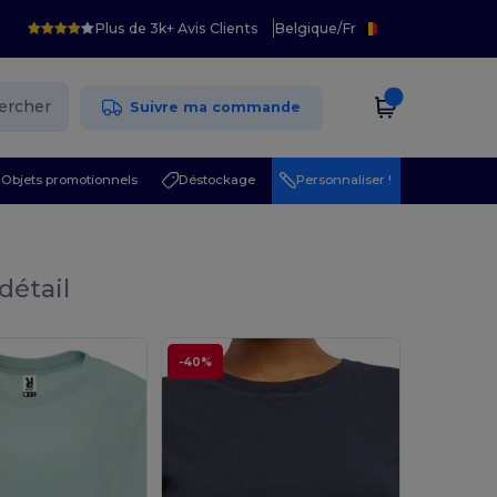
Plus de 3k+ Avis Clients
Belgique
/
Fr
ercher
Suivre ma commande
Objets promotionnels
Déstockage
Personnaliser !
détail
-40%