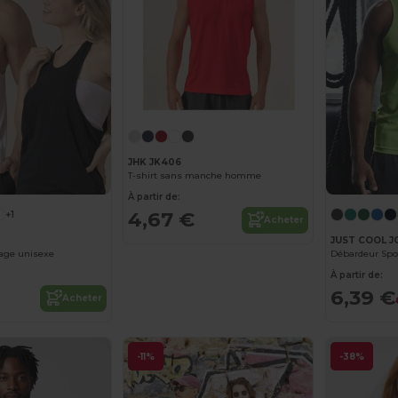
JHK JK406
T-shirt sans manche homme
À partir de:
4,67 €
+1
Acheter
JUST COOL J
lage unisexe
À partir de:
6,39 €
Acheter
-11%
-38%