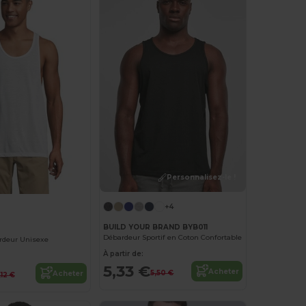
Personnalisez-le !
+4
BUILD YOUR BRAND BYB011
Débardeur Sportif en Coton Confortable
rdeur Unisexe
À partir de:
5,33 €
Acheter
5,50 €
Acheter
,12 €