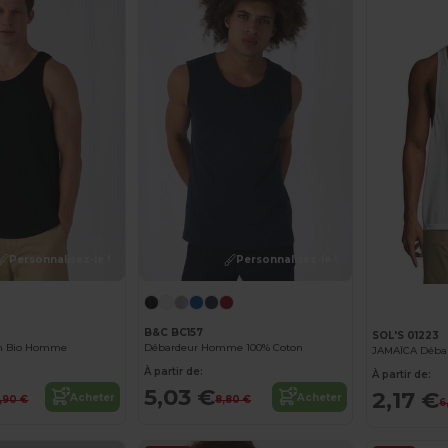
Personnalisez-le !
Personnalisez-le !
B&C BC157
SOL'S 01223
on Bio Homme
Débardeur Homme 100% Coton
JAMAÏCA Déba
À partir de:
À partir de:
5,03 €
2,17 €
Acheter
Acheter
,90 €
8,80 €
6