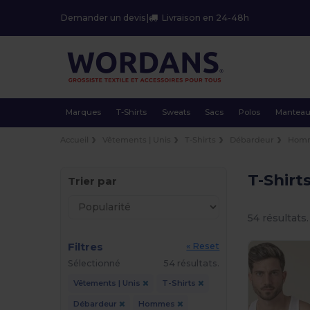
Demander un devis
|
Livraison en 24-48h
Marques
T-Shirts
Sweats
Sacs
Polos
Mantea
Accueil
Vêtements | Unis
T-Shirts
Débardeur
Hom
T-Shir
Trier par
54 résultats.
Filtres
« Reset
Sélectionné
54 résultats.
Vêtements | Unis
T-Shirts
Débardeur
Hommes