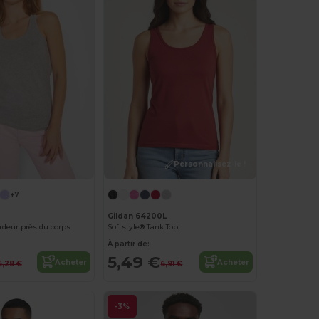
Personnalisez-le !
+7
Gildan 64200L
eur près du corps
Softstyle® Tank Top
À partir de:
5,49 €
Acheter
Acheter
6,28 €
6,91 €
-3%