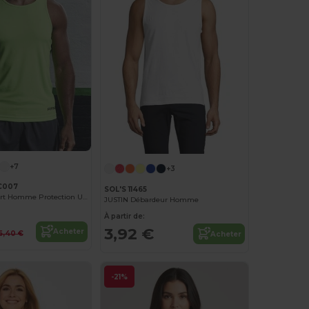
+7
+3
C007
SOL'S 11465
Débardeur Sport Homme Protection UV 40+
JUSTIN Débardeur Homme
À partir de:
3,92 €
Acheter
6,40 €
Acheter
-21%