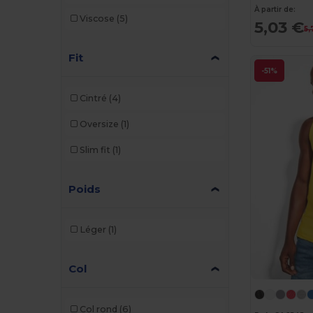
À partir de:
Viscose
(5)
5,03 €
5,
Fit
-51%
Cintré
(4)
Oversize
(1)
Slim fit
(1)
Poids
Léger
(1)
Col
Col rond
(6)