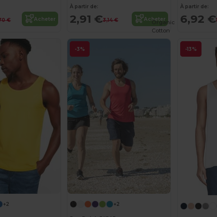
À partir de:
À partir de:
2,91 €
6,92 €
Acheter
Acheter
70 €
3,14 €
Organic
Cotton
-3%
-13%
+2
+2