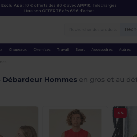
Exclu App
: 10 € offerts dès 80 € avec
APP10.
Téléchargez
Livraison
OFFERTE
dès 69€ d'achat
Rech
ux
Chapeaux
Chemises
Travail
Sport
Accessoires
Autres
mes
ts Débardeur Hommes
en gros et au dét
-0%