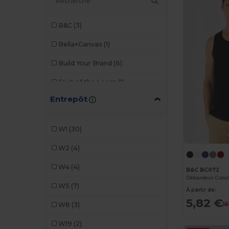
B&C
(3)
Bella+Canvas
(1)
Build Your Brand
(6)
Fruit of the Loom
(1)
Entrepôt
Gildan
(2)
JHK
(4)
W1
(30)
Just Cool
(1)
W2
(4)
Just T's
(1)
W4
(4)
B&C BC072
Kariban
(3)
Débardeur Cot
W5
(7)
À partir de:
Malfini
(3)
5,82 €
10
W8
(3)
Mantis
(1)
W19
(2)