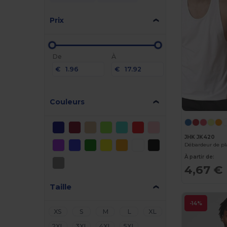
Prix
De
À
€
€
Couleurs
JHK JK420
Débardeur de p
À partir de:
4,67 €
Taille
-14%
XS
S
M
L
XL
2XL
3XL
4XL
5XL