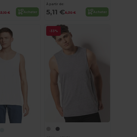
À partir de:
5,11 €
Acheter
Acheter
13,10 €
6,30 €
-33%