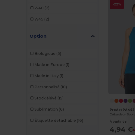
Mustaghata
(2)
-22%
W40
(2)
NEW MORNING STUDIOS
(1)
W45
(2)
Pen Duick
(1)
Option
Proact
(3)
Roly
(4)
Biologique
(5)
SF Clothing
(1)
Made in Europe
(1)
SF Men
(1)
Made in Italy
(1)
SF Women
(2)
Personnalisé
(10)
Skinnifit
(1)
Stock élévé
(15)
SOL'S
(4)
Sublimation
(6)
ProAct PA442
Stedman
(1)
Étiquette détachable
(16)
À partir de:
Tee Jays
(2)
4,94 €
6