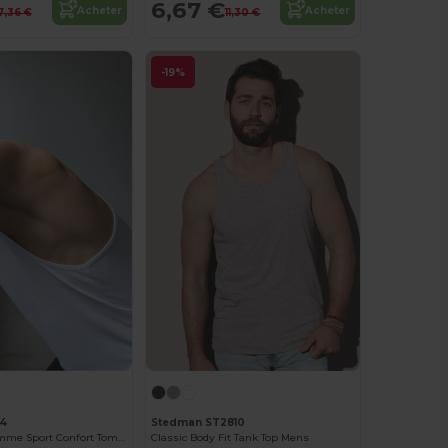
6,67 €
Acheter
Acheter
7,36 €
11,30 €
-19%
4
Stedman ST2810
Débardeur Homme Sport Confort Tombo
Classic Body Fit Tank Top Mens