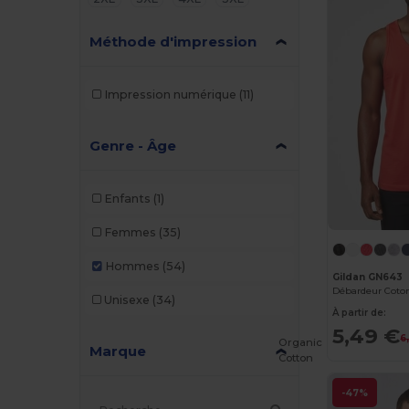
Méthode d'impression
Impression numérique
(11)
Genre - Âge
Enfants
(1)
Femmes
(35)
Hommes
(54)
Gildan GN643
Débardeur Cot
Unisexe
(34)
À partir de:
5,49 €
6
Organic
Marque
Cotton
-47%