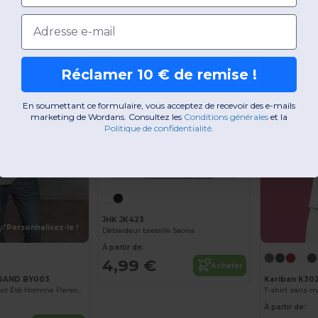
Cotton
Email
-35%
Réclamer 10 € de remise !
En soumettant ce formulaire, vous acceptez de recevoir des e-mails
marketing de Wordans. Consultez les
​
Conditions générales
​
et la
Politique de confidentialité
.
JHK JK423
Personnalisez-le !
Débardeur bretelle Saona
À partir de:
4,99 €
Acheter
BRAND BY003
Kariban K30
Débardeur Confort Été Homme Personnalisable
À partir de: