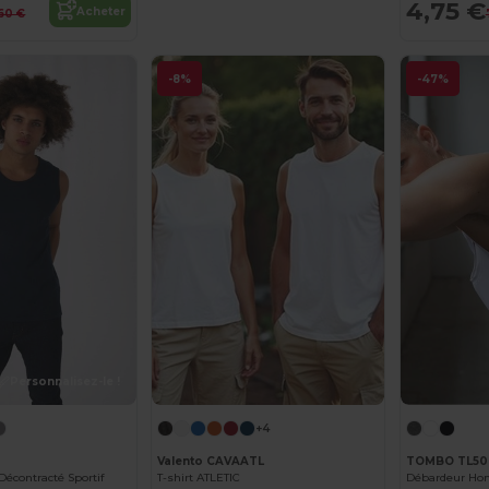
4,75 €
Acheter
60 €
-8%
-47%
Personnalisez-le !
+4
Valento CAVAATL
TOMBO TL50
 Décontracté Sportif
T-shirt ATLETIC