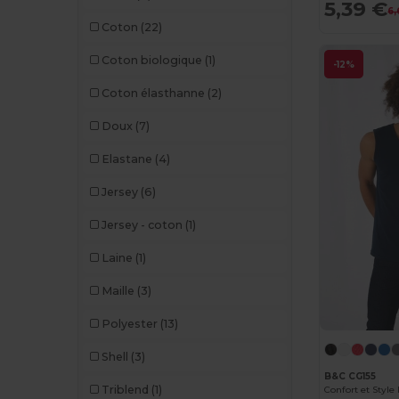
5,39 €
6,
Coton
(22)
Coton biologique
(1)
-12%
Coton élasthanne
(2)
Doux
(7)
Elastane
(4)
Jersey
(6)
Jersey - coton
(1)
Laine
(1)
Maille
(3)
Polyester
(13)
Shell
(3)
B&C CG155
Triblend
(1)
Confort et Style