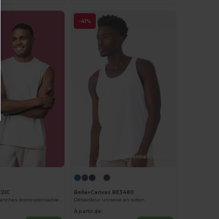
-41%
Personnalisez-le !
22IC
Bella+Canvas BE3480
T-shirt sans manches écoresponsable homme
Débardeur unisexe en coton
À partir de: