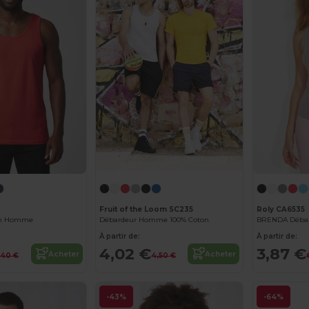
Personnalisez-le !
Fruit of the Loom SC235
Roly CA6535
on Homme
Débardeur Homme 100% Coton
BRENDA Débard
À partir de:
À partir de:
4,02 €
3,87 €
Acheter
Acheter
,40 €
4,50 €
-43%
-64%