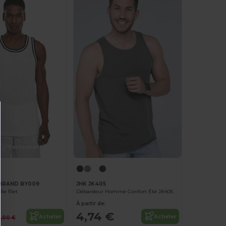
Personnalisez-le !
 BRAND BY009
JHK JK405
e filet
Débardeur Homme Confort Été JK405
À partir de:
4,74 €
Acheter
Acheter
1,00 €