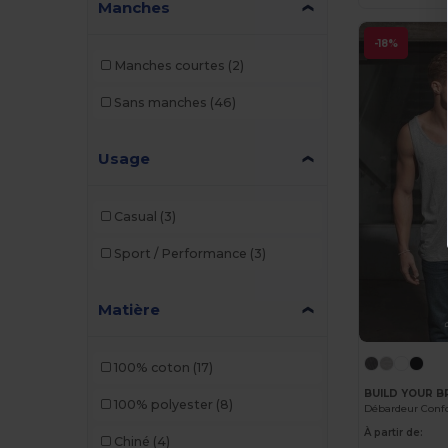
TH Clothes
(2)
Manches
Tombo
(1)
-18%
Manches courtes
(2)
Valento
(2)
Sans manches
(46)
Usage
Casual
(3)
Sport / Performance
(3)
Matière
100% coton
(17)
BUILD YOUR 
100% polyester
(8)
À partir de:
Chiné
(4)