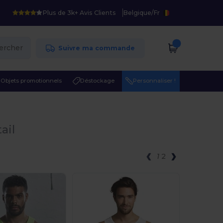
Plus de 3k+ Avis Clients
Belgique
/
Fr
ercher
Suivre ma commande
Objets promotionnels
Déstockage
Personnaliser !
ail
1
2