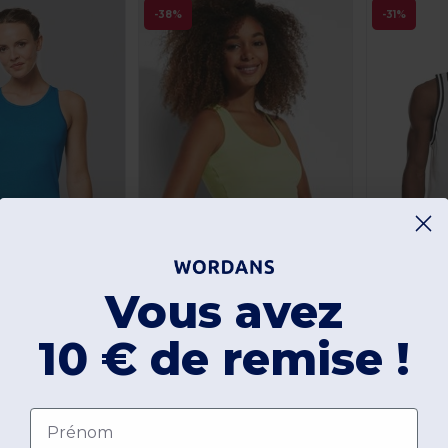
-38%
-31%
Vous avez
+8
+7
10 € de remise !
Roly CA6517
BUILD YOUR
Débardeur Sport Léger et Séchage Rapide
CAROLINA T-shirt coupe près du corps avec encolure et emmanchure liserés
Débardeur maill
À partir de:
À partir de:
Prénom
4,36 €
7,63 €
Acheter
Acheter
,31 €
7,04 €
1
Organic