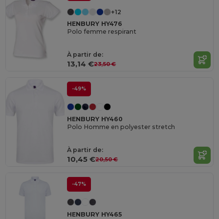
+12
HENBURY HY476
Polo femme respirant
À partir de:
13,14 €
23,50 €
-49%
HENBURY HY460
Polo Homme en polyester stretch
À partir de:
10,45 €
20,50 €
-47%
HENBURY HY465