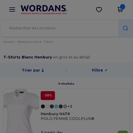
×
Appli Wordans
Obtenir l'appli
Meilleurs prix sur l’app !
Accueil
Vêtements | Unis
T-Shirts
T-Shirts Blanc Henbury
en gros et au détail
Trier par
Filtre
✓
9 résultats.
-38%
+3
Henbury H476
POLO FEMME COOLPLUS®
À partir de: