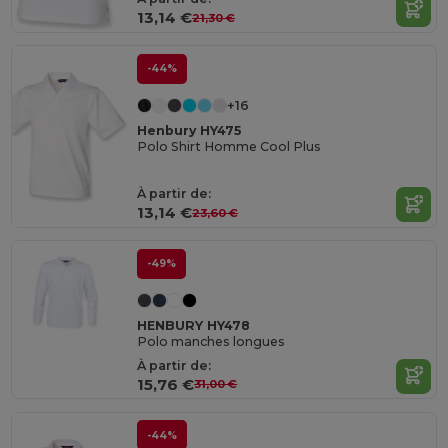
13,14 €
21,30 €
-44%
+16
Henbury HY475
Polo Shirt Homme Cool Plus
À partir de:
13,14 €
23,60 €
-49%
HENBURY HY478
Polo manches longues
À partir de:
15,76 €
31,00 €
-44%