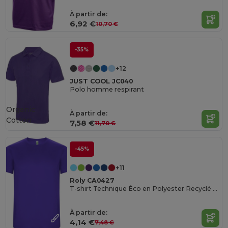
À partir de:
6,92 €
10,70 €
-35%
+12
JUST COOL JC040
Polo homme respirant
Organic
À partir de:
Cotton
7,58 €
11,70 €
-45%
+11
Roly CA0427
T-shirt Technique Éco en Polyester Recyclé CONTROL-DRY
À partir de:
4,14 €
7,48 €