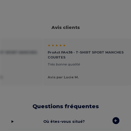
Avis clients
★ ★ ★ ★ ★
HIRT SPORT MANCHES
ProAct PA438 - T-SHIRT SPORT MANCHES
COURTES
Très bonne qualité
O.
Avis par Lucie M.
Questions fréquentes
Où êtes-vous situé?