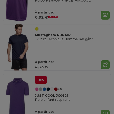
POLO PERFORMANCE "AIRCOOL"
À partir de:
6,92 €
11,73 €
Mustaghata RUNAIR
T-Shirt Technique Homme 140 g/m²
À partir de:
4,33 €
-35%
+6
JUST COOL JC040J
Polo enfant respirant
À partir de: