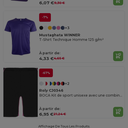
6,07 €
9,30 €
-7%
+3
Mustaghata WINNER
T-Shirt Technique Homme 125 g/m²
À partir de:
4,33 €
4,65 €
-67%
+2
Roly CJ0346
BOCA Kit de sport unisexe avec une combinaison de trois tissus
À partir de:
6,95 €
21,24 €
Affichage De Tous Les Produits.