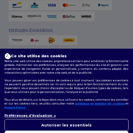
Méthodes d'expédition
Ce site utilise des cookies
Notre site web utilise des cookies propriétaires et tiers pour améliorer la fonctionnalité
globale, mémoriser vos préférences, analyser les performances du site et garantir une
expérience de navigation fluide et personnalisée, y compris du contenu adapté, des
interactions optimisées avec notre site web, et de la publicité.
Suivez-nous
Vous pouvez gérer vos préférences de cookies à tout moment. Les cookies essentiels
ne peuvent pas être désactivés car ils sont requis pour le bon fonctionnement du site.
Cependant, vous pouvez choisir d’accepter ou de bloquer d'autres types de cookies, tels
que ceux utilisés pour la personnalisation, l'analyse et la publicité.
2026. Tous droits réservés
Pour plus de détails sur la façon dont nous utilisons les cookies, comment les contrôler
Conditions Générales
|
Politique de personnalisation
|
Politique de
et sur les cookies tiers, veuillez consulter notre
politique en matière de cookies
et
Confidentialité
|
Politique de Cookies
|
Plan du Site
Privacy Policy
.
👋
Bonjour
Préférences d'évaluation
Si vous avez des questions ou
Bruxelles
|
Anvers
|
Mortsel
|
Malines
|
Lierre
|
Turnhout
|
Geel
|
des préoccupations, vous
Autoriser les essentiels
Herentals
|
Hoogstraten
|
Bruges
pouvez nous contacter à tout
moment. Notre chatbot est là