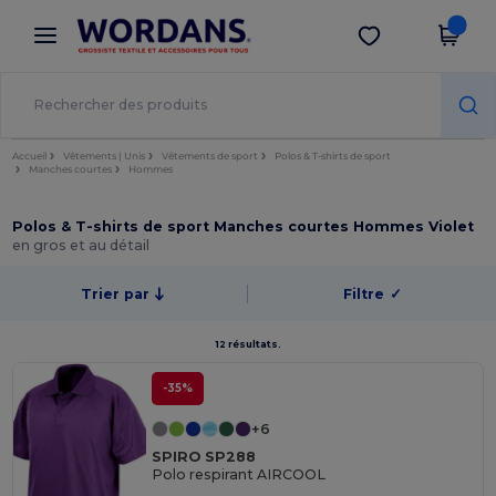
×
Appli Wordans
Obtenir l'appli
Meilleurs prix sur l’app !
Accueil
Vêtements | Unis
Vêtements de sport
Polos & T-shirts de sport
Manches courtes
Hommes
Polos & T-shirts de sport Manches courtes Hommes Violet
en gros et au détail
Trier par
Filtre
✓
12 résultats.
-35%
+6
SPIRO SP288
Polo respirant AIRCOOL