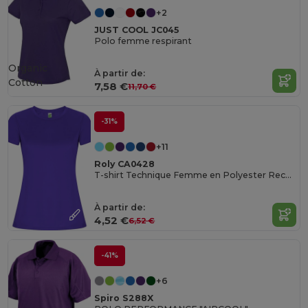
+2
JUST COOL JC045
Polo femme respirant
Organic
À partir de:
Cotton
7,58 €
11,70 €
-31%
+11
Roly CA0428
T-shirt Technique Femme en Polyester Recyclé CONTROL-DRY
À partir de:
4,52 €
6,52 €
-41%
+6
Spiro S288X