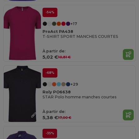
-54%
+17
ProAct PA438
T-SHIRT SPORT MANCHES COURTES
À partir de:
5,02 €
10,81 €
-68%
+29
Roly PO6638
STAR Polo homme manches courtes
À partir de:
5,38 €
17,00 €
-35%