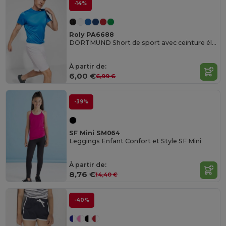
-14%
Roly PA6688
DORTMUND Short de sport avec ceinture élastique avec cordon de serrage interieur et passepoil arrière de sécurité
À partir de:
6,00 €
6,99 €
-39%
SF Mini SM064
Leggings Enfant Confort et Style SF Mini
À partir de:
8,76 €
14,40 €
-40%