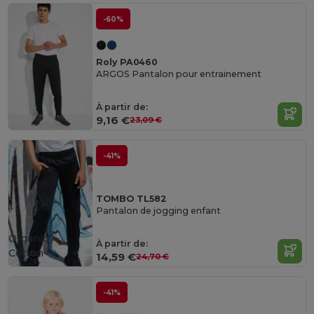
-60%
Roly PA0460
ARGOS Pantalon pour entrainement
À partir de:
9,16 €
23,09 €
-41%
TOMBO TL582
Pantalon de jogging enfant
Organic
À partir de:
Cotton
14,59 €
24,70 €
-41%