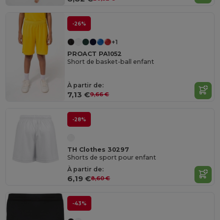
-26%
+1
PROACT PA1052
Short de basket-ball enfant
À partir de:
7,13 €
9,66 €
-28%
TH Clothes 30297
Shorts de sport pour enfant
À partir de:
6,19 €
8,60 €
-43%