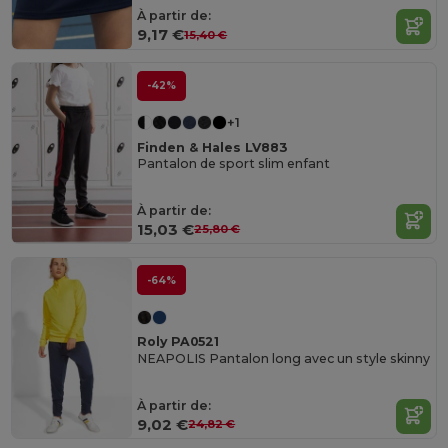
À partir de:
9,17 €
15,40 €
-42%
+1
Finden & Hales LV883
Pantalon de sport slim enfant
À partir de:
15,03 €
25,80 €
-64%
Roly PA0521
NEAPOLIS Pantalon long avec un style skinny
À partir de:
9,02 €
24,82 €