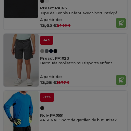
Proact PA166
Jupe de Tennis Enfant avec Short Intégré
À partir de:
13,65 €
24,00 €
-14%
Proact PA1023
Bermuda molleton multisports enfant
À partir de:
13,58 €
15,77 €
-32%
Roly PA0551
ARSENAL Short de gardien de but unisex