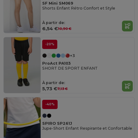
SF Mini SM069
Shorts Enfant Rétro Confort et Style
À partir de:
6,54 €
10,90 €
-20%
+3
ProAct PA103
SHORT DE SPORT ENFANT
À partir de:
5,73 €
7,13 €
-40%
SPIRO SP261J
Jupe-Short Enfant Respirante et Confortable