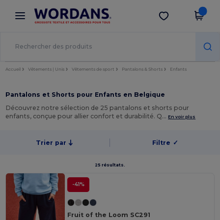
×
Appli Wordans
Obtenir l'appli
Meilleurs prix sur l’app !
Accueil
Vêtements | Unis
Vêtements de sport
Pantalons & Shorts
Enfants
Pantalons et Shorts pour Enfants en Belgique
Découvrez notre sélection de 25 pantalons et shorts pour
enfants, conçue pour allier confort et durabilité. Q…
En voir plus
Trier par
Filtre
✓
25 résultats.
-41%
Fruit of the Loom SC291