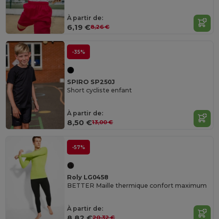
À partir de:
6,19 €
8,26 €
-35%
SPIRO SP250J
Short cycliste enfant
À partir de:
8,50 €
13,00 €
-57%
Roly LG0458
BETTER Maille thermique confort maximum
À partir de:
8,82 €
20,32 €