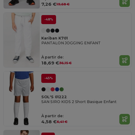
7,26 €
19,68 €
-48%
Kariban K701
PANTALON JOGGING ENFANT
À partir de:
18,69 €
36,15 €
-45%
SOL'S 01222
SAN SIRO KIDS 2 Short Basique Enfant
À partir de:
4,58 €
6,41 €