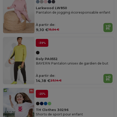
Larkwood LW850
Pantalon de jogging écoresponsable enfant
À partir de:
9,10 €
15,54 €
-39%
Roly PA0552
BAYERN Pantalon unisex de gardien de but
À partir de:
14,18 €
23,14 €
-25%
TH Clothes 30296
Shorts de sport pour enfant