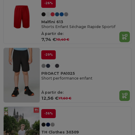
-26%
Malfini 613
Shorts Enfant Séchage Rapide Sportif
À partir de:
7,74 €
10,40 €
-29%
PROACT PA1025
Short performance enfant
À partir de:
12,56 €
17,60 €
-36%
TH Clothes 30309