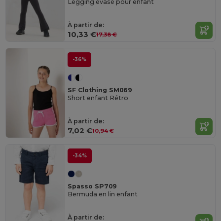
Legging évasé pour enfant
À partir de:
10,33 €
17,38 €
-36%
SF Clothing SM069
Short enfant Rétro
À partir de:
7,02 €
10,94 €
-34%
Spasso SP709
Bermuda en lin enfant
À partir de: