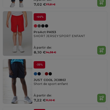
7,02 €
17,51 €
-44%
ProAct PA153
SHORT JERSEY SPORT ENFANT
À partir de:
8,10 €
14,38 €
-35%
JUST COOL JC080J
Short de sport enfant
À partir de:
7,22 €
11,10 €