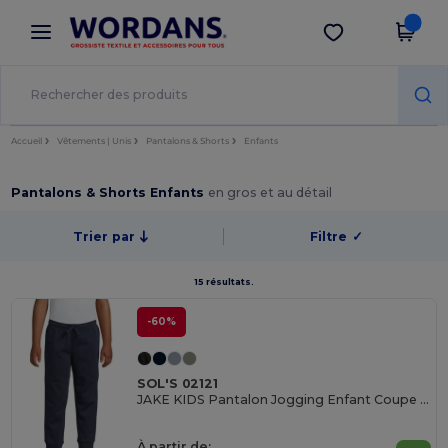
×
Appli Wordans
Obtenir l'appli
Meilleurs prix sur l’app !
Accueil
Vêtements | Unis
Pantalons & Shorts
Enfants
Pantalons & Shorts Enfants
en gros et au détail
Trier par
Filtre
✓
15 résultats.
-60%
SOL'S 02121
JAKE KIDS Pantalon Jogging Enfant Coupe Slim
À partir de: