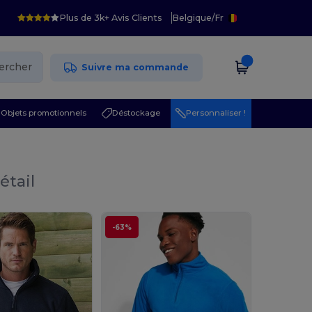
Plus de 3k+ Avis Clients
Belgique
/
Fr
ercher
Suivre ma commande
Objets promotionnels
Déstockage
Personnaliser !
étail
-63%