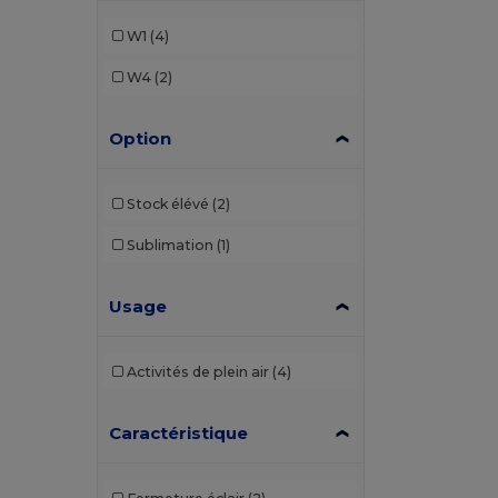
W1
(4)
W4
(2)
Option
Stock élévé
(2)
Sublimation
(1)
Usage
Activités de plein air
(4)
Caractéristique