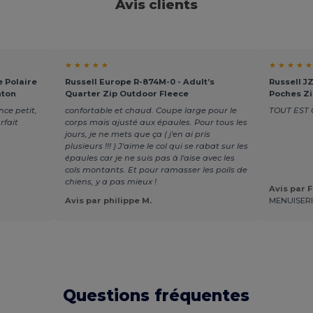
Avis clients
★ ★ ★ ★ ★
★ ★ ★ ★ ★
 Polaire
Russell Europe R-874M-0 - Adult’s
Russell J
nton
Quarter Zip Outdoor Fleece
Poches Z
nce petit,
confortable et chaud. Coupe large pour le
TOUT EST
rfait
corps mais ajusté aux épaules. Pour tous les
jours, je ne mets que ça ( j'en ai pris
plusieurs !!! ) J'aime le col qui se rabat sur les
épaules car je ne suis pas à l'aise avec les
cols montants. Et pour ramasser les poils de
chiens, y a pas mieux !
Avis par 
Avis par philippe M.
MENUISERI
Questions fréquentes