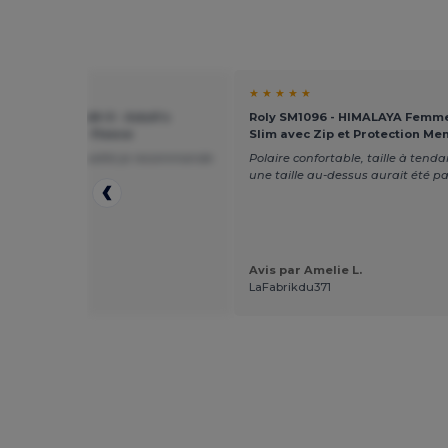
★ ★
★ ★ ★ ★ ★
l Europe R-874M-0 - Adult’s
Roly SM1096 - HIMALAYA Femme
r Zip Outdoor Fleece
Slim avec Zip et Protection Me
 d'excellente qualité je recommande
Polaire confortable, taille à tenda
ent
une taille au-dessus aurait été pa
Avis par Amelie L.
ar Françoise
LaFabrikdu371