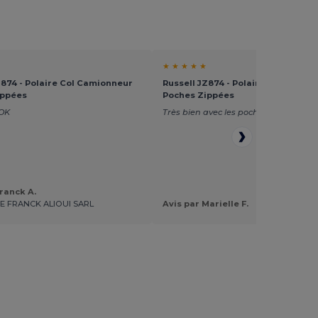
★ ★ ★ ★ ★
Z874 - Polaire Col Camionneur
Russell JZ874 - Polaire Col Camio
ippées
Poches Zippées
 OK
Très bien avec les poches
Franck A.
E FRANCK ALIOUI SARL
Avis par Marielle F.