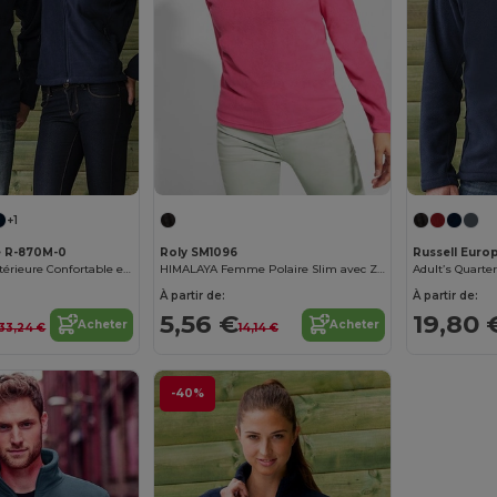
+1
e R-870M-0
Roly SM1096
Russell Euro
Veste Polaire Extérieure Confortable et Durable
HIMALAYA Femme Polaire Slim avec Zip et Protection Menton
Adult’s Quarte
À partir de:
À partir de:
5,56 €
19,80 
Acheter
Acheter
33,24 €
14,14 €
-40%