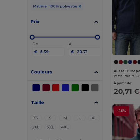
Matière : 100% polyester
Prix
De
À
€
€
Couleurs
Russell Europ
À partir de:
20,71 €
Taille
-46%
XS
S
M
L
XL
2XL
3XL
4XL