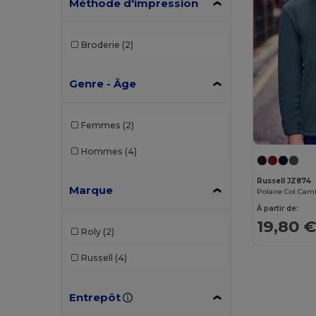
Méthode d'impression
Broderie
(2)
Genre - Âge
Femmes
(2)
Hommes
(4)
Russell JZ874
Marque
À partir de:
19,80 
Roly
(2)
Russell
(4)
Entrepôt