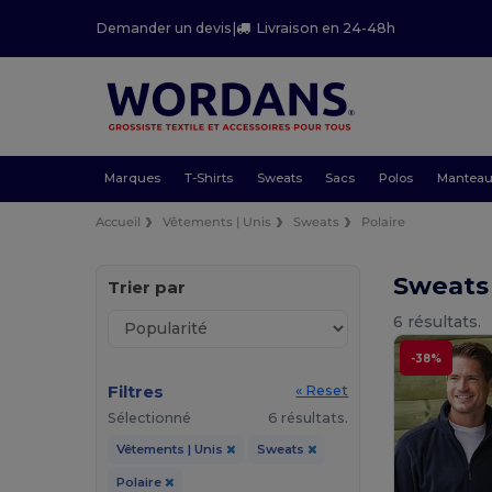
Demander un devis
|
Livraison en 24-48h
Marques
T-Shirts
Sweats
Sacs
Polos
Mantea
Accueil
Vêtements | Unis
Sweats
Polaire
Sweats 
Trier par
6 résultats.
-38%
Filtres
« Reset
Sélectionné
6 résultats.
Vêtements | Unis
Sweats
Polaire