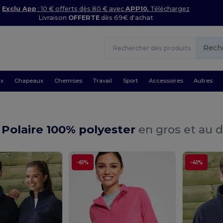
Exclu App
: 10 € offerts dès 80 € avec
APP10.
Téléchargez
Livraison
OFFERTE
dès 69€ d'achat
Rech
ux
Chapeaux
Chemises
Travail
Sport
Accessoires
Autres
Polaire 100% polyester
en gros et au d
-61%
-41%