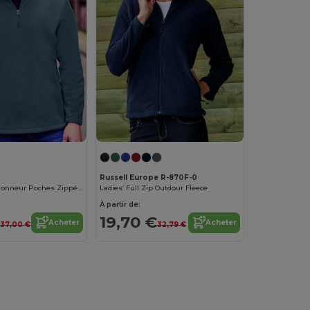
Russell Europe R-870F-0
Polaire Col Camionneur Poches Zippées
Ladies’ Full Zip Outdour Fleece
À partir de:
€
19,70 €
Acheter
Acheter
37,00 €
32,79 €