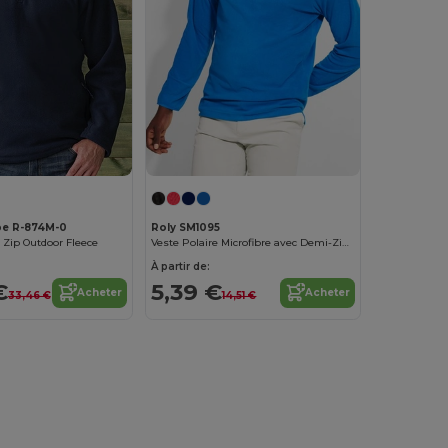
pe R-874M-0
Roly SM1095
r Zip Outdoor Fleece
Veste Polaire Microfibre avec Demi-Zip et Protection Menton
À partir de:
€
5,39 €
Acheter
Acheter
33,46 €
14,51 €