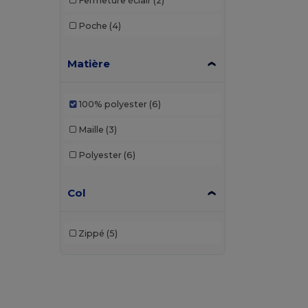
Fermeture éclair
(2)
Poche
(4)
Matière
100% polyester
(6)
Maille
(3)
Polyester
(6)
Col
Zippé
(5)