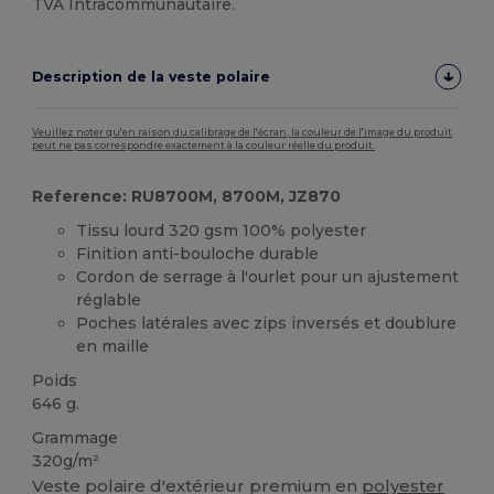
TVA Intracommunautaire.
Description de la veste polaire
Veuillez noter qu'en raison du calibrage de l'écran, la couleur de l'image du produit
peut ne pas correspondre exactement à la couleur réelle du produit.
Reference: RU8700M, 8700M, JZ870
Tissu lourd 320 gsm 100% polyester
Finition anti-bouloche durable
Cordon de serrage à l'ourlet pour un ajustement
réglable
Poches latérales avec zips inversés et doublure
en maille
Poids
646 g.
Grammage
320g/m²
Veste polaire d'extérieur premium en
polyester