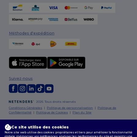
Méthodes d'expédition
Suivez-nous
2026. Tous droits réservés
Conditions Générales
|
Politique de personnalisation
|
Politique de
Confidentialité
|
Politique de Cookies
|
Plan du Site
Bruxelles
|
Anvers
|
Mortsel
|
Malines
|
Lierre
|
Turnhout
|
Geel
|
Ce site utilise des cookies
Herentals
|
Hoogstraten
|
Bruges
Notre site web utilise des cookies propriétaires et tiers pour améliorer la fonctionnalité
globale, mémoriser vos préférences, analyser les performances du site et garantir une