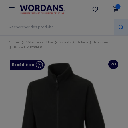
×
Appli Wordans
Obtenir l'appli
Meilleurs prix sur l’app !
Accueil
Vêtements | Unis
Sweats
Polaire
Hommes
Russell R-870M-0
W1
Expédié en