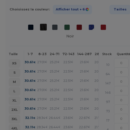
Choisissez la couleur:
Afficher tout
+ 6
Tailles
Noir
1-7
8-23
24-71
72-143
144-287
288 +
Plus
Taille
Stock
Quantit
+
30.61
27.01
25.21
22.51
21.61
20.71
€
€
€
€
€
€
XS
10
+
30.61
27.01
25.21
22.51
21.61
20.71
€
€
€
€
€
€
S
64
+
30.61
27.01
25.21
22.51
21.61
20.71
€
€
€
€
€
€
M
147
+
30.61
27.01
25.21
22.51
21.61
20.71
€
€
€
€
€
€
L
146
+
30.61
27.01
25.21
22.51
21.61
20.71
€
€
€
€
€
€
XL
97
+
30.61
27.01
25.21
22.51
21.61
20.71
€
€
€
€
€
€
2XL
73
+
32.11
28.34
26.44
23.61
22.67
21.72
€
€
€
€
€
€
3XL
17
+
32.11
28.34
26.44
23.61
22.67
21.72
€
€
€
€
€
€
4XL
6