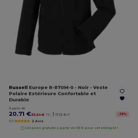
Russell
Europe R-870M-0
- Noir
- Veste
Polaire Extérieure Confortable et
Durable
À partir de
20.71 €
|
-
38
%
33.24 €
TTC
17.12 €
HT
5.0
2 Avis
Livraison gratuite à partir de 69 € pour cet entrepôt !