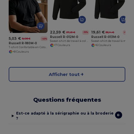
22,59 €
19,61 €
37,01 €
35,14 €
-39%
-44%
Russell R-012M-0
Russell R-013M-0
5,03 €
9,08 €
-45%
Sweat-shirt de travail à col boutonné
Sweat-shirt de travail à manches Set-In
Russell R-180M-0
+7 Couleurs
+6 Couleurs
T-shirt Confortable en Coton Ring Spun Russell
+8 Couleurs
Afficher tout
Questions fréquentes
Est-ce adapté à la sérigraphie ou à la broderie
?