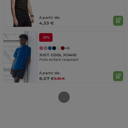
À partir de:
4,33 €
-35%
+6
JUST COOL JC040J
Polo enfant respirant
À partir de:
6,07 €
9,30 €