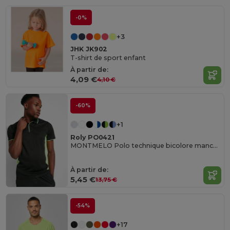
-0%
+3
JHK JK902
T-shirt de sport enfant
À partir de:
4,09 €
4,10 €
-60%
+1
Roly PO0421
MONTMELO Polo technique bicolore manches courtes
À partir de:
5,45 €
13,75 €
-54%
+17