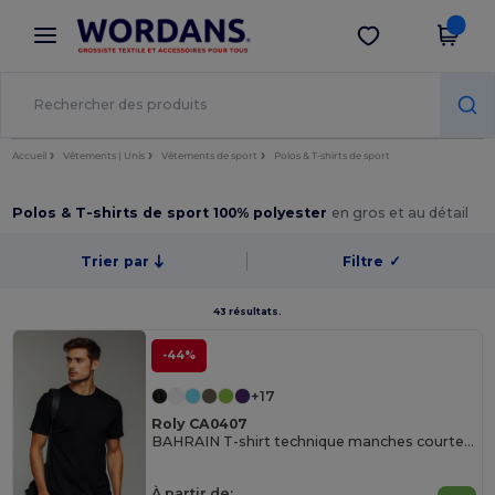
×
Appli Wordans
Obtenir l'appli
Meilleurs prix sur l’app !
Accueil
Vêtements | Unis
Vêtements de sport
Polos & T-shirts de sport
Polos & T-shirts de sport 100% polyester
en gros et au détail
Trier par
Filtre
✓
43 résultats.
-44%
+17
Roly CA0407
BAHRAIN T-shirt technique manches courtes raglan
À partir de: