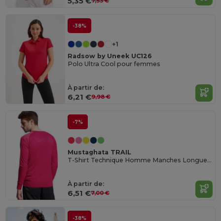
5,35 €
7,53 €
-38%
+1
Radsow by Uneek UC126
Polo Ultra Cool pour femmes
À partir de:
6,21 €
9,98 €
-7%
Mustaghata TRAIL
T-Shirt Technique Homme Manches Longues 140 g/m²
À partir de:
6,51 €
7,00 €
-38%