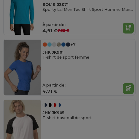
SOL'S 02071
Sporty Lsl Men Tee Shirt Sport Homme Manches Longues
À partir de:
4,91 €
7,82 €
+7
JHK JK901
T-shirt de sport femme
À partir de:
4,71 €
JHK JK905
T-shirt baseball de sport