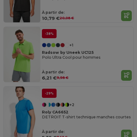
À partir de:
10,79 €
20,08 €
-38%
+1
Radsow by Uneek UC125
Polo Ultra Cool pour hommes
À partir de:
6,21 €
9,98 €
-29%
+2
Roly CA6652
DETROIT T-shirt technique manches courtes
À partir de: