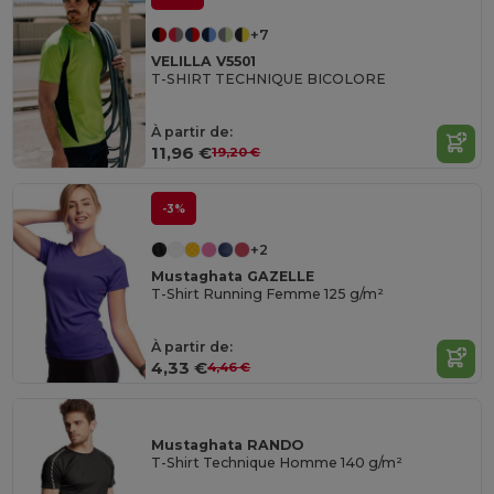
+7
VELILLA V5501
T-SHIRT TECHNIQUE BICOLORE
À partir de:
11,96 €
19,20 €
-3%
+2
Mustaghata GAZELLE
T-Shirt Running Femme 125 g/m²
À partir de:
4,33 €
4,46 €
Mustaghata RANDO
T-Shirt Technique Homme 140 g/m²