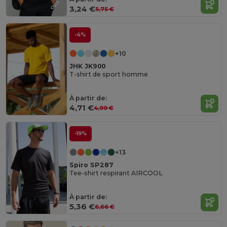
3,24 €
5,75 €
-4%
+10
JHK JK900
T-shirt de sport homme
À partir de:
4,71 €
4,90 €
-19%
+13
Spiro SP287
Tee-shirt respirant AIRCOOL
À partir de:
5,36 €
6,66 €