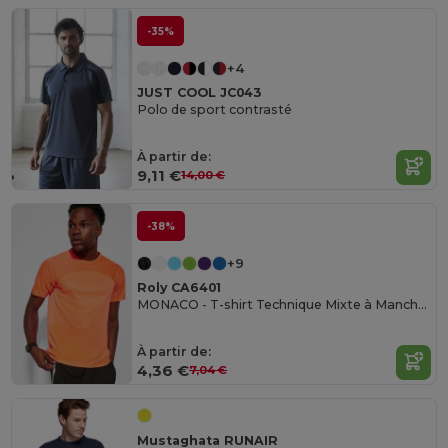
-35%
+4
JUST COOL JC043
Polo de sport contrasté
À partir de:
9,11 €
14,00 €
-38%
+9
Roly CA6401
MONACO - T-shirt Technique Mixte à Manches Raglan
À partir de:
4,36 €
7,04 €
Mustaghata RUNAIR