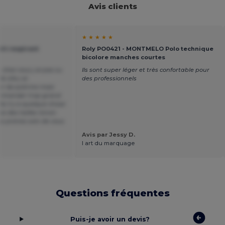
Avis clients
★ ★ ★ ★ ★
irt respirant
Roly PO0421 - MONTMELO Polo technique
bicolore manches courtes
chez vous j ai pas su
Ils sont super léger et très confortable pour
e cite j ai
des professionnels
 de poitrine mais
commander trop grand
lis il y a quelque chose
ix des tailles !sinon
ons prenez soin de vous
Avis par Jessy D.
l art du marquage
Questions fréquentes
Puis-je avoir un devis?