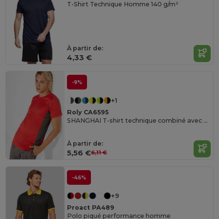
T-Shirt Technique Homme 140 g/m²
À partir de:
4,33 €
-9%
+1
Roly CA6595
SHANGHAI T-shirt technique combiné avec deux tissus en polyester
À partir de:
5,56 €
6,11 €
-46%
+9
Proact PA489
Polo piqué performance homme