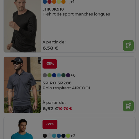
+1
JHK JK910
T-shirt de sport manches longues
À partir de:
6,58 €
-35%
+6
SPIRO SP288
Polo respirant AIRCOOL
À partir de:
6,92 €
10,70 €
-37%
+2