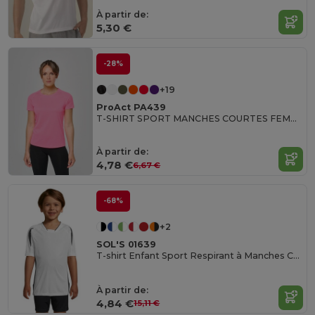
À partir de:
5,30 €
-28%
+19
ProAct PA439
T-SHIRT SPORT MANCHES COURTES FEMME
À partir de:
4,78 €
6,67 €
-68%
+2
SOL'S 01639
T-shirt Enfant Sport Respirant à Manches Courtes
À partir de:
4,84 €
15,11 €