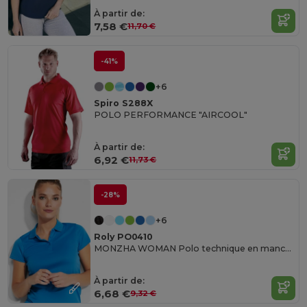
À partir de:
7,58 €
11,70 €
-41%
+6
Spiro S288X
POLO PERFORMANCE "AIRCOOL"
À partir de:
6,92 €
11,73 €
-28%
+6
Roly PO0410
MONZHA WOMAN Polo technique en manches courtes pour femme
À partir de:
6,68 €
9,32 €