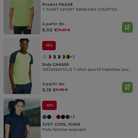
ProAct PA438
T-SHIRT SPORT MANCHES COURTES
À partir de:
5,02 €
10,81 €
-13%
+2
Roly CA6650
INDIANAPOLIS T-shirt sportif manches courtes raglans contrastées
À partir de:
5,15 €
5,90 €
-35%
+2
JUST COOL JC045
Polo femme respirant