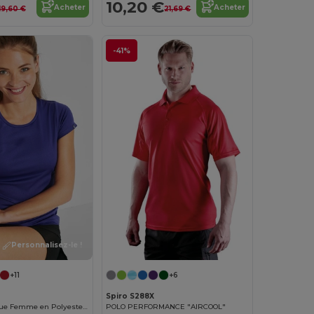
10,20 €
Acheter
Acheter
19,60 €
21,69 €
-41%
Personnalisez-le !
+11
+6
Spiro S288X
T-shirt Technique Femme en Polyester Recyclé CONTROL-DRY
POLO PERFORMANCE "AIRCOOL"