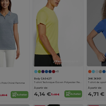
Personnalisez-le !
+11
Roly CA0427
JHK JK901
T-shirt Technique Éco en Polyester Recyclé CONTROL-DRY
T-shirt de spo
 Polo Chiné Femme
À partir de:
À partir de:
4,14 €
4,71 €
Acheter
7,48 €
Acheter
2,99 €