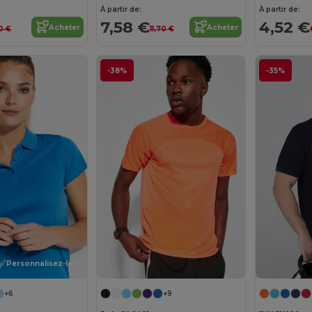
À partir de:
À partir de:
7,58 €
4,52 €
Acheter
Acheter
0 €
11,70 €
-38%
-35%
Personnalisez-le !
+6
+9