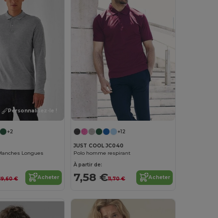
Personnalisez-le !
+2
+12
JUST COOL JC040
anches Longues
Polo homme respirant
À partir de:
7,58 €
Acheter
Acheter
19,60 €
11,70 €