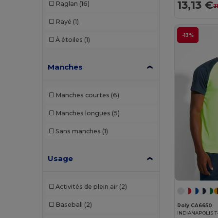
13,13 €
Raglan
(16)
2
Rayé
(1)
-13%
À étoiles
(1)
Manches
Manches courtes
(6)
Manches longues
(5)
Sans manches
(1)
Usage
Activités de plein air
(2)
Baseball
(2)
Roly CA6650