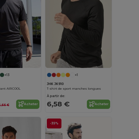
+13
+1
JHK JK910
irant AIRCOOL
T-shirt de sport manches longues
À partir de:
6,58 €
Acheter
Acheter
6,66 €
-35%