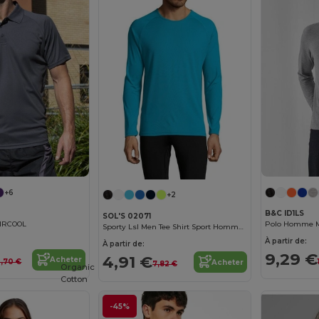
+6
+2
B&C ID1LS
SOL'S 02071
AIRCOOL
Polo Homme M
Sporty Lsl Men Tee Shirt Sport Homme Manches Longues
À partir de:
À partir de:
9,29 €
4,91 €
Acheter
0,70 €
Acheter
7,82 €
Organic
Cotton
-45%