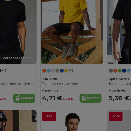
Personnalisez-le !
+17
+10
JHK JK900
Spiro SP287
BAHRAIN T-shirt technique manches courtes raglan
T-shirt de sport homme
Tee-shirt resp
À partir de:
À partir de:
4,71 €
5,36 €
Acheter
Acheter
,75 €
4,90 €
-37%
-53%