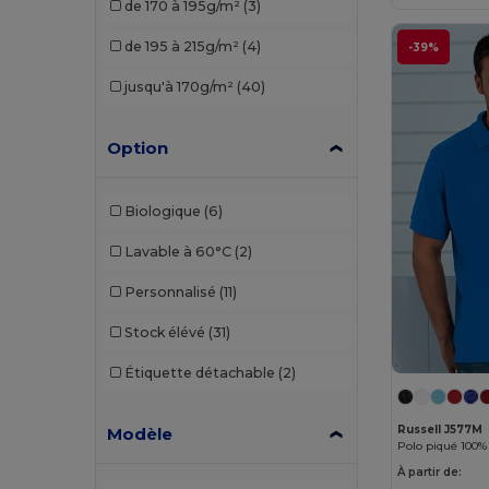
de 170 à 195g/m²
(3)
Tee Jays
(1)
de 195 à 215g/m²
(4)
-39%
Tombo
(1)
jusqu'à 170g/m²
(40)
Velilla
(1)
WK. Designed To Work
(1)
Option
Biologique
(6)
Lavable à 60°C
(2)
Personnalisé
(11)
Stock élévé
(31)
Étiquette détachable
(2)
Russell J577M
Modèle
À partir de: