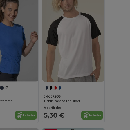
+7
JHK JK905
rt femme
T-shirt baseball de sport
À partir de:
5,30 €
Acheter
Acheter