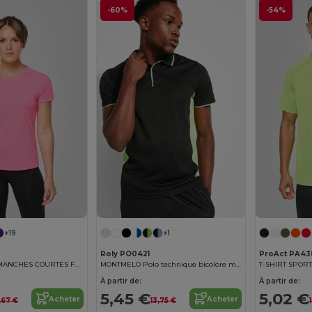
-60%
-54%
+19
+1
Roly PO0421
ProAct PA43
T-SHIRT SPORT MANCHES COURTES FEMME
MONTMELO Polo technique bicolore manches courtes
T-SHIRT SPOR
À partir de:
À partir de:
5,45 €
5,02 €
Acheter
Acheter
,67 €
13,75 €