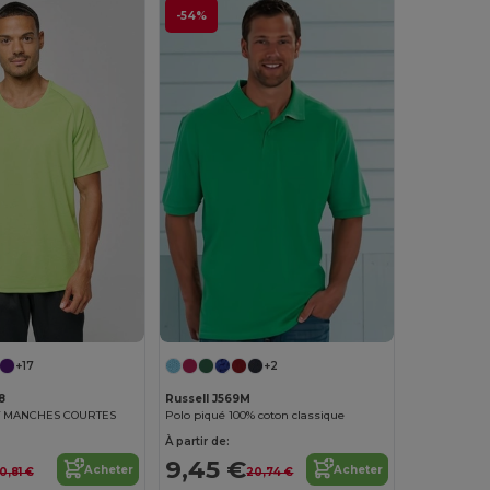
-54%
+17
+2
8
Russell J569M
T MANCHES COURTES
Polo piqué 100% coton classique
À partir de:
9,45 €
Acheter
Acheter
10,81 €
20,74 €