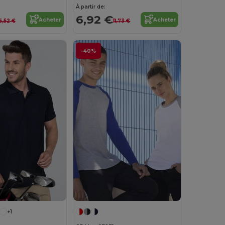
À partir de:
6,92 €
Acheter
Acheter
6,52 €
11,73 €
-40%
+1