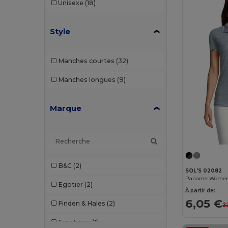
Unisexe
(18)
Style
Manches courtes
(32)
Manches longues
(9)
Marque
B&C
(2)
SOL'S 02082
Paname Women
Egotier
(2)
À partir de:
6,05 €
Finden & Hales
(2)
2
Front row
(1)