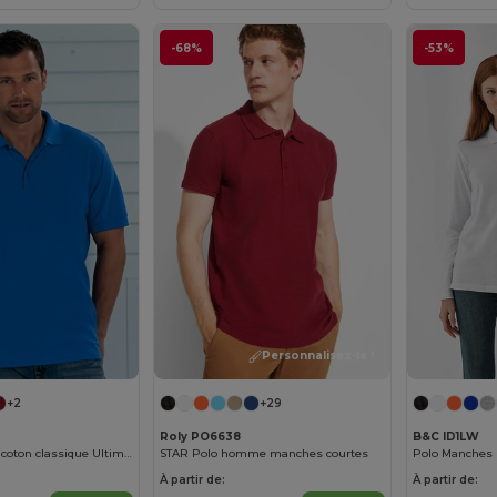
-68%
-53%
Personnalisez-le !
+2
+29
Roly PO6638
B&C ID1LW
Polo piqué 100% coton classique Ultimate
STAR Polo homme manches courtes
Polo Manches
À partir de:
À partir de: