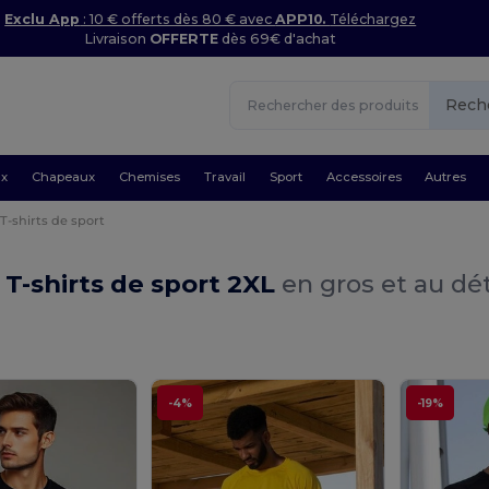
Exclu App
: 10 € offerts dès 80 € avec
APP10.
Téléchargez
Livraison
OFFERTE
dès 69€ d'achat
Rech
ux
Chapeaux
Chemises
Travail
Sport
Accessoires
Autres
 T-shirts de sport
 T-shirts de sport 2XL
en gros et au dét
-4%
-19%