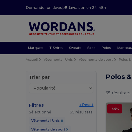
Demander un devis
|
Livraison en 24-48h
Marques
T-Shirts
Sweats
Sacs
Polos
Mantea
Accueil
Vêtements | Unis
Vêtements de sport
Polos &
Polos &
Trier par
65 résultats.
Filtres
« Reset
-44%
Sélectionné
65 résultats.
Vêtements | Unis
Vêtements de sport