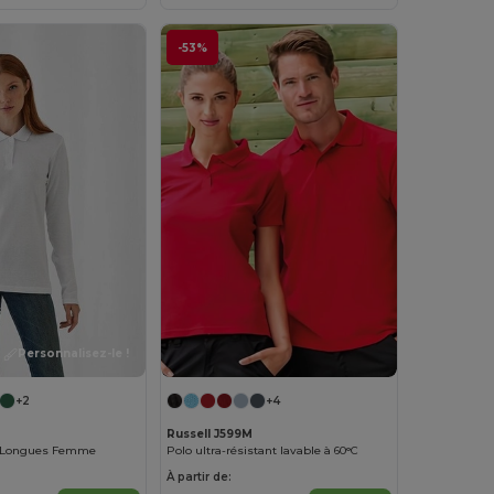
-53%
Personnalisez-le !
+2
+4
Russell J599M
 Longues Femme
Polo ultra-résistant lavable à 60°C
À partir de: