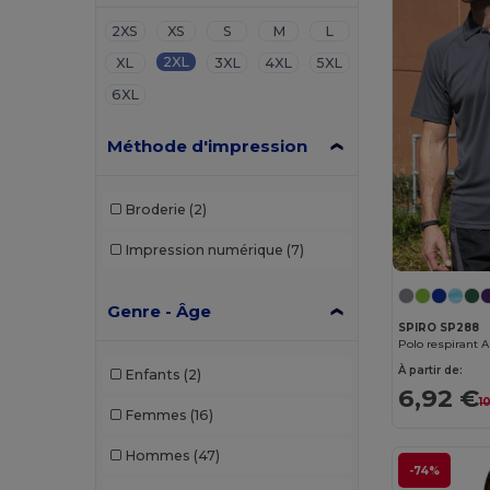
2XS
XS
S
M
L
2XL
XL
3XL
4XL
5XL
6XL
Méthode d'impression
Broderie
(2)
Impression numérique
(7)
Genre - Âge
SPIRO SP288
Polo respirant 
À partir de:
Enfants
(2)
6,92 €
1
Femmes
(16)
Hommes
(47)
-74%