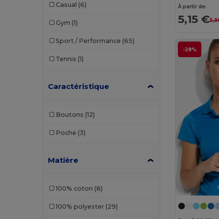
Casual
(6)
À partir de:
5,15 €
5,9
Gym
(1)
Sport / Performance
(65)
-28%
Tennis
(1)
Caractéristique
Boutons
(12)
Poche
(3)
Matière
100% coton
(8)
100% polyester
(29)