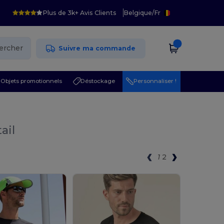
Plus de 3k+ Avis Clients
Belgique
/
Fr
ercher
Suivre ma commande
Objets promotionnels
Déstockage
Personnaliser !
ail
1
2