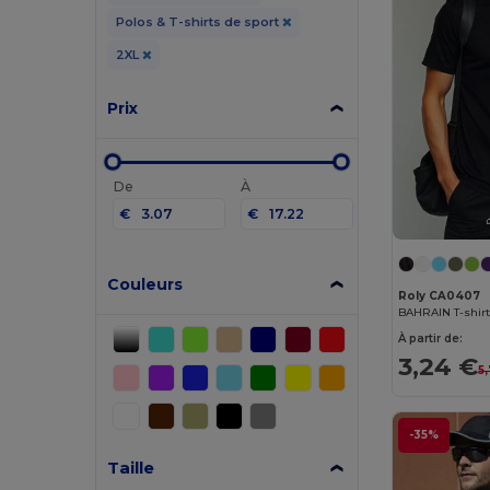
Polos & T-shirts de sport
2XL
Prix
De
À
€
€
Couleurs
Roly CA0407
À partir de:
3,24 €
5
-35%
Taille