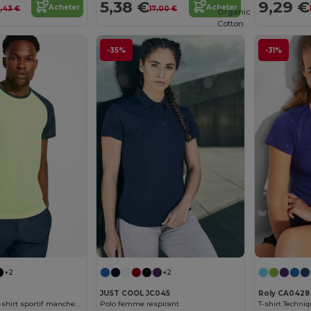
5,38 €
9,29 €
Acheter
Acheter
1,43 €
17,00 €
Organic
Cotton
-35%
-31%
+2
+2
JUST COOL JC045
Roly CA0428
INDIANAPOLIS T-shirt sportif manches courtes raglans contrastées
Polo femme respirant