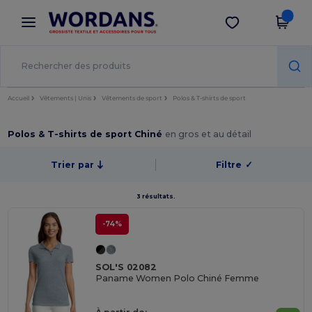
×
Appli Wordans
Obtenir l'appli
Meilleurs prix sur l’app !
Accueil
Vêtements | Unis
Vêtements de sport
Polos & T-shirts de sport
Polos & T-shirts de sport Chiné
en gros et au détail
Trier par
Filtre
✓
3 résultats.
-74%
SOL'S 02082
Paname Women Polo Chiné Femme