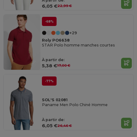
À partir de:
6,05 €
22,99 €
-68%
+29
Roly PO6638
STAR Polo homme manches courtes
À partir de:
5,38 €
17,00 €
-77%
SOL'S 02081
Paname Men Polo Chiné Homme
À partir de:
6,05 €
26,46 €