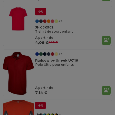
-0%
+3
JHK JK902
T-shirt de sport enfant
À partir de:
4,09 €
4,10 €
+3
Radsow by Uneek UC116
Polo Ultra pour enfants
À partir de:
7,14 €
-9%