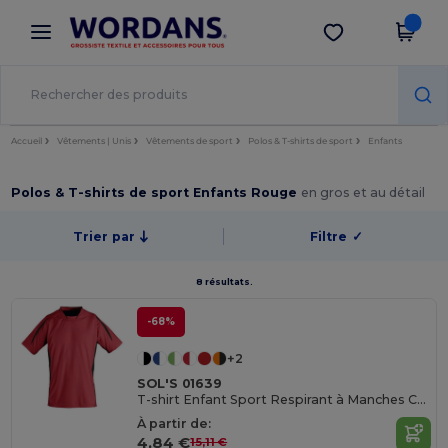
×
Appli Wordans
Obtenir l'appli
Meilleurs prix sur l’app !
Accueil
Vêtements | Unis
Vêtements de sport
Polos & T-shirts de sport
Enfants
Polos & T-shirts de sport Enfants Rouge
en gros et au détail
Trier par
Filtre
✓
8 résultats.
-68%
+2
SOL'S 01639
T-shirt Enfant Sport Respirant à Manches Courtes
À partir de:
4,84 €
15,11 €