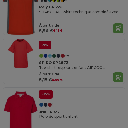
+1
Roly CA6595
SHANGHAI T-shirt technique combiné avec deux tissus en polyester
À partir de:
5,56 €
6,11 €
-7%
+5
SPIRO SP287J
Tee-shirt respirant enfant AIRCOOL
À partir de:
5,15 €
5,54 €
-35%
JHK JK922
Polo de sport enfant