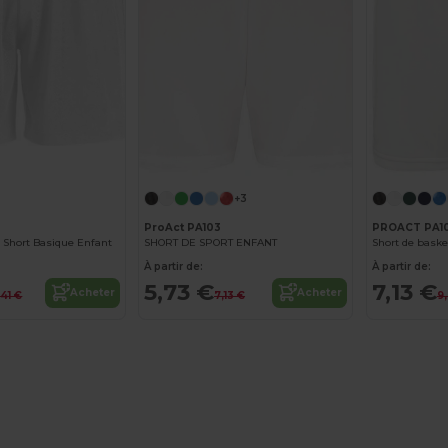
+3
ProAct PA103
PROACT PA1
 Short Basique Enfant
SHORT DE SPORT ENFANT
Short de baske
À partir de:
À partir de:
5,73 €
7,13 €
Acheter
Acheter
,41 €
7,13 €
9