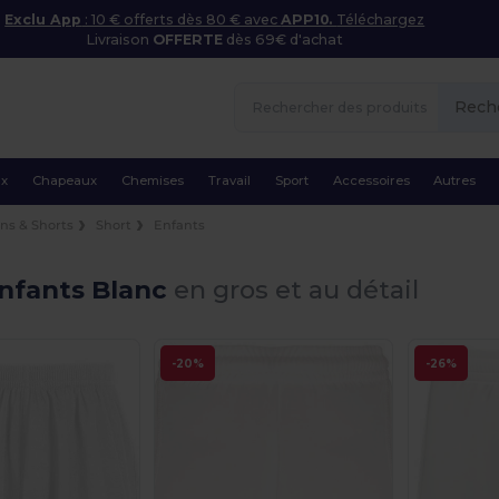
Exclu App
: 10 € offerts dès 80 € avec
APP10.
Téléchargez
Livraison
OFFERTE
dès 69€ d'achat
Rech
ux
Chapeaux
Chemises
Travail
Sport
Accessoires
Autres
ns & Shorts
Short
Enfants
Enfants Blanc
en gros et au détail
-20%
-26%