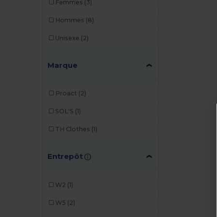
Femmes
(3)
Hommes
(8)
Unisexe
(2)
Marque
Proact
(2)
SOL'S
(1)
TH Clothes
(1)
Entrepôt
W2
(1)
W5
(2)