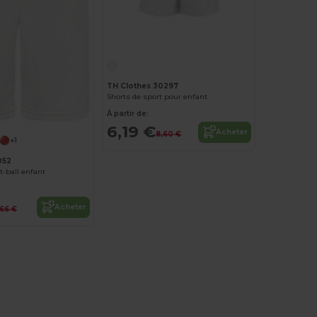
TH Clothes 30297
Shorts de sport pour enfant
À partir de:
6,19 €
Acheter
8,60 €
+1
052
t-ball enfant
Acheter
,66 €