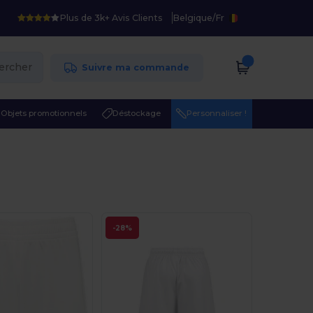
Plus de 3k+ Avis Clients
Belgique
/
Fr
ercher
Suivre ma commande
Objets promotionnels
Déstockage
Personnaliser !
-28%