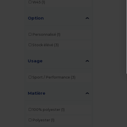
W45
(1)
Option
Personnalisé
(1)
Stock élévé
(3)
Usage
Sport / Performance
(3)
Matière
100% polyester
(1)
Polyester
(1)