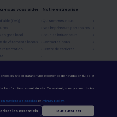
ez-nous vous aider
Notre entreprise
d'aide (FAQ)
Qui sommes-nous
 Gros
Nos imprimeurs partenaires
s en gros local
Pour les influenceurs
n de vêtements locaux
Contactez-nous
e rétractation
Centre de carrières
re
es d'expédition
 Promo
rmances du site et garantir une expérience de navigation fluide et
 le bon fonctionnement du site. Cependant, vous pouvez choisir
e en matière de cookies
et
Privacy Policy
.
oriser les essentiels
Tout autoriser