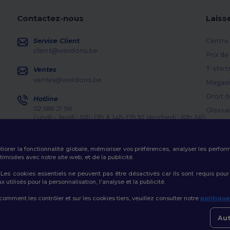
Contactez-nous
Laiss
Service Client
Centre 
client@wordans.be
Prix de
T-shirt
Ventes
ventes@wordans.be
Magasi
Droit d
Hotline
02 586 21 98
Glossai
Lundi - Jeudi : 10h-13h & 14h-17h30 Vendredi : 10h-14h
Méthod
Suivi de commande
Codes
éliorer la fonctionnalité globale, mémoriser vos préférences, analyser les perfo
misées avec notre site web, et de la publicité.
es cookies essentiels ne peuvent pas être désactivés car ils sont requis pour
tilisés pour la personnalisation, l'analyse et la publicité.
Politique de Confidentialité
|
Politique de Cookies
|
Plan du Site
 comment les contrôler et sur les cookies tiers, veuillez consulter notre
politiqu
Aut