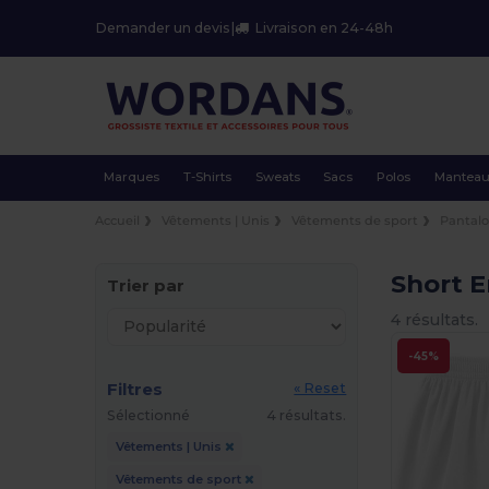
Demander un devis
|
Livraison en 24-48h
Marques
T-Shirts
Sweats
Sacs
Polos
Mantea
Accueil
Vêtements | Unis
Vêtements de sport
Pantalo
Short 
Trier par
4 résultats.
-45%
Filtres
« Reset
Sélectionné
4 résultats.
Vêtements | Unis
Vêtements de sport