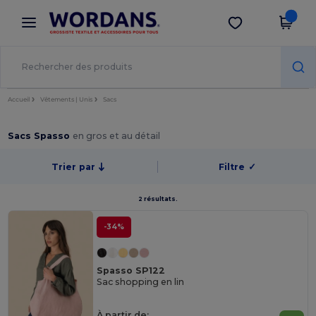
×
Appli Wordans
Obtenir l'appli
Meilleurs prix sur l’app !
Accueil
Vêtements | Unis
Sacs
Sacs Spasso
en gros et au détail
Trier par
Filtre
✓
2 résultats.
-34%
Spasso SP122
Sac shopping en lin
À partir de: