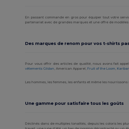
En passant commande en gros pour équiper tout votre servic
partenariat avec de grandes marques et une offre de modèles tr
Des marques de renom pour vos t-shirts pa
Pour vous offrir des articles de qualité, nous avons fait ap
vêtements Gildan
, American Apparel,
Fruit of the Loom
,
Kariba
Les hommes, les femmes, les enfants et même les nourrissons s
Une gamme pour satisfaire tous les goûts
Déclinés dans de multiples tonalités, depuis les coloris les p
travail, une jupe d’été, un bas de jogging décontracté ou un é