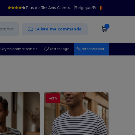
Plus de 3k+ Avis Clients
Belgique
/
Fr
ercher
Suivre ma commande
Objets promotionnels
Déstockage
Personnaliser !
-42%