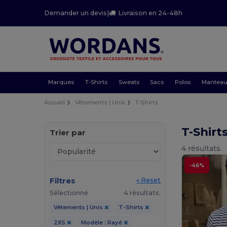
Demander un devis
|
Livraison en 24-48h
Marques
T-Shirts
Sweats
Sacs
Polos
Mantea
Accueil
Vêtements | Unis
T-Shirts
T-Shirt
Trier par
4 résultats.
-46%
Filtres
« Reset
Sélectionné
4 résultats.
Vêtements | Unis
T-Shirts
2XS
Modèle : Rayé