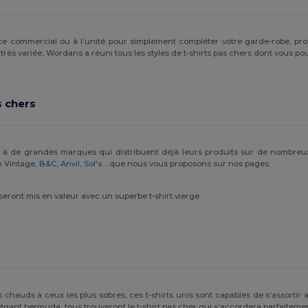
e commercial ou à l’unité pour simplement compléter votre garde-robe, pro
ès variée, Wordans a réuni tous les styles de t-shirts pas chers dont vous pou
s chers
pel à de grandes marques qui distribuent déjà leurs produits sur de nombreux
n
Vintage,
B&C
,
Anvil
,
Sol's
… que nous vous proposons sur nos pages.
eront mis en valeur avec un superbe t-shirt vierge.
lus chauds à ceux les plus sobres, ces t-shirts unis sont capables de s’assor
légant bermuda, tous trouveront le t-shirt pas cher qui s’accordera parfaitemen