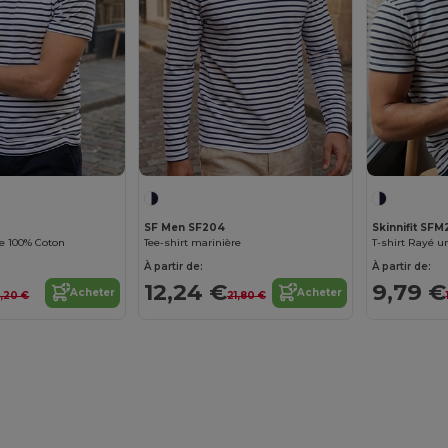
SF Men SF204
Skinnifit SF
xe 100% Coton
Tee-shirt marinière
T-shirt Rayé u
À partir de:
À partir de:
12,24 €
9,79 €
Acheter
Acheter
8,20 €
21,80 €