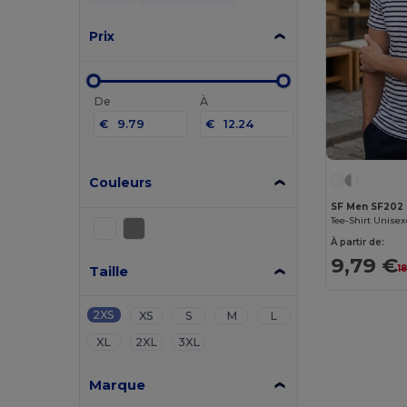
Prix
De
À
€
€
Couleurs
SF Men SF202
Tee-Shirt Unise
À partir de:
9,79 €
Taille
1
2XS
XS
S
M
L
XL
2XL
3XL
Marque