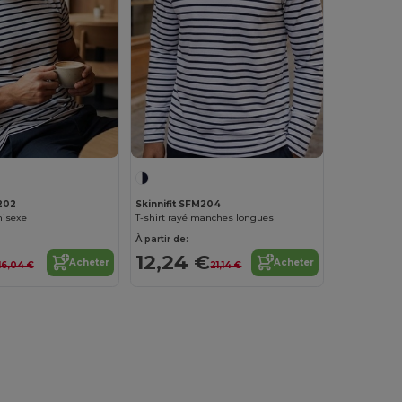
M202
Skinnifit SFM204
nisexe
T-shirt rayé manches longues
À partir de:
12,24 €
Acheter
Acheter
16,04 €
21,14 €