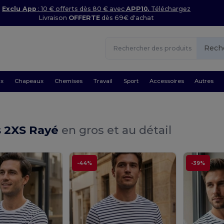
Exclu App
: 10 € offerts dès 80 € avec
APP10.
Téléchargez
Livraison
OFFERTE
dès 69€ d'achat
Rech
ux
Chapeaux
Chemises
Travail
Sport
Accessoires
Autres
s 2XS Rayé
en gros et au détail
-44%
-39%