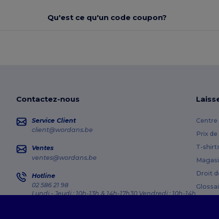
Qu'est ce qu'un code coupon?
Contactez-nous
Laiss
Service Client
Centre 
client@wordans.be
Prix de
T-shirt
Ventes
ventes@wordans.be
Magasi
Droit d
Hotline
02 586 21 98
Glossai
Lundi - Jeudi : 10h-13h & 14h-17h30 Vendredi : 10h-14h
Méthod
Suivi de commande
Codes