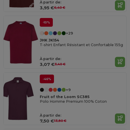
À partir de:
3,95 €
6,40 €
-10%
+29
JHK JK154
T-shirt Enfant Résistant et Confortable 155g
À partir de:
3,07 €
3,40 €
-46%
+9
Fruit of the Loom SC385
Polo Homme Premium 100% Coton
À partir de:
7,50 €
13,80 €