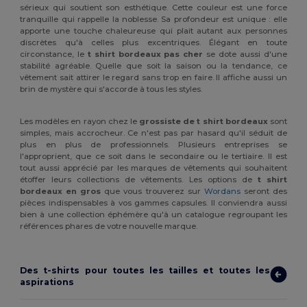
sérieux qui soutient son esthétique. Cette couleur est une force
tranquille qui rappelle la noblesse. Sa profondeur est unique : elle
apporte une touche chaleureuse qui plait autant aux personnes
discrètes qu'à celles plus excentriques. Élégant en toute
circonstance, le
t shirt bordeaux pas cher
se dote aussi d'une
stabilité agréable. Quelle que soit la saison ou la tendance, ce
vêtement sait attirer le regard sans trop en faire. Il affiche aussi un
brin de mystère qui s'accorde à tous les styles.
Les modèles en rayon chez le
grossiste de t shirt bordeaux
sont
simples, mais accrocheur. Ce n'est pas par hasard qu'il séduit de
plus en plus de professionnels. Plusieurs entreprises se
l'approprient, que ce soit dans le secondaire ou le tertiaire. Il est
tout aussi apprécié par les marques de vêtements qui souhaitent
étoffer leurs collections de vêtements. Les options de
t shirt
bordeaux en gros
que vous trouverez sur
Wordans
seront des
pièces indispensables à vos gammes capsules. Il conviendra aussi
bien à une collection éphémère qu'à un catalogue regroupant les
références phares de votre nouvelle marque.
Des t-shirts pour toutes les tailles et toutes les
aspirations