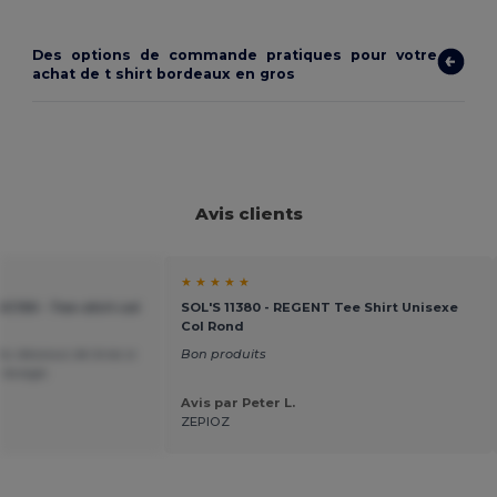
Des options de commande pratiques pour votre
achat de t shirt bordeaux en gros
Avis clients
★ ★ ★ ★ ★
C150 - Tee-shirt col
SOL'S 11380 - REGENT Tee Shirt Unisexe
Col Rond
du dessous de bras a
Bon produits
 lavage.
Avis par Peter L.
ZEPIOZ