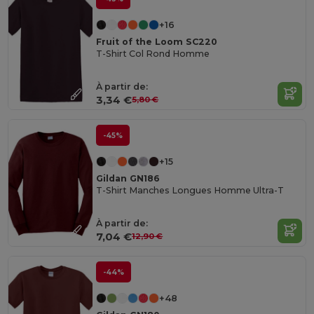
+16
Fruit of the Loom SC220
T-Shirt Col Rond Homme
À partir de:
3,34 €
5,80 €
-45%
+15
Gildan GN186
T-Shirt Manches Longues Homme Ultra-T
À partir de:
7,04 €
12,90 €
-44%
+48