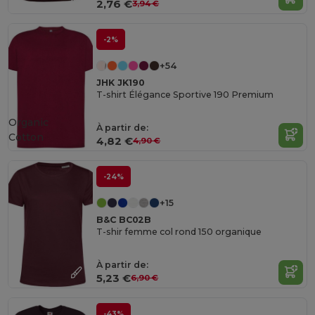
2,76 €
3,94 €
-2%
+54
JHK JK190
T-shirt Élégance Sportive 190 Premium
Organic
À partir de:
Cotton
4,82 €
4,90 €
-24%
+15
B&C BC02B
T-shir femme col rond 150 organique
À partir de:
5,23 €
6,90 €
-43%