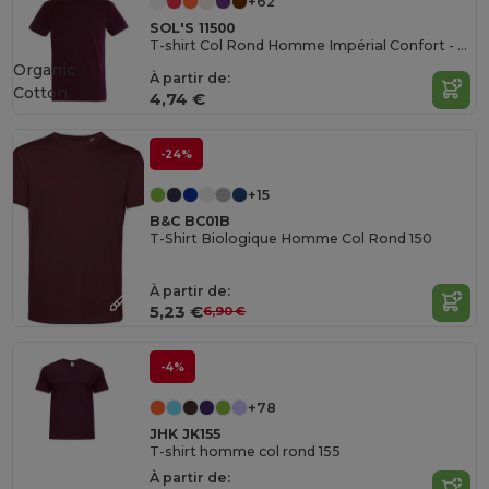
+62
SOL'S 11500
T-shirt Col Rond Homme Impérial Confort - qualité supérieure - coton semi-peigné
Organic
À partir de:
Cotton
4,74 €
-24%
+15
B&C BC01B
T-Shirt Biologique Homme Col Rond 150
À partir de:
5,23 €
6,90 €
-4%
+78
JHK JK155
T-shirt homme col rond 155
À partir de: