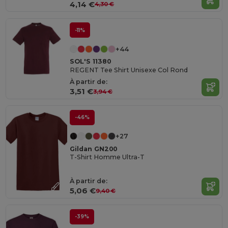
4,14 €
4,30 €
-11%
+44
SOL'S 11380
REGENT Tee Shirt Unisexe Col Rond
À partir de:
3,51 €
3,94 €
-46%
+27
Gildan GN200
T-Shirt Homme Ultra-T
À partir de:
5,06 €
9,40 €
-39%