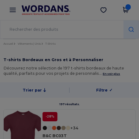
×
Appli Wordans
Obtenir l'appli
Meilleurs prix sur l’app !
Accueil
Vêtements | Unis
T-Shirts
T-shirts Bordeaux en Gros et à Personnaliser
Découvrez notre sélection de 197 t-shirts bordeaux de haute
qualité, parfaits pour vos projets de personnalis…
En voir plus
Trier par
Filtre
✓
197 résultats.
-28%
+34
B&C BC03T