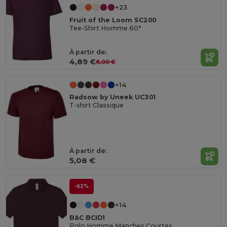
+23
Fruit of the Loom SC200
Tee-Shirt Homme 60°
À partir de:
4,89 €
8,00 €
+14
Radsow by Uneek UC301
T-shirt Classique
À partir de:
5,08 €
-62%
+14
B&C BCID1
Polo Homme Manches Courtes