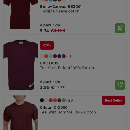
Bella+Canvas BE3001
T-shirt unisexe coton
À partir de:
5,74 €
8,60 €
-23%
+11
B&C BC151
Tee-Shirt Enfant 100% Coton
À partir de:
3,99 €
5,20 €
+23
Best Seller
Gildan GI2000
Tee Shirt Homme 100% Coton