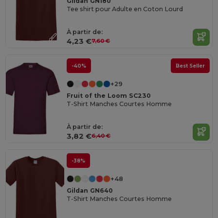
Gildan GN180
Tee shirt pour Adulte en Coton Lourd
À partir de:
4,23 €
7,60 €
-40%
Best Seller
+29
Fruit of the Loom SC230
T-Shirt Manches Courtes Homme
À partir de:
3,82 €
6,40 €
-38%
+48
Gildan GN640
T-Shirt Manches Courtes Homme