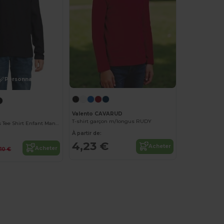
Personnalisez-le !
Valento CAVARUD
T-shirt garçon m/longus RUDY
Imperial Lsl Kids Tee Shirt Enfant Manches Longues
À partir de:
4,23 €
Acheter
Acheter
,10 €