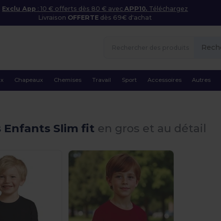
Exclu App
: 10 € offerts dès 80 € avec
APP10.
Téléchargez
Livraison
OFFERTE
dès 69€ d'achat
Rech
ux
Chapeaux
Chemises
Travail
Sport
Accessoires
Autres
s Enfants Slim fit
en gros et au détail