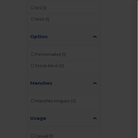
W2
(1)
W40
(1)
Option
Personnalisé
(1)
Stock élévé
(2)
Manches
Manches longues
(2)
Usage
Casual
(1)