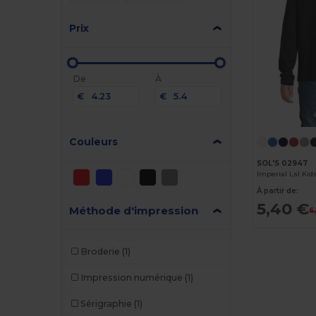
Prix
De
À
€
€
Couleurs
SOL'S 02947
À partir de:
5,40 €
Méthode d'impression
6
Broderie
(1)
Impression numérique
(1)
Sérigraphie
(1)