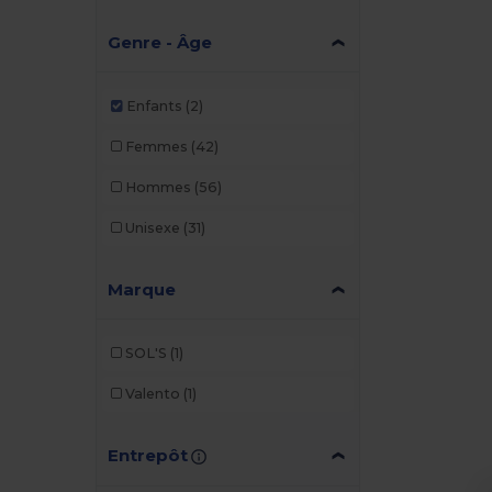
Genre - Âge
Enfants
(2)
Femmes
(42)
Hommes
(56)
Unisexe
(31)
Marque
SOL'S
(1)
Valento
(1)
Entrepôt