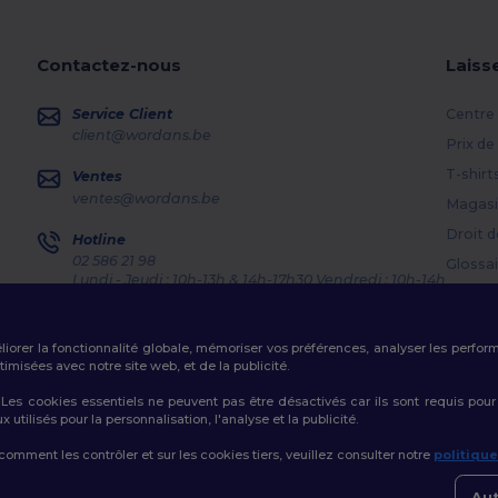
Contactez-nous
Laiss
Service Client
Centre 
client@wordans.be
Prix de
T-shirt
Ventes
ventes@wordans.be
Magasi
Droit d
Hotline
02 586 21 98
Glossai
Lundi - Jeudi : 10h-13h & 14h-17h30 Vendredi : 10h-14h
Méthod
Suivi de commande
Codes
éliorer la fonctionnalité globale, mémoriser vos préférences, analyser les perfo
misées avec notre site web, et de la publicité.
es cookies essentiels ne peuvent pas être désactivés car ils sont requis pour
tilisés pour la personnalisation, l'analyse et la publicité.
Politique de Confidentialité
|
Politique de Cookies
|
Plan du Site
 comment les contrôler et sur les cookies tiers, veuillez consulter notre
politiqu
👋
B
Si vo
Aut