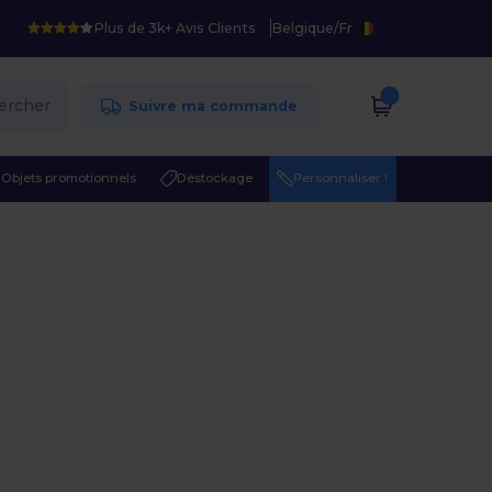
Plus de 3k+ Avis Clients
Belgique
/
Fr
ercher
Suivre ma commande
Objets promotionnels
Déstockage
Personnaliser !