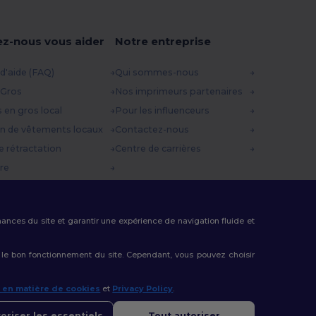
ez-nous vous aider
Notre entreprise
d'aide (FAQ)
Qui sommes-nous
 Gros
Nos imprimeurs partenaires
s en gros local
Pour les influenceurs
n de vêtements locaux
Contactez-nous
e rétractation
Centre de carrières
re
es d'expédition
 Promo
rmances du site et garantir une expérience de navigation fluide et
 le bon fonctionnement du site. Cependant, vous pouvez choisir
e en matière de cookies
et
Privacy Policy
.
onjour
us avez des questions ou des préoccupations, vous pouvez nous
oriser les essentiels
Tout autoriser