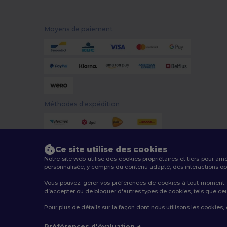
Moyens de paiement
Méthodes d'expédition
Ce site utilise des cookies
Notre site web utilise des cookies propriétaires et tiers pour am
personnalisée, y compris du contenu adapté, des interactions opti
Vous pouvez gérer vos préférences de cookies à tout moment. L
2026. Tous droits réservés
d’accepter ou de bloquer d'autres types de cookies, tels que ceux u
Conditions Générales
|
Politique de personnalisation
|
Pour plus de détails sur la façon dont nous utilisons les cookies,
Préférences d'évaluation