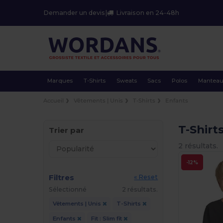
Demander un devis
|
Livraison en 24-48h
Marques
T-Shirts
Sweats
Sacs
Polos
Mantea
Accueil
Vêtements | Unis
T-Shirts
Enfants
T-Shirt
Trier par
2 résultats.
-12%
Filtres
« Reset
Sélectionné
2 résultats.
Vêtements | Unis
T-Shirts
Enfants
Fit : Slim fit