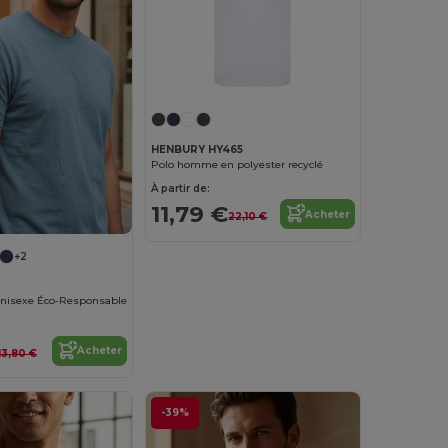
HENBURY HY465
Polo homme en polyester recyclé
À partir de:
11,79 €
Acheter
22,10 €
+2
 Unisexe Éco-Responsable
Acheter
13,80 €
-39%