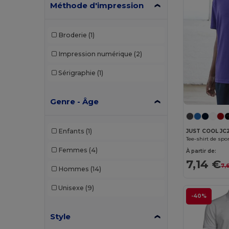
Méthode d'impression
Broderie
(1)
Impression numérique
(2)
Sérigraphie
(1)
Genre - Âge
Enfants
(1)
JUST COOL JC2
Femmes
(4)
À partir de:
7,14 €
7,
Hommes
(14)
Unisexe
(9)
-40%
Style