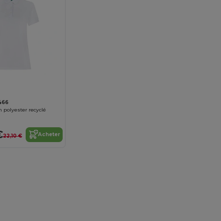
466
 polyester recyclé
€
Acheter
22,10 €