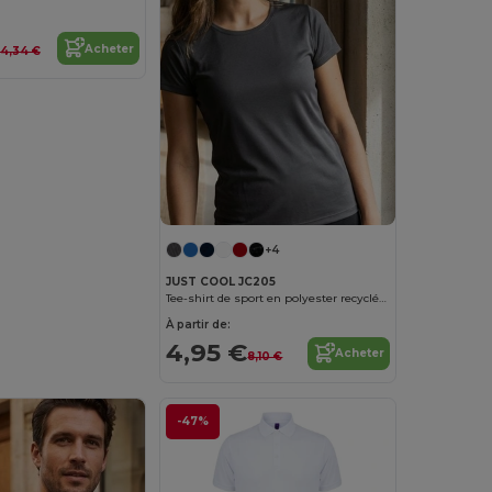
Acheter
14,34 €
+4
JUST COOL JC205
Tee-shirt de sport en polyester recyclé femme
À partir de:
4,95 €
Acheter
8,10 €
-47%