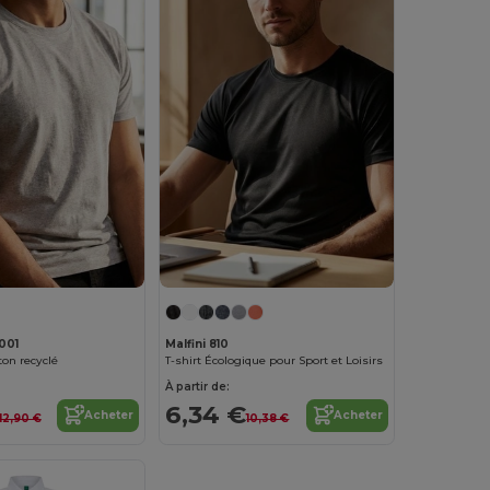
001
Malfini 810
ton recyclé
T-shirt Écologique pour Sport et Loisirs
À partir de:
6,34 €
Acheter
Acheter
12,90 €
10,38 €