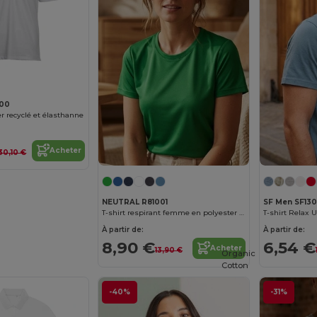
000
r recyclé et élasthanne
Acheter
30,10 €
NEUTRAL R81001
SF Men SF130
T-shirt respirant femme en polyester recyclé
T-shirt Relax
À partir de:
À partir de:
8,90 €
6,54 €
Acheter
13,90 €
Organic
Cotton
-40%
-31%