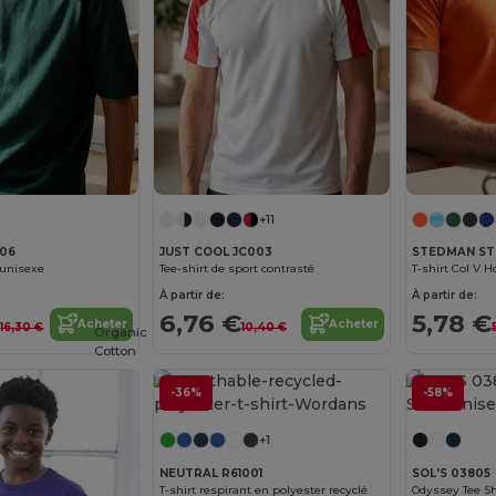
+11
006
JUST COOL JC003
STEDMAN ST
 unisexe
Tee-shirt de sport contrasté
À partir de:
À partir de:
€
6,76 €
5,78 €
Acheter
Acheter
16,30 €
10,40 €
Organic
Cotton
-36%
-58%
+1
NEUTRAL R61001
SOL'S 03805
T-shirt respirant en polyester recyclé
Odyssey Tee Sh