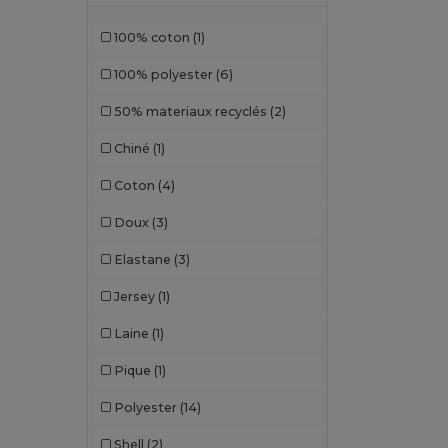
100% coton
(1)
100% polyester
(6)
50% materiaux recyclés
(2)
Chiné
(1)
Coton
(4)
Doux
(3)
Elastane
(3)
Jersey
(1)
Laine
(1)
Pique
(1)
Polyester
(14)
Shell
(2)