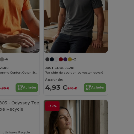
+6
+2
2300
JUST COOL JC201
T-shirt Col V Homme Confort Coton Stedman
Tee-shirt de sport en polyester recyclé
À partir de:
4,93 €
Acheter
Acheter
5,80 €
8,10 €
Personnalisez-le !
-39%
irt Unisexe Recycle