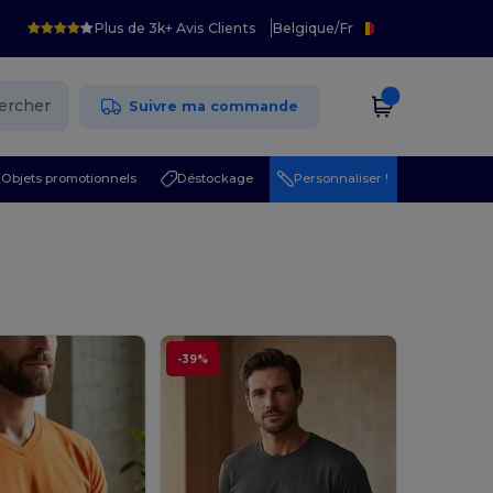
Plus de 3k+ Avis Clients
Belgique
/
Fr
ercher
Suivre ma commande
Objets promotionnels
Déstockage
Personnaliser !
-39%