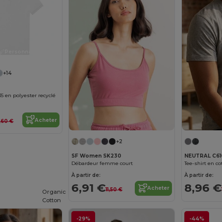
Personnalisez-le !
+14
5 en polyester recyclé
Acheter
,60 €
+2
SF Women SK230
NEUTRAL C61
Débardeur femme court
Tee-shirt en co
À partir de:
À partir de:
6,91 €
8,96 €
Acheter
11,50 €
Organic
Cotton
-29%
-44%