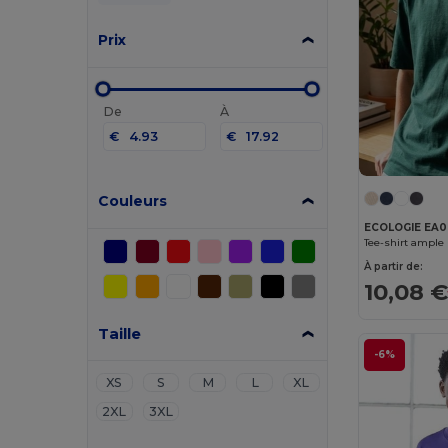
Prix
De
À
€
€
Couleurs
ECOLOGIE EA
Tee-shirt ample
À partir de:
10,08 
Taille
-6%
XS
S
M
L
XL
2XL
3XL