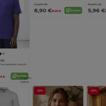
À partir de:
À partir de:
8,90 €
5,96 €
Acheter
13,90 €
+3
01J
Tee-shirt de sport en polyester recyclé enfant
Acheter
60 €
Organic
Cotton
-36%
-53%