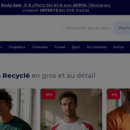
Exclu App
: 10 € offerts dès 80 € avec
APP10.
Téléchargez
Livraison
OFFERTE
dès 69€ d'achat
Rech
ux
Chapeaux
Chemises
Travail
Sport
Accessoires
Autres
s Recyclé
en gros et au détail
-35%
-0%