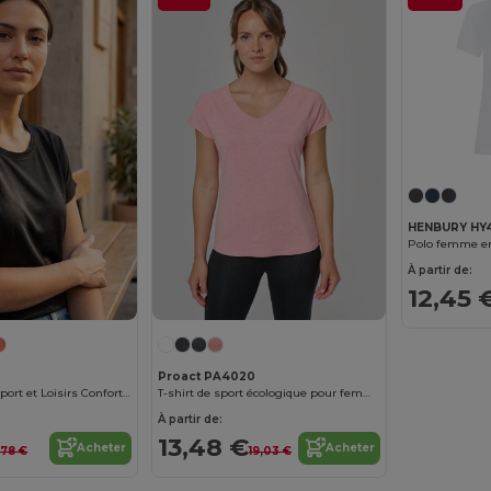
HENBURY HY
Polo femme en
À partir de:
12,45 
Proact PA4020
T-shirt Recyclé Sport et Loisirs Confortable
T-shirt de sport écologique pour femme
À partir de:
13,48 €
Acheter
Acheter
,78 €
19,03 €