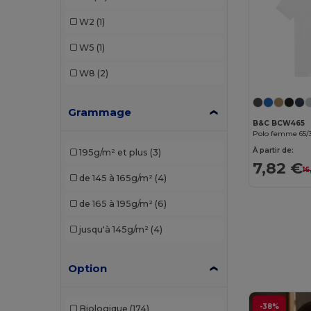
Proact
(1)
W2
(1)
SF Men
(1)
W5
(1)
SF Women
(1)
W8
(2)
SOL'S
(1)
Grammage
Stedman
(1)
B&C BCW465
Polo femme 65/3
Tee Jays
(1)
À partir de:
195g/m² et plus
(3)
7,82 €
16
de 145 à 165g/m²
(4)
de 165 à 195g/m²
(6)
jusqu'à 145g/m²
(4)
Option
-38%
Biologique
(174)