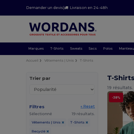
Demander un devis
|
Livraison en 24-48h
Marques
T-Shirts
Sweats
Sacs
Polos
Mantea
Accueil
Vêtements | Unis
T-Shirts
T-Shirt
Trier par
19 résultats.
-38%
Filtres
« Reset
Sélectionné
19 résultats.
Vêtements | Unis
T-Shirts
Recyclé