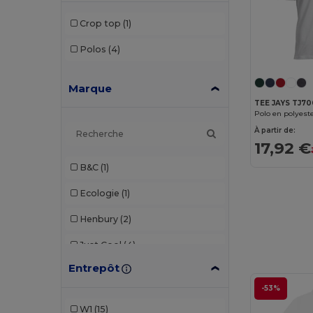
Crop top
(1)
Polos
(4)
Marque
TEE JAYS TJ7
Polo en polyeste
À partir de:
17,92 €
B&C
(1)
Ecologie
(1)
Henbury
(2)
Just Cool
(4)
Entrepôt
Malfini
(2)
-53%
Neutral
(3)
W1
(15)