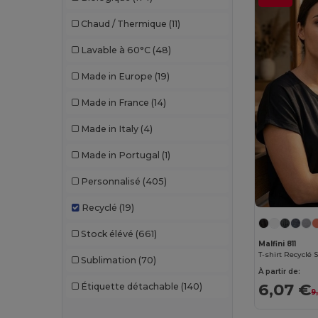
Chaud / Thermique
(11)
Lavable à 60°C
(48)
Made in Europe
(19)
Made in France
(14)
Made in Italy
(4)
Made in Portugal
(1)
Personnalisé
(405)
Recyclé
(19)
Stock élévé
(661)
Malfini 811
Sublimation
(70)
À partir de:
6,07 €
Étiquette détachable
(140)
9