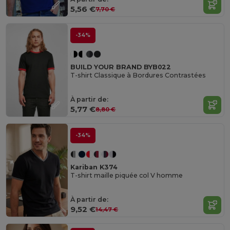
5,56 €
7,70 €
-34%
BUILD YOUR BRAND BYB022
T-shirt Classique à Bordures Contrastées
À partir de:
5,77 €
8,80 €
-34%
Kariban K374
T-shirt maille piquée col V homme
À partir de:
9,52 €
14,47 €