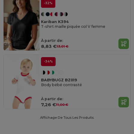
-32%
Kariban K394
T-shirt maille piquée col V femme
Organic
À partir de:
Cotton
8,83 €
13,01 €
-34%
BABYBUGZ BZ019
Body bébé contrasté
À partir de:
7,26 €
11,00 €
Affichage De Tous Les Produits.