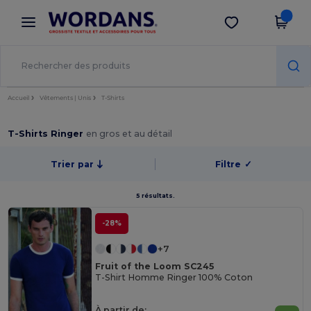
×
Appli Wordans
Obtenir l'appli
Meilleurs prix sur l’app !
Accueil
Vêtements | Unis
T-Shirts
T-Shirts Ringer
en gros et au détail
Trier par
Filtre
✓
5 résultats.
-28%
+7
Fruit of the Loom SC245
T-Shirt Homme Ringer 100% Coton
À partir de: