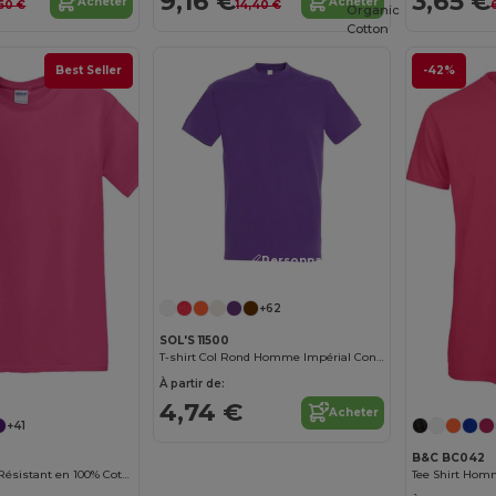
9,16 €
3,65 €
Acheter
Acheter
60 €
14,40 €
Organic
Cotton
Best Seller
-42%
Personnalisez-le !
+62
SOL'S 11500
T-shirt Col Rond Homme Impérial Confort - qualité supérieure - coton semi-peigné
Personnalisez-le !
À partir de:
4,74 €
Acheter
+41
B&C BC042
T-shirt Homme Résistant en 100% Coton épais de Haute Qualité
Tee Shirt Hom