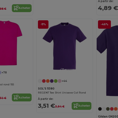
À partir de:
4,89 €
Acheter
,98 €
-11%
-46%
Personnalisez-le !
+78
+44
ol rond 155
SOL'S 11380
REGENT Tee Shirt Unisexe Col Rond
Acheter
30 €
À partir de:
3,51 €
Acheter
3,94 €
Gildan GN20