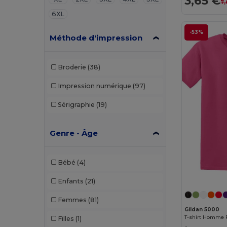
3,65 €
7,
6XL
-53%
Méthode d'impression
Broderie
(38)
Impression numérique
(97)
Sérigraphie
(19)
Genre - Âge
Bébé
(4)
Enfants
(21)
Femmes
(81)
Gildan 5000
Filles
(1)