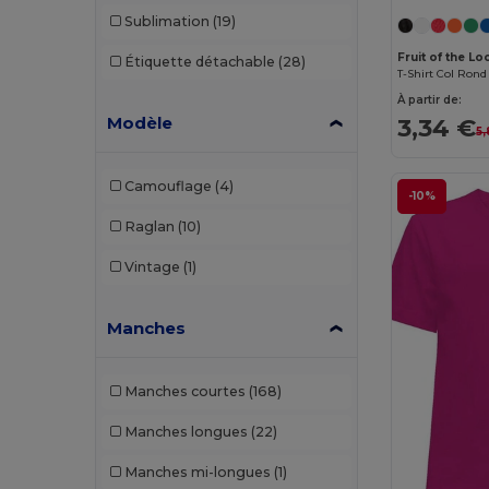
Sublimation
(19)
Fruit of the 
Étiquette détachable
(28)
T-Shirt Col Ro
À partir de:
Modèle
3,34 €
5
Camouflage
(4)
-10%
Raglan
(10)
Vintage
(1)
Manches
Manches courtes
(168)
Manches longues
(22)
Manches mi-longues
(1)