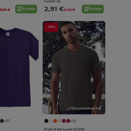
À partir de:
2,91 €
Acheter
Acheter
8,50 €
3,40 €
-39%
Personnalisez-le !
Personnalisez-le !
+27
+23
0
Fruit of the Loom SC200