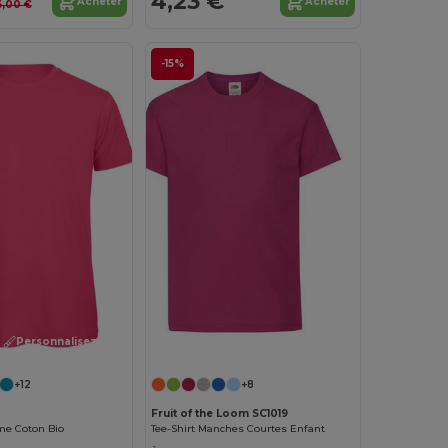
4,23 €
Acheter
Acheter
6,00 €
-15%
Personnalisez-le !
Personnalisez-le !
+12
+8
Fruit of the Loom SC1019
me Coton Bio
Tee-Shirt Manches Courtes Enfant