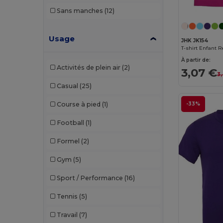
Sans manches
(12)
Usage
JHK JK154
À partir de:
Activités de plein air
(2)
3,07 €
3
Casual
(25)
-33%
Course à pied
(1)
Football
(1)
Formel
(2)
Gym
(5)
Sport / Performance
(16)
Tennis
(5)
Travail
(7)