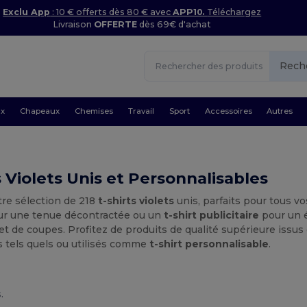
Exclu App
: 10 € offerts dès 80 € avec
APP10.
Téléchargez
Livraison
OFFERTE
dès 69€ d'achat
Rech
ux
Chapeaux
Chemises
Travail
Sport
Accessoires
Autres
s Violets Unis et Personnalisables
tre sélection de 218
t-shirts violets
unis, parfaits pour tous v
r une tenue décontractée ou un
t-shirt publicitaire
pour un 
t de coupes. Profitez de produits de qualité supérieure issu
s tels quels ou utilisés comme
t-shirt personnalisable
.
.