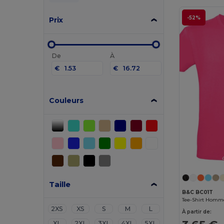
-52%
Prix
De
À
€
€
Couleurs
Taille
B&C BC01T
Tee-Shirt Homm
2XS
XS
S
M
L
À partir de:
XL
2XL
3XL
4XL
5XL