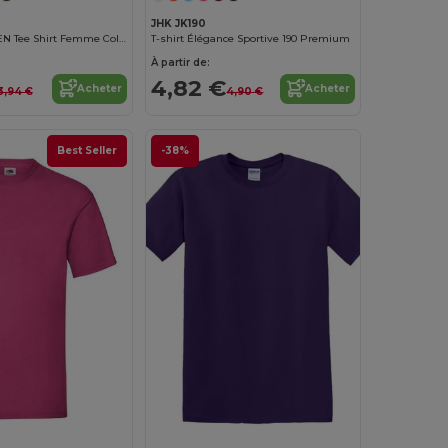
JHK JK190
REGENT WOMEN Tee Shirt Femme Col Rond
T-shirt Élégance Sportive 190 Premium
À partir de:
4,82 €
Acheter
Acheter
3,94 €
4,90 €
Best Seller
-38%
Personnalisez-le !
Personnalisez-le !