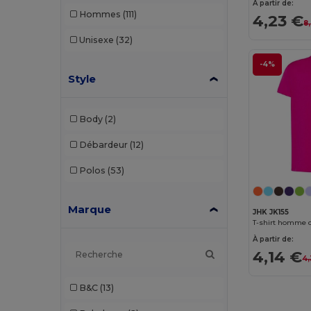
À partir de:
Hommes
(111)
4,23 €
8
Unisexe
(32)
-4%
Style
Body
(2)
Débardeur
(12)
Polos
(53)
Marque
JHK JK155
T-shirt homme c
À partir de:
4,14 €
4,
B&C
(13)