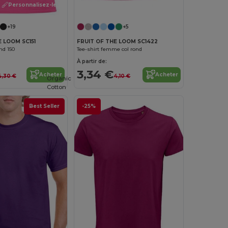
Personnalisez-le !
Personnalisez-le !
+19
+5
 LOOM SC151
FRUIT OF THE LOOM SC1422
ond 150
Tee-shirt femme col rond
À partir de:
3,34 €
Acheter
Acheter
4,30 €
4,10 €
Organic
Cotton
Best Seller
-25%