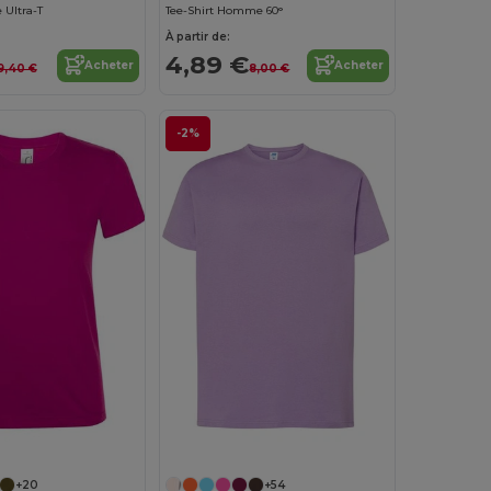
 Ultra-T
Tee-Shirt Homme 60°
À partir de:
4,89 €
Acheter
Acheter
9,40 €
8,00 €
-2%
Personnalisez-le !
+20
+54