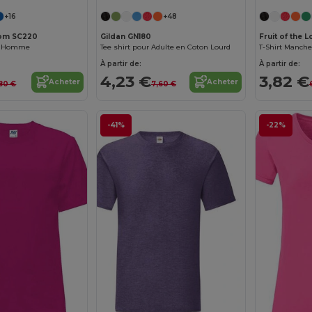
+16
+48
Loom SC220
Gildan GN180
Fruit of the
nd Homme
Tee shirt pour Adulte en Coton Lourd
T-Shirt Manch
À partir de:
À partir de:
4,23 €
3,82 €
Acheter
Acheter
,80 €
7,60 €
-41%
-22%