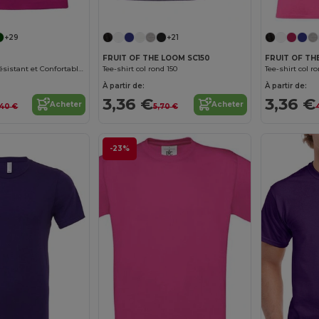
Personnalisez-le !
+29
+21
FRUIT OF THE LOOM SC150
FRUIT OF THE
T-shirt Enfant Résistant et Confortable 155g
Tee-shirt col rond 150
Tee-shirt col r
À partir de:
À partir de:
3,36 €
3,36 €
Acheter
Acheter
,40 €
5,70 €
-23%