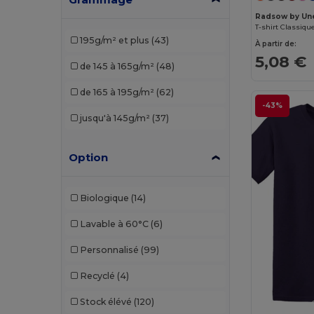
Radsow by Un
Piccolio
(3)
T-shirt Classiqu
195g/m² et plus
(43)
À partir de:
Proact
(5)
5,08 €
de 145 à 165g/m²
(48)
Radsow by Uneek
(9)
de 165 à 195g/m²
(62)
Rimeck
(1)
-43%
jusqu'à 145g/m²
(37)
Roly
(16)
Roly Sport
(4)
Option
Russell
(6)
Biologique
(14)
SOL'S
(20)
Lavable à 60°C
(6)
Starworld
(1)
Personnalisé
(99)
Recyclé
(4)
Stock élévé
(120)