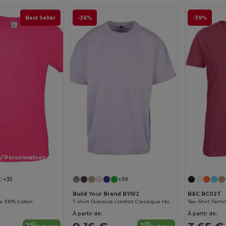
Best Seller
-36%
-39%
Personnalisez-le !
Personnalisez-le !
+35
+39
Build Your Brand BY102
B&C BC02T
e 100% Coton
T-shirt Oversize Confort Classique Homme
Tee-Shirt Fem
À partir de:
À partir de: