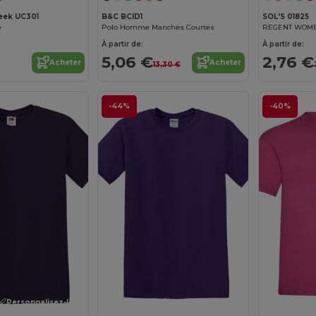
eek UC301
B&C BCID1
SOL'S 01825
e
Polo Homme Manches Courtes
À partir de:
À partir de:
5,06 €
2,76 €
Acheter
Acheter
13,30 €
-44%
-40%
Personnalisez-le !
Personnalisez-le !