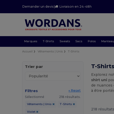
Demander un devis
|
Livraison en 24-48h
Marques
T-Shirts
Sweats
Sacs
Polos
Mantea
Accueil
Vêtements | Unis
T-Shirts
T-Shirt
Trier par
Explorez no
shirt uni
pou
de nuances e
Filtres
à être porté
« Reset
Sélectionné
218 résultats.
Vêtements | Unis
T-Shirts
218 résultats
Violet