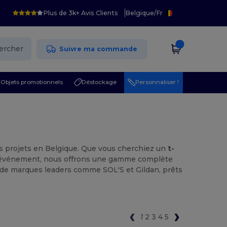
Plus de 3k+ Avis Clients
Belgique
/
Fr
ercher
Suivre ma commande
Objets promotionnels
Déstockage
Personnaliser !
os projets en Belgique. Que vous cherchiez un
t-
événement, nous offrons une gamme complète
s de marques leaders comme SOL'S et Gildan, prêts
1
2
3
4
5