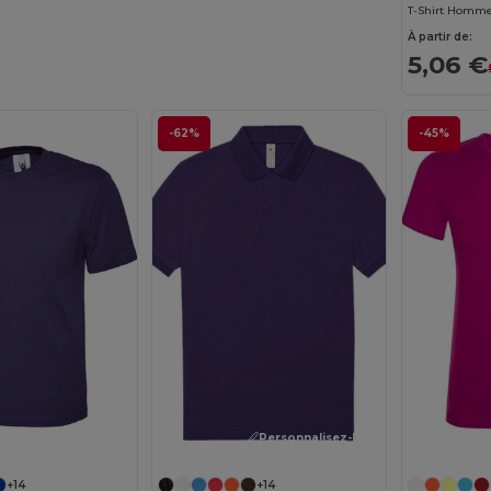
T-Shirt Homme
À partir de:
5,06 €
-62%
-45%
Personnalisez-le !
+14
+14