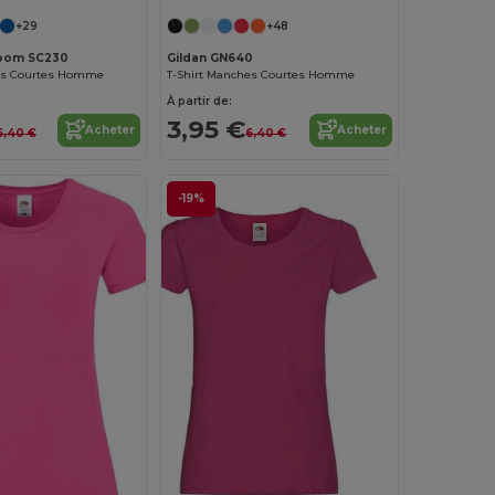
+29
+48
 Loom SC230
Gildan GN640
es Courtes Homme
T-Shirt Manches Courtes Homme
À partir de:
3,95 €
Acheter
Acheter
6,40 €
6,40 €
-19%