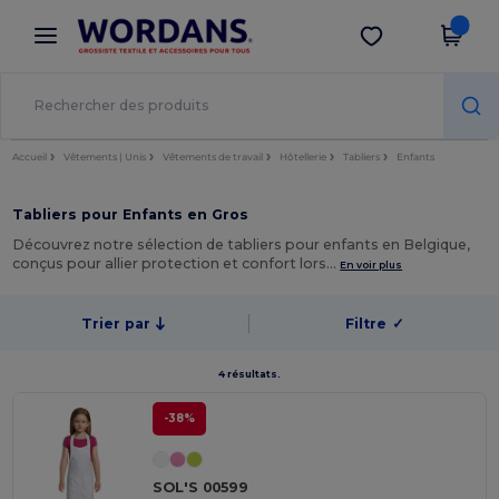
×
Appli Wordans
Obtenir l'appli
Meilleurs prix sur l’app !
Accueil
Vêtements | Unis
Vêtements de travail
Hôtellerie
Tabliers
Enfants
Tabliers pour Enfants en Gros
Découvrez notre sélection de tabliers pour enfants en Belgique,
conçus pour allier protection et confort lors…
En voir plus
Trier par
Filtre
✓
4 résultats.
-38%
SOL'S 00599