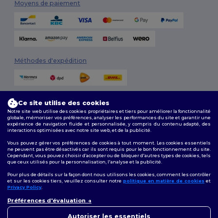
Moyens de paiement
Méthodes d'expédition
Ce site utilise des cookies
Notre site web utilise des cookies propriétaires et tiers pour améliorer la fonctionnalité
globale, mémoriser vos préférences, analyser les performances du site et garantir une
expérience de navigation fluide et personnalisée, y compris du contenu adapté, des
interactions optimisées avec notre site web, et de la publicité.
Suivez-nous
Vous pouvez gérer vos préférences de cookies à tout moment. Les cookies essentiels
ne peuvent pas être désactivés car ils sont requis pour le bon fonctionnement du site.
Cependant, vous pouvez choisir d’accepter ou de bloquer d'autres types de cookies, tels
que ceux utilisés pour la personnalisation, l'analyse et la publicité.
2026. Tous droits réservés
Pour plus de détails sur la façon dont nous utilisons les cookies, comment les contrôler
Conditions Générales
|
Politique de personnalisation
|
Politique de
et sur les cookies tiers, veuillez consulter notre
politique en matière de cookies
et
Confidentialité
|
Politique de Cookies
|
Plan du Site
Privacy Policy
.
👋
Bonjour
Préférences d'évaluation
Si vous avez des questions ou
Bruxelles
|
Anvers
|
Mortsel
|
Malines
|
Lierre
|
Turnhout
|
Geel
|
des préoccupations, vous
Autoriser les essentiels
Herentals
|
Hoogstraten
|
Bruges