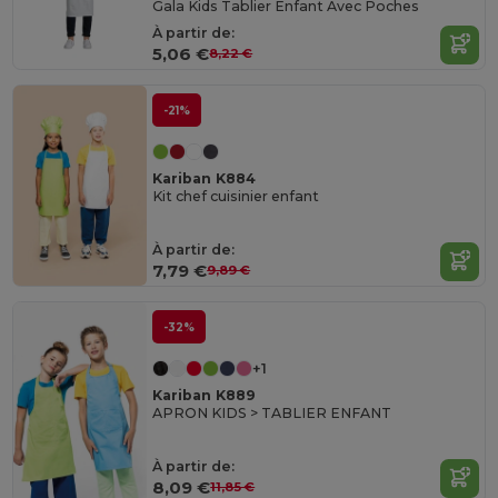
Gala Kids Tablier Enfant Avec Poches
À partir de:
5,06 €
8,22 €
-21%
Kariban K884
Kit chef cuisinier enfant
À partir de:
7,79 €
9,89 €
-32%
+1
Kariban K889
APRON KIDS > TABLIER ENFANT
À partir de:
8,09 €
11,85 €