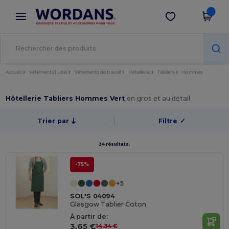
×
Appli Wordans
Obtenir l'appli
Meilleurs prix sur l’app !
Accueil
Vêtements | Unis
Vêtements de travail
Hôtellerie
Tabliers
Hommes
Hôtellerie Tabliers Hommes Vert
en gros et au détail
Trier par
Filtre
✓
34 résultats.
-75%
+5
SOL'S 04094
Glasgow Tablier Coton
À partir de:
3,65 €
14,34 €