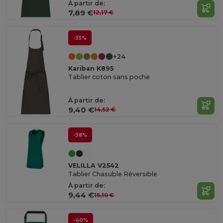
À partir de:
7,89 €
12,17 €
-35%
+24
Kariban K895
Tablier coton sans poche
À partir de:
9,40 €
14,52 €
-38%
VELILLA V2542
Tablier Chasuble Réversible
À partir de:
9,44 €
15,10 €
-40%