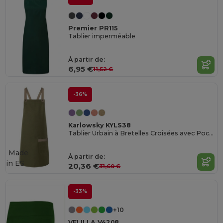
Premier PR115
Tablier imperméable
À partir de:
6,95 €
11,52 €
-36%
Karlowsky KYLS38
Tablier Urbain à Bretelles Croisées avec Poche
Made
À partir de:
in
ES
20,36 €
31,60 €
-33%
+10
VELILLA V4208