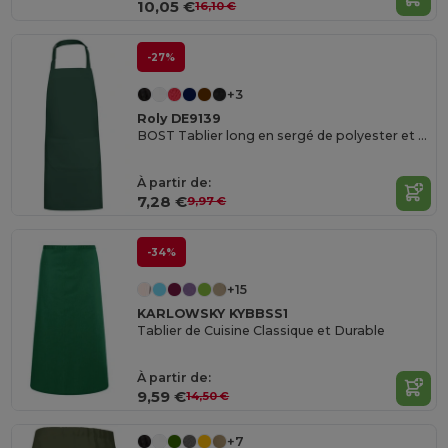
10,05 €
16,10 €
-27%
+3
Roly DE9139
BOST Tablier long en sergé de polyester et coton recyclés
À partir de:
7,28 €
9,97 €
-34%
+15
KARLOWSKY KYBBSS1
Tablier de Cuisine Classique et Durable
À partir de:
9,59 €
14,50 €
+7