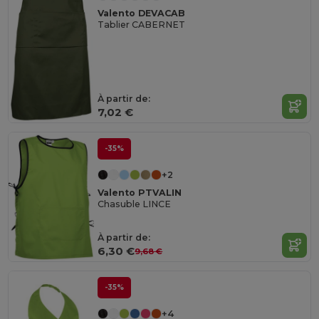
Valento DEVACAB
Tablier CABERNET
À partir de:
7,02 €
-35%
+2
Valento PTVALIN
Chasuble LINCE
À partir de:
6,30 €
9,68 €
-35%
+4