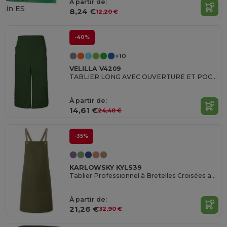
À partir de:
in
ES
8,24 €
12,20 €
-40%
+10
VELILLA V4209
TABLIER LONG AVEC OUVERTURE ET POCHES
À partir de:
14,61 €
24,40 €
-35%
KARLOWSKY KYLS39
Tablier Professionnel à Bretelles Croisées avec Poches
À partir de:
21,26 €
32,90 €