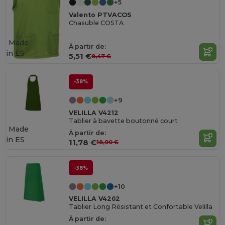
+5
Valento PTVACOS
Chasuble COSTA
Made
À partir de:
in
ES
5,51 €
8,47 €
-38%
+9
VELILLA V4212
Tablier à bavette boutonné court
Made
À partir de:
in
ES
11,78 €
18,90 €
-38%
+10
VELILLA V4202
Tablier Long Résistant et Confortable Velilla
À partir de: