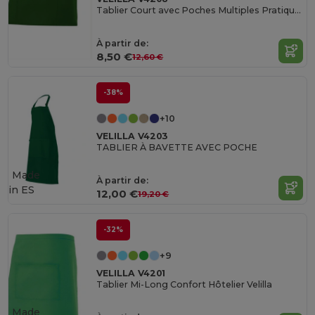
Tablier Court avec Poches Multiples Pratiques
À partir de:
8,50 €
12,60 €
-38%
+10
VELILLA V4203
TABLIER À BAVETTE AVEC POCHE
Made
À partir de:
in
ES
12,00 €
19,20 €
-32%
+9
VELILLA V4201
Tablier Mi-Long Confort Hôtelier Velilla
Made