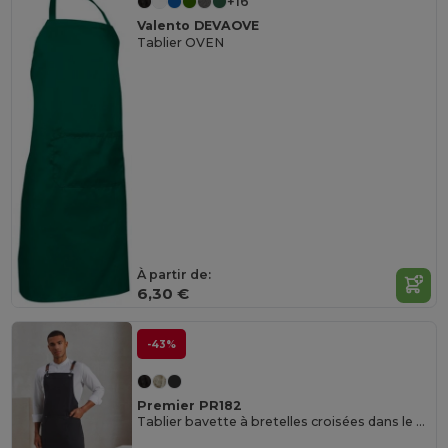
+16
Valento DEVAOVE
Tablier OVEN
À partir de:
6,30 €
-43%
Premier PR182
Tablier bavette à bretelles croisées dans le dos CLIP 'N' CLASP