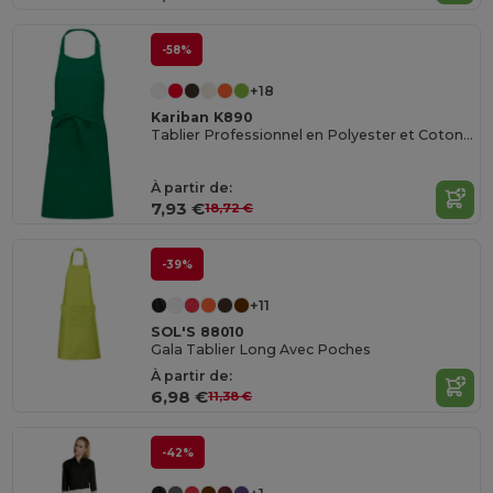
-58%
+18
Kariban K890
Tablier Professionnel en Polyester et Coton avec Poches
À partir de:
7,93 €
18,72 €
-39%
+11
SOL'S 88010
Gala Tablier Long Avec Poches
À partir de:
6,98 €
11,38 €
-42%