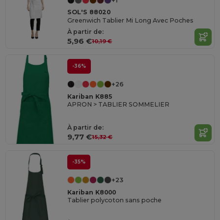
+1
SOL'S 88020
Greenwich Tablier Mi Long Avec Poches
À partir de:
5,96 €
10,19 €
-36%
+26
Kariban K885
APRON > TABLIER SOMMELIER
À partir de:
9,77 €
15,32 €
-35%
+23
Kariban K8000
Tablier polycoton sans poche