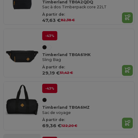
Timberland TB0A2QDQ
Sac à dos Timberpack core 22LT
À partir de:
47,63 €
82,38 €
-43%
Timberland TB0A61HK
Sling Bag
À partir de:
29,19 €
51,42 €
-43%
Timberland TB0A6MZ
Sac de voyage
À partir de:
69,36 €
122,20 €