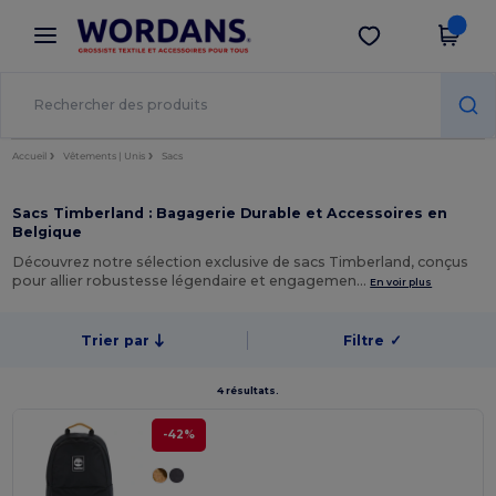
×
Appli Wordans
Obtenir l'appli
Meilleurs prix sur l’app !
Accueil
Vêtements | Unis
Sacs
Sacs Timberland : Bagagerie Durable et Accessoires en
Belgique
Découvrez notre sélection exclusive de sacs Timberland, conçus
pour allier robustesse légendaire et engagemen…
En voir plus
Trier par
Filtre
✓
4 résultats.
-42%