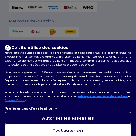
Méthodes d'expédition
Ce site utilise des cookies
Notre site web utilise des cookies propriétaires et tiers pour améliorer la fonctionnalité
globale, mémoriser vos préférences, analyser les performances du site et garantir une
expérience de navigation fluide et personnalisée, y compris du contenu adapté, des
interactions optimisées avec notre site web, et de la publicité.
Suivez-nous
Vous pouvez gérer vos préférences de cookies à tout moment. Les cookies essentiels
ne peuvent pas être désactivés car ils sont requis pour le bon fonctionnement du site.
Cependant, vous pouvez choisir d’accepter ou de bloquer d'autres types de cookies, tels
que ceux utilisés pour la personnalisation, l'analyse et la publicité.
2026. Tous droits réservés
Pour plus de détails sur la façon dont nous utilisons les cookies, comment les contrôler
Conditions Générales
|
Politique de personnalisation
|
Politique de
et sur les cookies tiers, veuillez consulter notre
politique en matière de cookies
et
Confidentialité
|
Politique de Cookies
|
Plan du Site
Privacy Policy
.
👋
Bonjour
Préférences d'évaluation
Si vous avez des questions ou
Bruxelles
|
Anvers
|
Mortsel
|
Malines
|
Lierre
|
Turnhout
|
Geel
|
des préoccupations, vous
Autoriser les essentiels
Herentals
|
Hoogstraten
|
Bruges
pouvez nous contacter à tout
moment. Notre chatbot est là
Tout autoriser
pour vous aider.