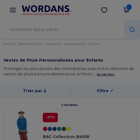
×
Appli Wordans
Obtenir l'appli
Meilleurs prix sur l’app !
Accueil
Vêtements | Unis
Manteaux
Vestes de pluie
Enfants
Vestes de Pluie Personnalisées pour Enfants
Protégez les plus jeunes des intempéries avec notre sélection de
vestes de pluie personnalisées pour enfants.…
En voir plus
Trier par
Filtre
✓
2 résultats.
-37%
B&C Collection B601B