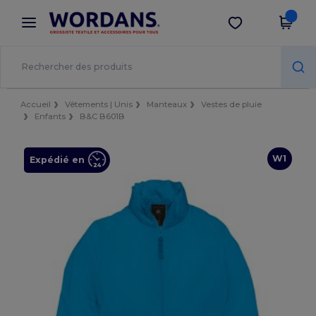
×
Appli Wordans
Obtenir l'appli
Meilleurs prix sur l’app !
Accueil
Vêtements | Unis
Manteaux
Vestes de pluie
Enfants
B&C B601B
W1
Expédié en