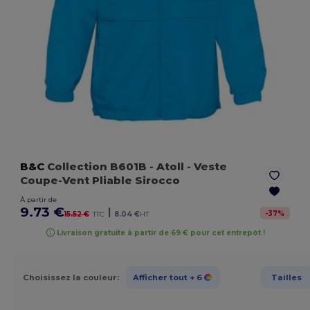
B&C
Collection B601B
- Atoll
- Veste
Coupe-Vent Pliable Sirocco
À partir de
9.73 €
|
-
37
%
15.52 €
TTC
8.04 €
HT
Livraison gratuite à partir de 69 € pour cet entrepôt !
Choisissez la couleur:
Afficher tout
+ 6
Tailles