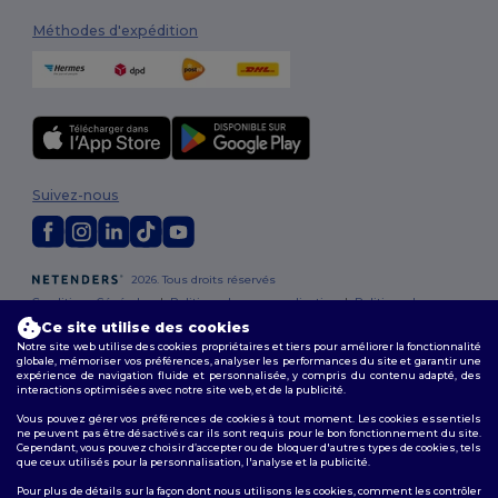
Méthodes d'expédition
Suivez-nous
2026. Tous droits réservés
Conditions Générales
|
Politique de personnalisation
|
Politique de
Confidentialité
|
Politique de Cookies
|
Plan du Site
Ce site utilise des cookies
Notre site web utilise des cookies propriétaires et tiers pour améliorer la fonctionnalité
globale, mémoriser vos préférences, analyser les performances du site et garantir une
Bruxelles
|
Anvers
|
Mortsel
|
Malines
|
Lierre
|
Turnhout
|
Geel
|
expérience de navigation fluide et personnalisée, y compris du contenu adapté, des
Herentals
|
Hoogstraten
|
Bruges
interactions optimisées avec notre site web, et de la publicité.
Vous pouvez gérer vos préférences de cookies à tout moment. Les cookies essentiels
ne peuvent pas être désactivés car ils sont requis pour le bon fonctionnement du site.
Cependant, vous pouvez choisir d’accepter ou de bloquer d'autres types de cookies, tels
que ceux utilisés pour la personnalisation, l'analyse et la publicité.
Pour plus de détails sur la façon dont nous utilisons les cookies, comment les contrôler