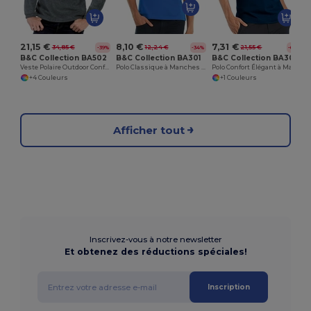
21,15 €
8,10 €
7,31 €
34,85 €
12,24 €
21,55 €
-39%
-34%
-66%
B&C Collection BA502
B&C Collection BA301
B&C Collection BA305
Veste Polaire Outdoor Confortable
Polo Classique à Manches Courtes Élégant
Polo Confort Élégant à Manches Courtes
+4 Couleurs
+1 Couleurs
Afficher tout
Inscrivez-vous à notre newsletter
Et obtenez des réductions spéciales!
Inscription