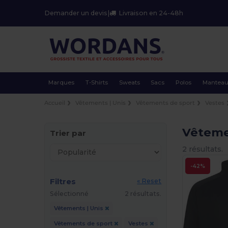
Demander un devis
|
Livraison en 24-48h
Marques
T-Shirts
Sweats
Sacs
Polos
Mantea
Accueil
Vêtements | Unis
Vêtements de sport
Vestes
Vêteme
Trier par
2 résultats.
-42%
Filtres
« Reset
Sélectionné
2 résultats.
Vêtements | Unis
Vêtements de sport
Vestes