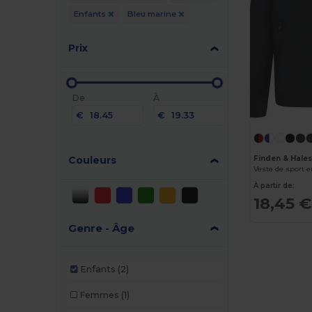
Enfants
Bleu marine
Prix
De
À
€
€
Couleurs
Finden & Hale
Veste de sport 
À partir de:
18,45 €
Genre - Âge
Enfants
(2)
Femmes
(1)