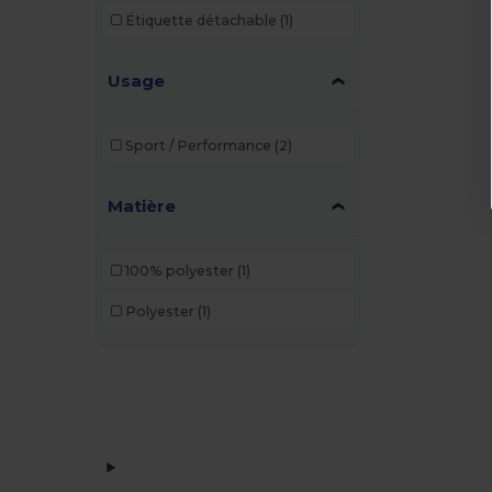
Étiquette détachable
(1)
Usage
Sport / Performance
(2)
Matière
100% polyester
(1)
Polyester
(1)