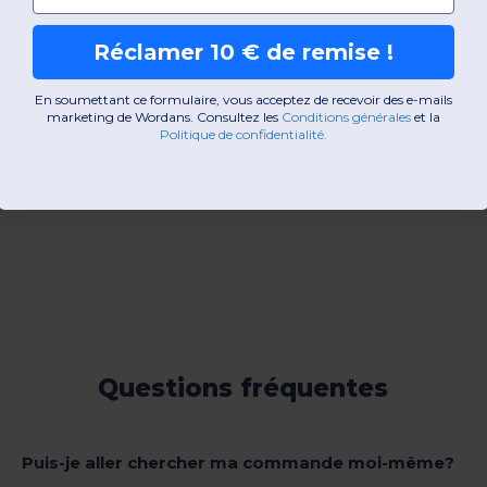
Réclamer 10 € de remise !
En soumettant ce formulaire, vous acceptez de recevoir des e-mails
marketing de Wordans. Consultez les
​
Conditions générales
​
et la
Politique de confidentialité
.
Questions fréquentes
Puis-je aller chercher ma commande moi-même?