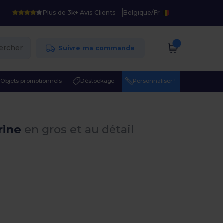
Plus de 3k+ Avis Clients
Belgique
/
Fr
ercher
Suivre ma commande
Objets promotionnels
Déstockage
Personnaliser !
rine
en gros et au détail