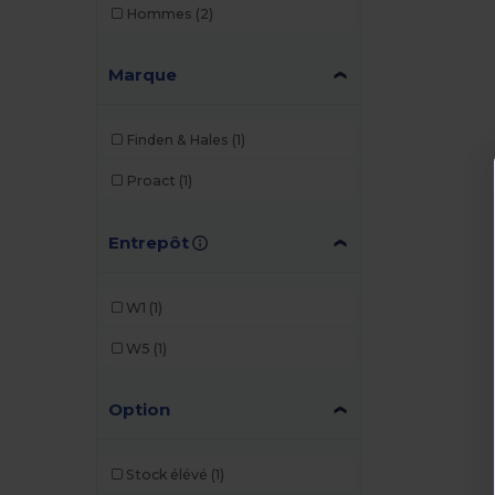
Hommes
(2)
Marque
Finden & Hales
(1)
Proact
(1)
Entrepôt
W1
(1)
W5
(1)
Option
Stock élévé
(1)