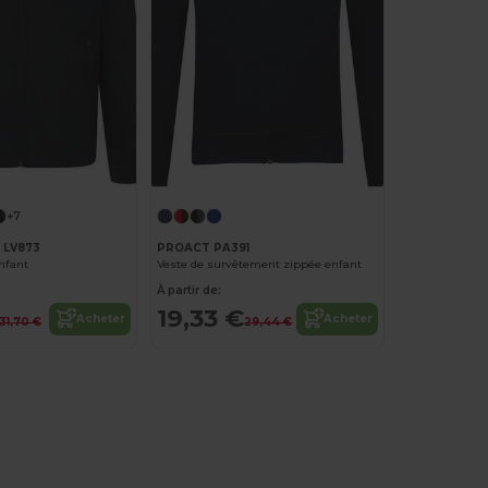
+7
s LV873
PROACT PA391
enfant
Veste de survêtement zippée enfant
À partir de:
19,33 €
Acheter
Acheter
31,70 €
29,44 €