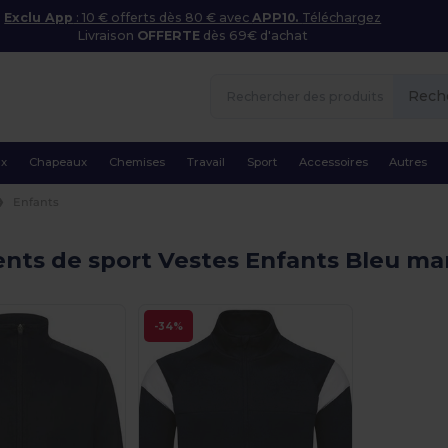
Exclu App
: 10 € offerts dès 80 € avec
APP10.
Téléchargez
Livraison
OFFERTE
dès 69€ d'achat
Rech
ux
Chapeaux
Chemises
Travail
Sport
Accessoires
Autres
Enfants
nts de sport Vestes Enfants Bleu ma
-34%