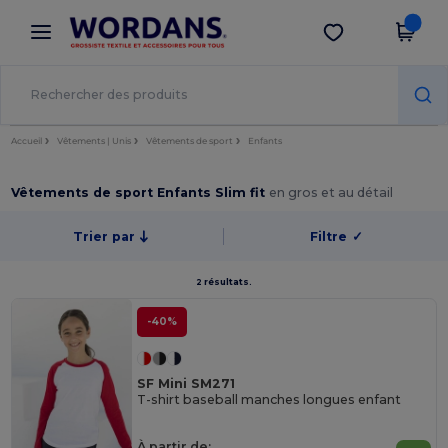
×
Appli Wordans
Obtenir l'appli
Meilleurs prix sur l’app !
Accueil
Vêtements | Unis
Vêtements de sport
Enfants
Vêtements de sport Enfants Slim fit
en gros et au détail
Trier par
Filtre
✓
2 résultats.
-40%
SF Mini SM271
T-shirt baseball manches longues enfant
À partir de: