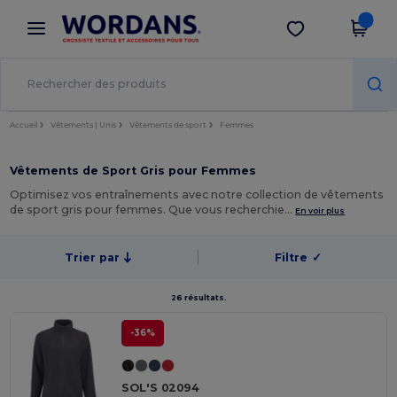
×
Appli Wordans
Obtenir l'appli
Meilleurs prix sur l’app !
Accueil
Vêtements | Unis
Vêtements de sport
Femmes
Vêtements de Sport Gris pour Femmes
Optimisez vos entraînements avec notre collection de vêtements
de sport gris pour femmes. Que vous recherchie…
En voir plus
Trier par
Filtre
✓
26 résultats.
-36%
SOL'S 02094