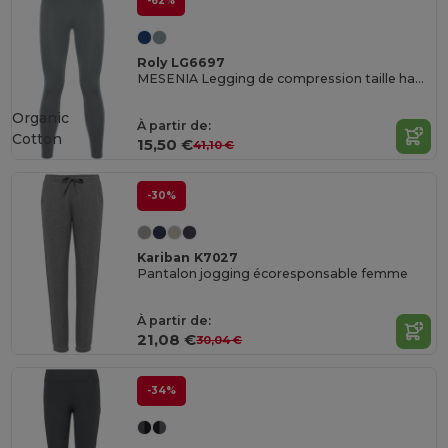
-62%
Roly LG6697
MESENIA Legging de compression taille haute
Organic
À partir de:
Cotton
15,50 €
41,10 €
-30%
Kariban K7027
Pantalon jogging écoresponsable femme
À partir de:
21,08 €
30,04 €
-34%