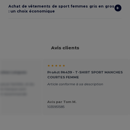
Achat de vêtements de sport femmes gris en gros
: un choix économique
Avis clients
★ ★ ★ ★ ★
anches Longues
ProAct PA439 - T-SHIRT SPORT MANCHES
COURTES FEMME
ue je l'achète, et les
Article conforme à sa description
tte marque sont
ent recommandé.
Avis par Tom M.
1035951585