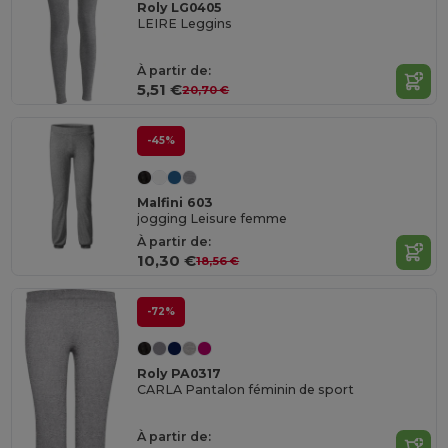
Roly LG0405
LEIRE Leggins
À partir de:
5,51 €
20,70 €
-45%
Malfini 603
jogging Leisure femme
À partir de:
10,30 €
18,56 €
-72%
Roly PA0317
CARLA Pantalon féminin de sport
À partir de: