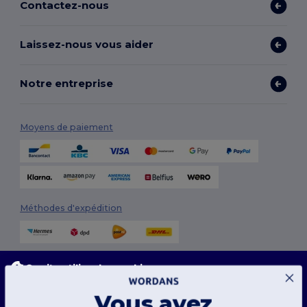
Contactez-nous
Laissez-nous vous aider
Notre entreprise
Moyens de paiement
Méthodes d'expédition
Ce site utilise des cookies
Notre site web utilise des cookies propriétaires et tiers pour améliorer la fonctionnalité
globale, mémoriser vos préférences, analyser les performances du site et garantir une
Vous avez
expérience de navigation fluide et personnalisée, y compris du contenu adapté, des
interactions optimisées avec notre site web, et de la publicité.