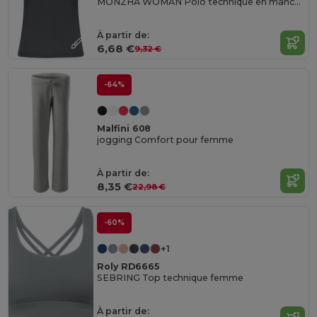
MONZHA WOMAN Polo technique en manches courtes pour femme
À partir de:
6,68 €
9,32 €
-64%
Malfini 608
jogging Comfort pour femme
À partir de:
8,35 €
22,98 €
-60%
+1
Roly RD6665
SEBRING Top technique femme
À partir de: