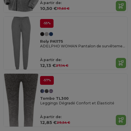
À partir de:
10,50 €
17,60 €
-55%
Roly PA1175
ADELPHO WOMAN Pantalon de survêtement
À partir de:
12,13 €
27,14 €
-57%
Tombo TL300
Leggings Dégradé Confort et Élasticité
À partir de:
12,85 €
29,54 €