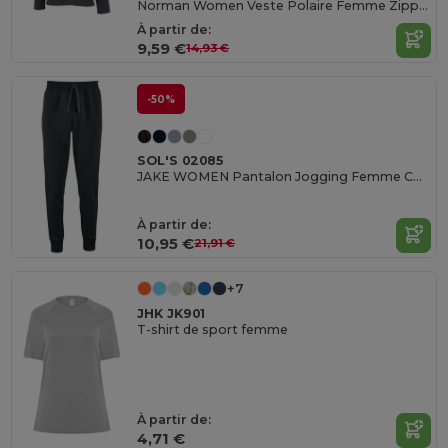
Norman Women Veste Polaire Femme Zippée
À partir de:
9,59 €
14,93 €
-50%
SOL'S 02085
JAKE WOMEN Pantalon Jogging Femme Coupe Slim
À partir de:
10,95 €
21,91 €
+7
JHK JK901
T-shirt de sport femme
À partir de:
4,71 €