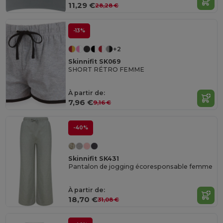
11,29 €
28,28 €
-13%
+2
Skinnifit SK069
SHORT RÉTRO FEMME
À partir de:
7,96 €
9,16 €
-40%
Skinnifit SK431
Pantalon de jogging écoresponsable femme
À partir de:
18,70 €
31,08 €