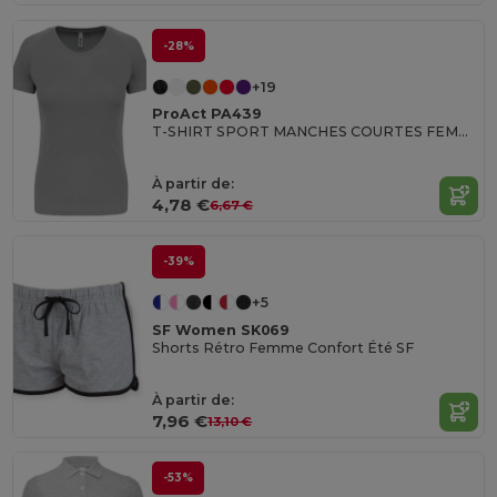
-28%
+19
ProAct PA439
T-SHIRT SPORT MANCHES COURTES FEMME
À partir de:
4,78 €
6,67 €
-39%
+5
SF Women SK069
Shorts Rétro Femme Confort Été SF
À partir de:
7,96 €
13,10 €
-53%