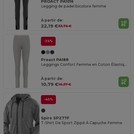
PROACT PA1016
Legging de padel bicolore femme
À partir de:
22,19 €
33,76 €
-34%
Proact PA188
Leggings Confort Femme en Coton Élastique
À partir de:
10,79 €
16,37 €
-40%
Spiro SP277F
T-Shirt De Sport Zippé À Capuche Femme