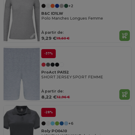
+2
B&C ID1LW
Polo Manches Longues Femme
À partir de:
9,29 €
19,60 €
-37%
ProAct PA152
SHORT JERSEY SPORT FEMME
À partir de:
8,22 €
12,96 €
-28%
+6
Roly PO0410