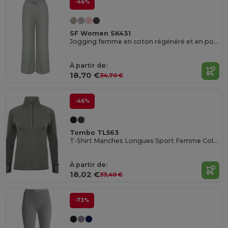
-46%
SF Women SK431
Jogging femme en coton régénéré et en polyester recyclé
À partir de:
18,70 €
34,70 €
-46%
Tombo TL563
T-Shirt Manches Longues Sport Femme Col Zippée
À partir de:
18,02 €
33,40 €
-73%