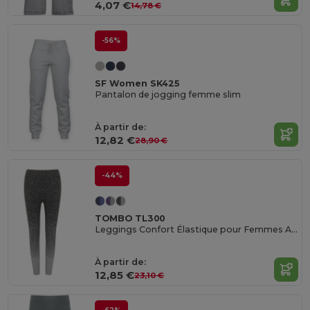
4,07 €
14,78 €
-56%
SF Women SK425
Pantalon de jogging femme slim
À partir de:
12,82 €
28,90 €
-44%
TOMBO TL300
Leggings Confort Élastique pour Femmes Actives
À partir de:
12,85 €
23,10 €