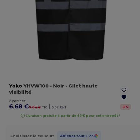
Yoko
YHVW100
- Noir
- Gilet haute
visibilité
À partir de
6.68 €
|
-
5
%
7.04 €
TTC
5.52 €
HT
Livraison gratuite à partir de 69 € pour cet entrepôt !
Choisissez la couleur:
Afficher tout
+ 23