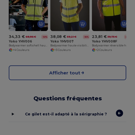
34,33 €
38,08 €
23,81 €
68,86 €
59,21 €
39,75 €
-50%
-36%
-40%
Yoko YHV006
Yoko YHV007
Yoko YHV008F
Bodywarmer softshell haute visibilité
Bodywarmer haute visibilité "Kensington"
Bodywarmer réversible haute visibilité
+4 Couleurs
+3 Couleurs
+2 Couleurs
Afficher tout
Questions fréquentes
Ce gilet est-il adapté à la sérigraphie ?