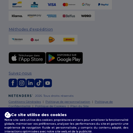
Méthodes d'expédition
Suivez-nous
2026. Tous droits réservés
Conditions Générales
|
Politique de personnalisation
|
Politique de
Confidentialité
|
Politique de Cookies
|
Plan du Site
Ce site utilise des cookies
Bruxelles
|
Anvers
|
Mortsel
|
Malines
|
Lierre
|
Turnhout
|
Geel
|
Notre site web utilise des cookies propriétaires et tiers pour améliorer la fonctionnalité
globale, mémoriser vos préférences, analyser les performances du site et garantir une
Herentals
|
Hoogstraten
|
Bruges
expérience de navigation fluide et personnalisée, y compris du contenu adapté, des
interactions optimisées avec notre site web, et de la publicité.