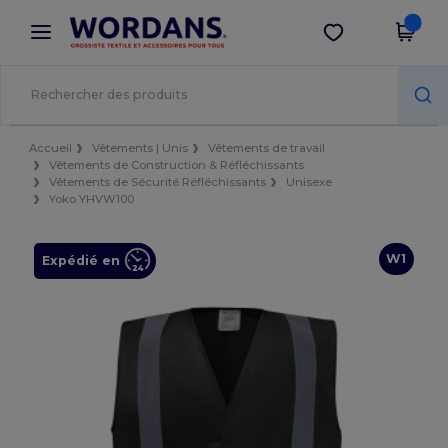
×
Appli Wordans
Obtenir l'appli
Meilleurs prix sur l’app !
Accueil
Vêtements | Unis
Vêtements de travail
Vêtements de Construction & Réfléchissants
Vêtements de Sécurité Réfléchissants
Unisexe
Yoko YHVW100
W1
Expédié en