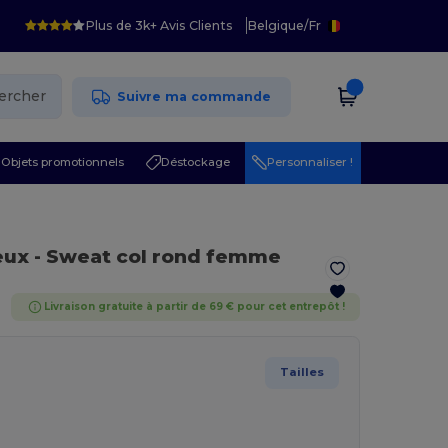
Plus de 3k+ Avis Clients
Belgique
/
Fr
ercher
Suivre ma commande
Objets promotionnels
Déstockage
Personnaliser !
eux
- Sweat col rond femme
Livraison gratuite à partir de 69 € pour cet entrepôt !
Tailles