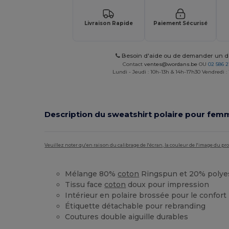
Livraison Rapide
Paiement Sécurisé
Besoin d'aide ou de demander un de
Contact
ventes@wordans.be
OU
02 586 2
Lundi - Jeudi : 10h-13h & 14h-17h30 Vendredi :
Description du sweatshirt polaire pour fem
Veuillez noter qu'en raison du calibrage de l'écran, la couleur de l'image du p
Mélange 80%
coton
Ringspun et 20% polye
Tissu face
coton
doux pour impression
Intérieur en polaire brossée pour le confort
Étiquette détachable pour rebranding
Coutures double aiguille durables