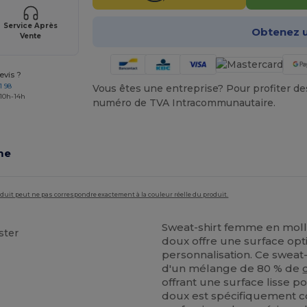
Service Après
Obtenez u
Vente
vis ?
1 98
Vous êtes une entreprise? Pour profiter des 
 10h-14h
numéro de TVA Intracommunautaire.
me
roduit peut ne pas correspondre exactement à la couleur réelle du produit.
Sweat-shirt femme en mol
ster
doux offre une surface opt
personnalisation. Ce sweat-
d'un mélange de 80 % de
offrant une surface lisse po
doux est spécifiquement c