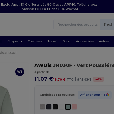
Exclu App
: 10 € offerts dès 80 € avec
APP10.
Téléchargez
Livraison
OFFERTE
dès 69€ d'achat
Rech
ux
Chapeaux
Chemises
Travail
Sport
Accessoires
Autres
is JH030F
AWDis
JH030F
- Vert Poussiér
W1
À partir de
11.07 €
|
-
41
%
18.70 €
TTC
9.15 €
HT
Choisissez la couleur:
Afficher tout
+ 5