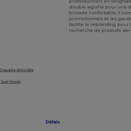
professionnels en sérigrap
double aiguille pour une du
brossée confortable, il con
promotionnels et les gard
facilite le rebranding pour
recherche de produits vier
Étiquette Amovible
 Just Hoods
Délais