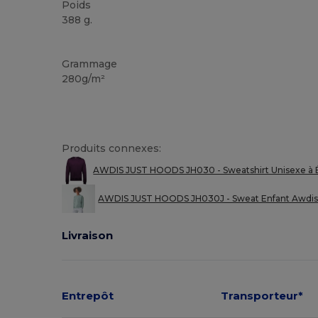
Poids
388 g.
Personnalisé
Grammage
280g/m²
Produits connexes:
AWDIS JUST HOODS JH030 - Sweatshirt Unisexe à 
AWDIS JUST HOODS JH030J - Sweat Enfant Awdis
Livraison
Entrepôt
Transporteur*