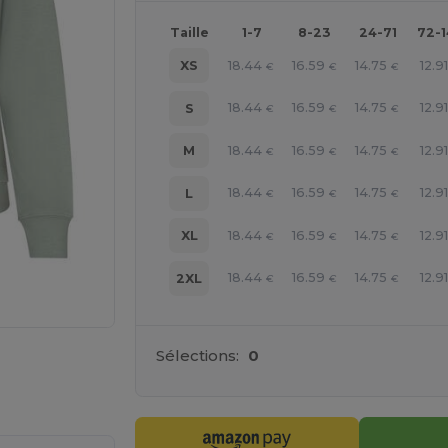
Taille
1-7
8-23
24-71
72-
18.44
16.59
14.75
12.91
XS
€
€
€
18.44
16.59
14.75
12.91
S
€
€
€
18.44
16.59
14.75
12.91
M
€
€
€
18.44
16.59
14.75
12.91
L
€
€
€
18.44
16.59
14.75
12.91
XL
€
€
€
18.44
16.59
14.75
12.91
2XL
€
€
€
Sélections:
0
gne ICI !