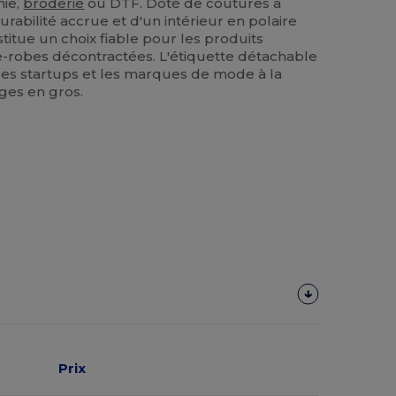
hie,
broderie
ou DTF. Doté de coutures à
rabilité accrue et d'un intérieur en polaire
stitue un choix fiable pour les produits
e-robes décontractées. L'étiquette détachable
 les startups et les marques de mode à la
ges en gros.
Prix