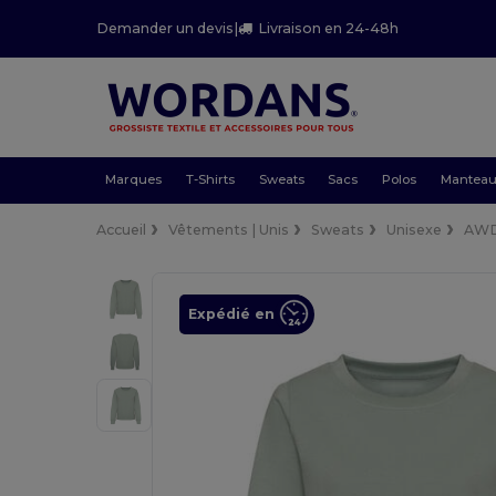
Demander un devis
|
Livraison en 24-48h
Marques
T-Shirts
Sweats
Sacs
Polos
Mantea
Accueil
Vêtements | Unis
Sweats
Unisexe
AWD
Expédié en