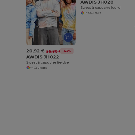
AWDIS JH020
Sweat à capuche lourd
+4 Couleurs
20,92 €
-43%
36,80 €
AWDIS JH022
Sweat à capuche tie-dye
+4 Couleurs