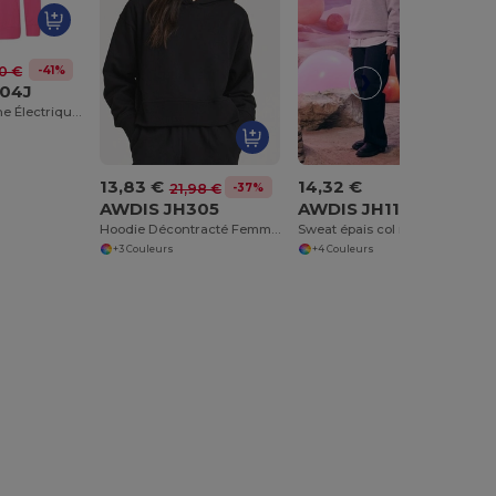
-41%
10 €
04J
Sweat à Capuche Électrique Enfant Coloré et Confortable
13,83 €
14,32 €
-37%
21,98 €
AWDIS JH305
AWDIS JH113
Hoodie Décontracté Femme en Coton Doux
Sweat épais col rond
+3 Couleurs
+4 Couleurs