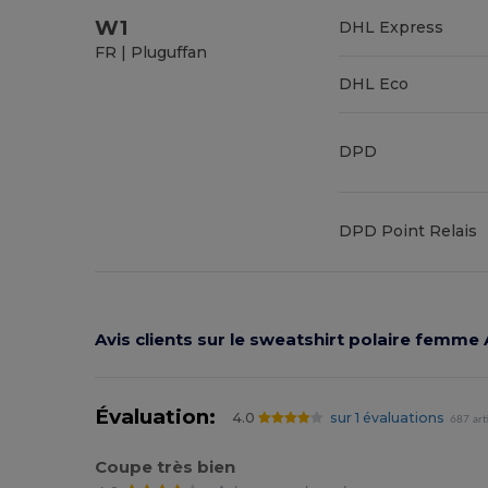
W1
DHL Express
FR | Pluguffan
DHL Eco
DPD
DPD Point Relais
Avis clients sur le sweatshirt polaire femm
Évaluation:
4.0
sur 1 évaluations
687 art
Coupe très bien