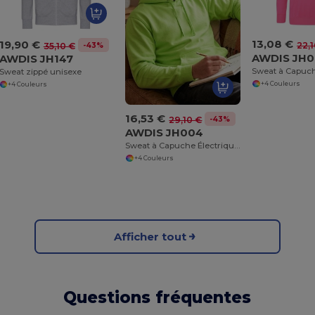
13,08 €
19,90 €
22,
-43%
35,10 €
AWDIS JH0
AWDIS JH147
Sweat zippé unisexe
+4 Couleurs
+4 Couleurs
16,53 €
-43%
29,10 €
AWDIS JH004
Sweat à Capuche Électrique Confortable et Coloré
+4 Couleurs
Afficher tout
Questions fréquentes