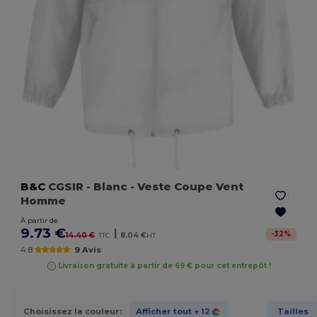
B&C
CGSIR
- Blanc
- Veste Coupe Vent
Homme
À partir de
9.73 €
|
-
32
%
14.40 €
TTC
8.04 €
HT
4.8
9 Avis
Livraison gratuite à partir de 69 € pour cet entrepôt !
Choisissez la couleur:
Afficher tout
+ 12
Tailles