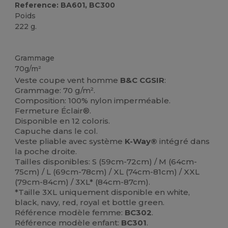
Reference: BA601, BC300
Poids
222 g.
Personnalisé
Grammage
70g/m²
Veste coupe vent homme
B&C CGSIR
:
Grammage: 70 g/m².
Composition: 100% nylon imperméable.
Fermeture Éclair®.
Disponible en 12 coloris.
Capuche dans le col.
Veste pliable avec système
K-Way®
intégré dans
la poche droite.
Tailles disponibles: S (59cm-72cm) / M (64cm-
75cm) / L (69cm-78cm) / XL (74cm-81cm) / XXL
(79cm-84cm) / 3XL* (84cm-87cm).
*Taille 3XL uniquement disponible en white,
black, navy, red, royal et bottle green.
Référence modèle femme:
BC302
.
Référence modèle enfant:
BC301
.