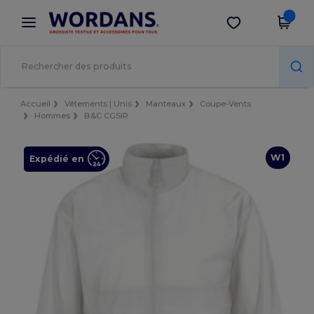
×
Appli Wordans
Obtenir l'appli
Meilleurs prix sur l’app !
Accueil
Vêtements | Unis
Manteaux
Coupe-Vents
Hommes
B&C CGSIR
W1
Expédié en