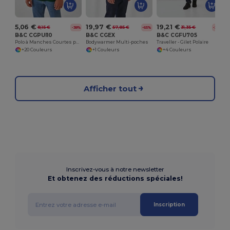
5,06 €
19,97 €
19,21 €
8,15 €
57,85 €
31,35 €
-38%
-65%
-39%
B&C CGPUI10
B&C CGEX
B&C CGFU705
Polo à Manches Courtes pour Homme
Bodywarmer Multi-poches
Traveller - Gilet Polaire
+20 Couleurs
+1 Couleurs
+4 Couleurs
Afficher tout
Inscrivez-vous à notre newsletter
Et obtenez des réductions spéciales!
Inscription