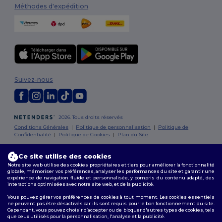
Méthodes d'expédition
Suivez-nous
2026. Tous droits réservés
Conditions Générales
|
Politique de personnalisation
|
Politique de
Confidentialité
|
Politique de Cookies
|
Plan du Site
Ce site utilise des cookies
Bruxelles
|
Anvers
|
Mortsel
|
Malines
|
Lierre
|
Turnhout
|
Geel
|
Notre site web utilise des cookies propriétaires et tiers pour améliorer la fonctionnalité
Herentals
|
Hoogstraten
|
Bruges
globale, mémoriser vos préférences, analyser les performances du site et garantir une
expérience de navigation fluide et personnalisée, y compris du contenu adapté, des
interactions optimisées avec notre site web, et de la publicité.
Vous pouvez gérer vos préférences de cookies à tout moment. Les cookies essentiels
ne peuvent pas être désactivés car ils sont requis pour le bon fonctionnement du site.
Cependant, vous pouvez choisir d’accepter ou de bloquer d'autres types de cookies, tels
que ceux utilisés pour la personnalisation, l'analyse et la publicité.