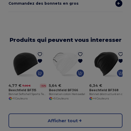
Commandez des bonnets en gros
Produits qui peuvent vous interesser
4,77 €
5,64 €
6,34 €
7,00 €
-32%
Beechfield BF315
Beechfield BF366
Beechfield BF368
Bonnet Softshell Sports Tech
Bonnet en coton Hemsedal
Bonnet déstructuré en coton Hemsedal
+1 Couleurs
+5 Couleurs
+4 Couleurs
Afficher tout