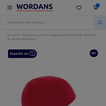
×
Appli Wordans
Obtenir l'appli
Meilleurs prix sur l’app !
Accueil
Vêtements | Unis
Casquettes & Bonnets
Bonnets
Beechfield BF044
W1
Expédié en