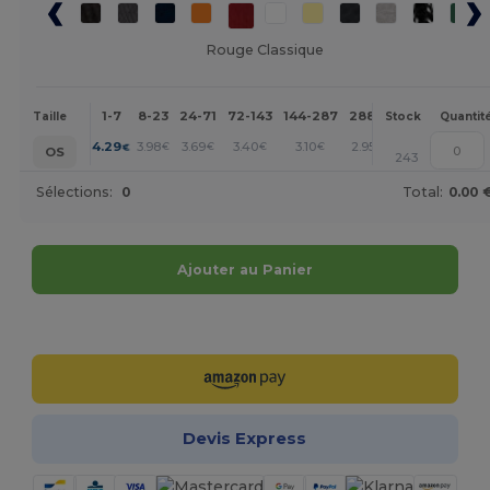
Rouge Classique
1-7
8-23
24-71
72-143
144-287
288 +
Plus
Taille
Stock
Quantit
+
4.29
3.98
3.69
3.40
3.10
2.95
€
€
€
€
€
€
OS
243
Sélections:
0
Total:
0.00 
Ajouter au Panier
Personnalisez-le !
Devis Express