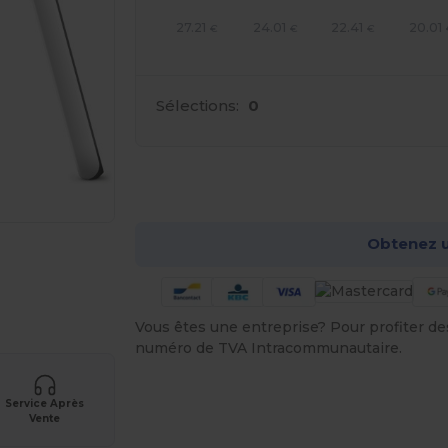
27.21
24.01
22.41
20.01
€
€
€
Sélections:
0
Pers
Obtenez u
Vous êtes une entreprise? Pour profiter des 
numéro de TVA Intracommunautaire.
Service Après
Vente