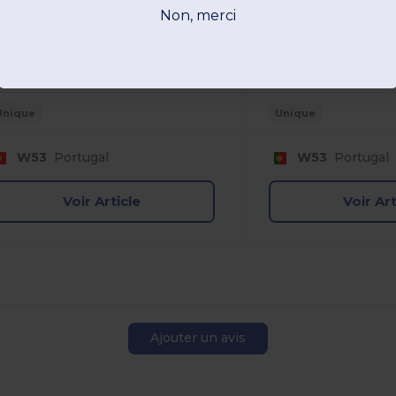
Non, merci
Unique
Unique
W53
Portugal
W53
Portugal
Voir Article
Voir Art
Ajouter un avis