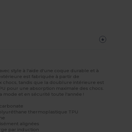
vec style à l'aide d'une coque durable et à
térieure est fabriquée à partir de
x chocs, tandis que la doublure intérieure est
PU pour une absorption maximale des chocs.
a mode et en sécurité toute l'année !
ycarbonate
polyuréthane thermoplastique TPU
che
cisément alignées
rge par induction