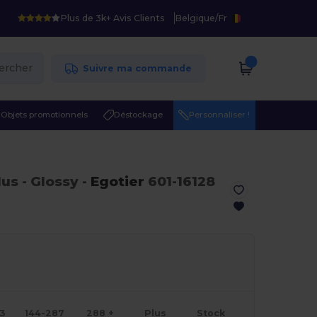
Plus de 3k+ Avis Clients
Belgique
/
Fr
ercher
Suivre ma commande
Objets promotionnels
Déstockage
Personnaliser !
lus
- Glossy
-
Egotier
601-16128
43
144-287
288 +
Plus
Stock