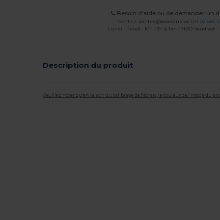
Besoin d'aide ou de demander un de
Contact
ventes@wordans.be
OU
02 586 2
Lundi - Jeudi : 10h-13h & 14h-17h30 Vendredi :
Description du produit
Veuillez noter qu'en raison du calibrage de l'écran, la couleur de l'image du p
Personnalisé
Stock élévé