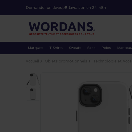
Demander un devis
|
Livraison en 24-48h
Marques
T-Shirts
Sweats
Sacs
Polos
Mantea
Accueil
Objets promotionnels
Technologie et Acce