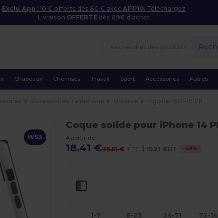
Exclu App
: 10 € offerts dès 80 € avec
APP10.
Téléchargez
Livraison
OFFERTE
dès 69€ d'achat
Rech
ux
Chapeaux
Chemises
Travail
Sport
Accessoires
Autres
ssoires
Accessoires Téléphone
Unisexe
Egotier 601-16128
Coque solide pour iPhone 14 P
W53
À partir de
18.41 €
|
-
48
%
35.51 €
TTC
15.21 €
HT
1-7
8-23
24-71
72-1