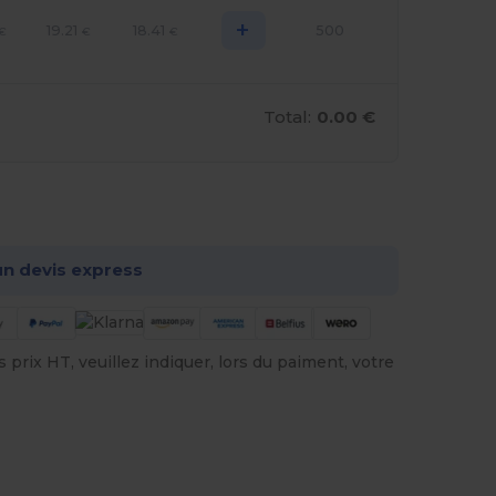
+
19.21
18.41
500
€
€
€
Total:
0.00 €
onnalisez-le !
n devis express
prix HT, veuillez indiquer, lors du paiment, votre