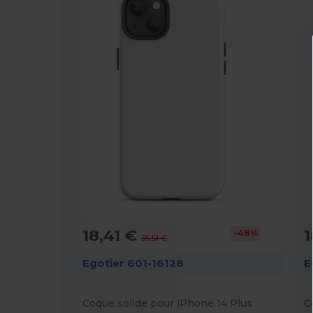
18,41 €
1
-48%
35,51 €
Egotier 601-16128
E
Coque solide pour iPhone 14 Plus
C