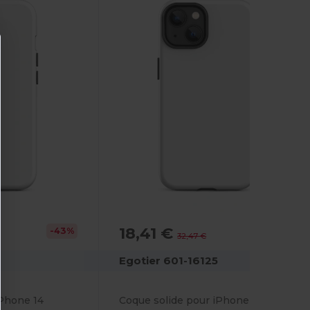
18,41 €
-43%
-43%
32,47 €
4
Egotier 601-16125
iPhone 14
Coque solide pour iPhone 14