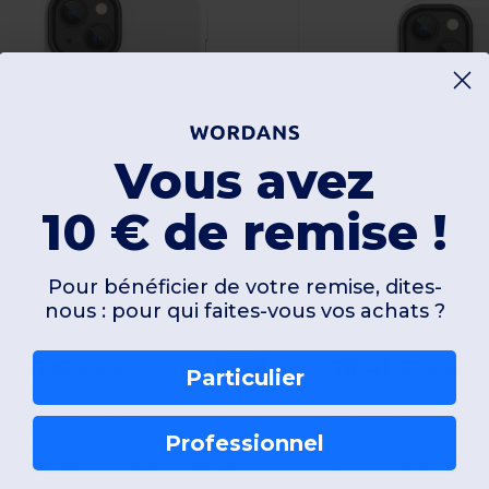
Vous avez
10 € de remise !
Pour bénéficier de votre remise, dites-
nous : pour qui faites-vous vos achats ?
8,41 €
18,41 €
-43%
32,47 €
32,47 €
Particulier
gotier 601-16129
Egotier 601-1612
Professionnel
oque solide pour iPhone 14 Plus
Coque solide pour 