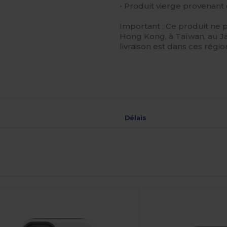
• Produit vierge provenant
Important : Ce produit ne 
Hong Kong, à Taïwan, au Ja
livraison est dans ces région
Délais
ersonnalisez-
Personnalisez-
Le !
Le !