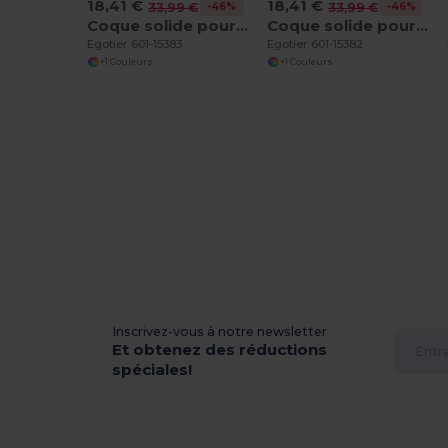
18,41 €
18,41 €
-46%
-46%
33,99 €
33,99 €
Coque solide pour iPhone 11 Pro Max
Coque solide pour iPhone 11 Pro
Egotier 601-15383
Egotier 601-15382
+1 Couleurs
+1 Couleurs
Inscrivez-vous à notre newsletter
Et obtenez des réductions
spéciales!