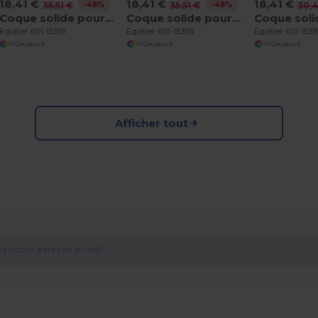
18,41 €
18,41 €
18,41 €
-48%
-48%
35,51 €
35,51 €
30,
Coque solide pour iPhone 11
Coque solide pour iPhone 12 mini
Egotier 601-15381
Egotier 601-15385
Egotier 601-153
+1 Couleurs
+1 Couleurs
+1 Couleurs
Afficher tout