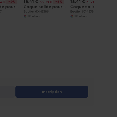
18,41 €
18,41 €
-40%
-46%
-42%
44 €
33,99 €
31,71 €
Coque solide pour iPhone 12 Pro Max
Coque solide pour iPhone 12 Pro
Coque solide pour iPhone 12
87
Egotier 601-15386
Egotier 601-15384
+1 Couleurs
+1 Couleurs
Inscription