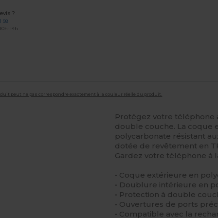
vis ?
1 98
 10h-14h
roduit peut ne pas correspondre exactement à la couleur réelle du produit.
Protégez votre téléphone a
double couche. La coque ex
polycarbonate résistant au
dotée de revêtement en T
Gardez votre téléphone à l
• Coque extérieure en pol
• Doublure intérieure en 
• Protection à double cou
• Ouvertures de ports pré
• Compatible avec la recha