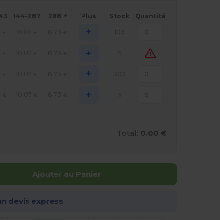
143
144-287
288 +
Plus
Stock
Quantité
+
9
10.07
8.73
103
€
€
€
+
9
10.07
8.73
0
€
€
€
+
9
10.07
8.73
303
€
€
€
+
9
10.07
8.73
3
€
€
€
Total:
0.00 €
Ajouter au Panier
n devis express