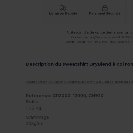
Livraison Rapide
Paiement Sécurisé
Besoin d'aide ou de demander un de
Contact
ventes@wordans.be
OU
02 586 2
Lundi - Jeudi : 10h-13h & 14h-17h30 Vendredi :
Description du sweatshirt DryBlend à col ro
Veuillez noter qu'en raison du calibrage de l'écran, la couleur de l'image du p
Reference: GI12000, 12000, GN920
Poids
1.03 Kg.
Grammage
305g/m²