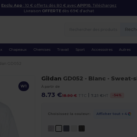
Exclu App
: 10 € offerts dès 80 € avec
APP10.
Téléchargez
Livraison
OFFERTE
dès 69€ d'achat
Rech
ux
Chapeaux
Chemises
Travail
Sport
Accessoires
Autres
ldan GD052
Gildan
GD052
- Blanc
- Sweat-s
W1
À partir de
8.73 €
|
-
54
%
18.90 €
TTC
7.21 €
HT
Choisissez la couleur:
Afficher tout
+ 4