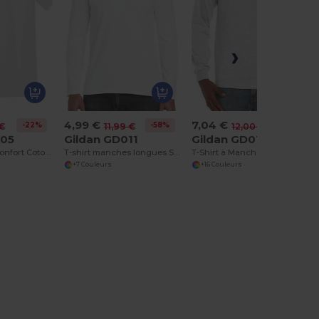
4,99 €
7,04 €
-22%
-58%
-41%
 €
11,99 €
12,00 €
005
Gildan GD011
Gildan GD014
T-shirt Adulte Confort Coton Épais
T-shirt manches longues Softstyle™
T-Shirt à Manches Longues Homme
+7 Couleurs
+16 Couleurs