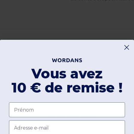
Délais
24h-48h (jours ouvrés)
Vous avez
3-4 jours ouvrés
10 € de remise !
48h-72h (jours ouvrés)
Prénom
48h-72h (jours ouvrés)
Email