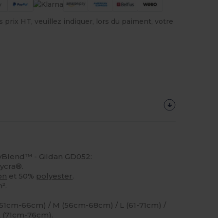
prix HT, veuillez indiquer, lors du paiment, votre
ryBlend™ - Gildan GD052:
Lycra®.
on
et 50%
polyester
.
².
 (51cm-66cm) / M (56cm-68cm) / L (61-71cm) /
 (71cm-76cm).