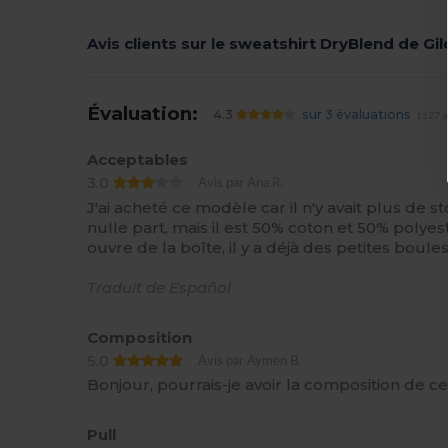
Avis clients sur le sweatshirt DryBlend de Gi
Évaluation:
4.3
sur 3 évaluations
1127 a
Acceptables
3.0
Avis par Ana R.
J'ai acheté ce modèle car il n'y avait plus de 
nulle part, mais il est 50% coton et 50% polyest
ouvre de la boîte, il y a déjà des petites b
Traduit de Español
Composition
5.0
Avis par Aymen B.
Bonjour, pourrais-je avoir la composition de c
Pull