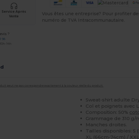
Service Après
Vous êtes une entreprise? Pour profiter des 
Vente
numéro de TVA Intracommunautaire.
vis ?
1 98
 10h-14h
nd
roduit peut ne pas correspondre exactement à la couleur réelle du produit.
Sweat-shirt adulte D
Col et poignets avec 
Composition: 50%
cot
Grammage de 310 g/m
Manches droites.
Tailles disponibles: S
XL (66cm-74cm) / XXL