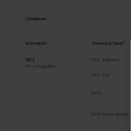
Livraison
Entrepôt
Transporteur*
W1
DHL Express
FR | Pluguffan
DHL Eco
DPD
DPD Point Relais