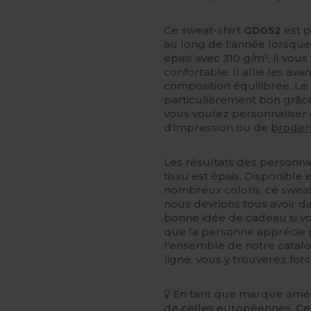
Ce sweat-shirt
GD052
est p
au long de l'année lorsque
épais avec 310 g/m², il vou
confortable. Il allie les av
composition équilibrée. Le 
particulièrement bon grâce 
vous voulez personnaliser
d'impression ou de
broder
Les résultats des personnal
tissu est épais. Disponible 
nombreux coloris, ce sweat
nous devrions tous avoir d
bonne idée de cadeau si vo
que la personne apprécie 
l'ensemble de notre catalo
ligne, vous y trouverez fo
En tant que marque améri
de celles européennes. Cet 