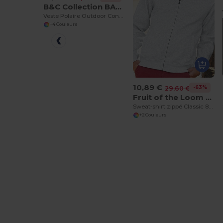
B&C Collection BA502
Veste Polaire Outdoor Confortable
+4 Couleurs
10,89 €
-63%
29,60 €
Fruit of the Loom SS226
Sweat-shirt zippé Classic 80/20
+2 Couleurs