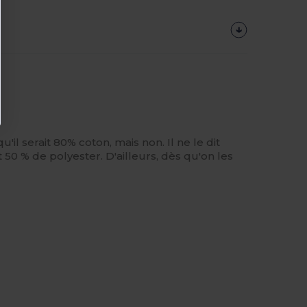
il serait 80% coton, mais non. Il ne le dit
t 50 % de polyester. D'ailleurs, dès qu'on les