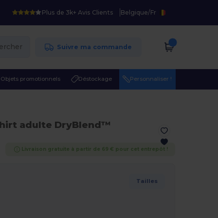
Plus de 3k+ Avis Clients
Belgique
/
Fr
ercher
Suivre ma commande
Objets promotionnels
Déstockage
Personnaliser !
hirt adulte DryBlend™
Livraison gratuite à partir de 69 € pour cet entrepôt !
Tailles