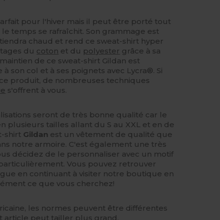
arfait pour l'hiver mais il peut être porté tout
 le temps se rafraîchit. Son grammage est
s tiendra chaud et rend ce sweat-shirt hyper
antages du
coton
et du
polyester
grâce à sa
maintien de ce sweat-shirt Gildan est
à son col et à ses poignets avec Lycra®. Si
 ce produit, de nombreuses techniques
ie
s'offrent à vous.
isations seront de très bonne qualité car le
en plusieurs tailles allant du S au XXL et en de
-shirt
Gildan
est un vêtement de qualité que
ans notre armoire. C'est également une très
us décidez de le personnaliser avec un motif
particulièrement. Vous pouvez retrouver
gue en continuant à visiter notre boutique en
rcément ce que vous cherchez!
caine, les normes peuvent être différentes
article peut tailler plus grand.