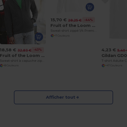
15,70 €
-44%
28,25 €
Fruit of the Loom SS830
Sweat-shirt zippé 1/4 Premium 80/20
+7 Couleurs
18,58 €
4,23 €
-43%
32,83 €
5,40
Fruit of the Loom SS822
Gildan GD
Sweat-shirt à capuche zippé Premium 70/30
+8 Couleurs
+47 Couleurs
Afficher tout