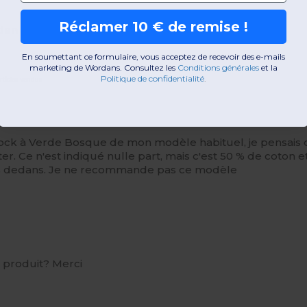
Réclamer 10 € de remise !
ldan
En soumettant ce formulaire, vous acceptez de recevoir des e-mails
marketing de Wordans. Consultez les
​
Conditions générales
​
et la
Politique de confidentialité
.
rticles vendus
stock à Verde Bosque de mon modèle habituel, je pensais qu'
er. Ce n'est indiqué nulle part, mais c'est 50 % de coton e
oules dedans. Je ne recommande pas ce modèle
e produit? Merci