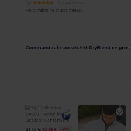
5.0
Avis par Kamaro
Vert militaire c' est mieux
Commandez le sweatshirt DryBlend en gros
21,15 €
-39%
34,85 €