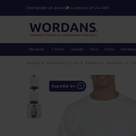
Demander un devis
|
Livraison en 24-48h
Marques
T-Shirts
Sweats
Sacs
Polos
Mantea
Accueil
Vêtements | Unis
Sweats
Hommes
Gi
Expédié en