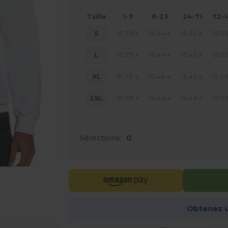
Taille
1-7
8-23
24-71
72-
16.79
15.44
13.43
12.0
S
€
€
€
16.79
15.44
13.43
12.0
L
€
€
€
16.79
15.44
13.43
12.0
XL
€
€
€
16.79
15.44
13.43
12.0
2XL
€
€
€
Sélections:
0
 vos produits
Obtenez u