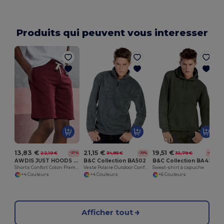
Produits qui peuvent vous interesser
13,83 €
21,15 €
19,51 €
22,10 €
34,85 €
32,79 €
-37%
-39%
-40%
AWDIS JUST HOODS JH080
B&C Collection BA502
B&C Collection BA420
Shorts Confort Coton Premium pour Campus
Veste Polaire Outdoor Confortable
Sweat-shirt à capuche
+4 Couleurs
+4 Couleurs
+6 Couleurs
Afficher tout