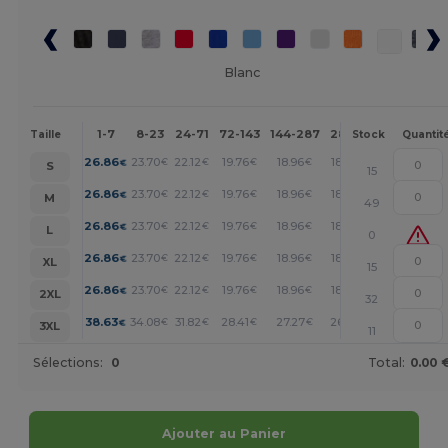
Blanc
1-7
8-23
24-71
72-143
144-287
288 +
Plus
Taille
Stock
Quantit
+
26.86
23.70
22.12
19.76
18.96
18.17
€
€
€
€
€
€
S
15
+
26.86
23.70
22.12
19.76
18.96
18.17
€
€
€
€
€
€
M
49
+
26.86
23.70
22.12
19.76
18.96
18.17
€
€
€
€
€
€
L
0
+
26.86
23.70
22.12
19.76
18.96
18.17
€
€
€
€
€
€
XL
15
+
26.86
23.70
22.12
19.76
18.96
18.17
€
€
€
€
€
€
2XL
32
+
38.63
34.08
31.82
28.41
27.27
26.13
€
€
€
€
€
€
3XL
11
Sélections:
0
Total:
0.00 
Ajouter au Panier