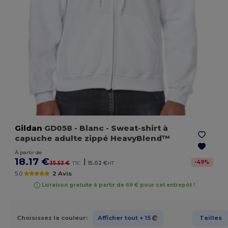
Gildan
GD058
- Blanc
- Sweat-shirt à
capuche adulte zippé HeavyBlend™
À partir de
18.17 €
|
-
49
%
35.53 €
TTC
15.02 €
HT
5.0
2 Avis
Livraison gratuite à partir de 69 € pour cet entrepôt !
Choisissez la couleur:
Afficher tout
+ 15
Tailles