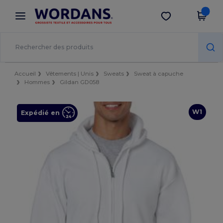
×
Appli Wordans
Obtenir l'appli
Meilleurs prix sur l’app !
Accueil
Vêtements | Unis
Sweats
Sweat à capuche
Hommes
Gildan GD058
W1
Expédié en