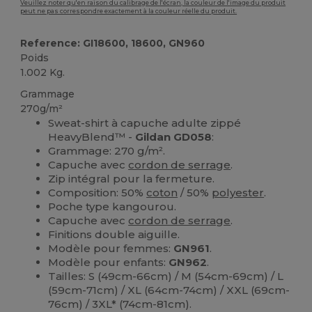
Veuillez noter qu'en raison du calibrage de l'écran, la couleur de l'image du produit
peut ne pas correspondre exactement à la couleur réelle du produit.
Reference: GI18600, 18600, GN960
Poids
1.002 Kg.
Grammage
270g/m²
Sweat-shirt à capuche adulte zippé
HeavyBlend™ -
Gildan GD058
:
Grammage: 270 g/m².
Capuche avec
cordon de serrage
.
Zip intégral pour la fermeture.
Composition: 50%
coton
/ 50%
polyester
.
Poche type kangourou.
Capuche avec
cordon de serrage
.
Finitions double aiguille.
Modèle pour femmes:
GN961
.
Modèle pour enfants:
GN962
.
Tailles: S (49cm-66cm) / M (54cm-69cm) / L
(59cm-71cm) / XL (64cm-74cm) / XXL (69cm-
76cm) / 3XL* (74cm-81cm).