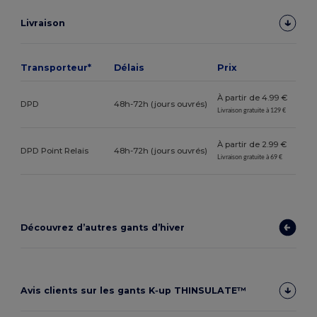
Livraison
Transporteur*
Délais
Prix
À partir de 4.99 €
DPD
48h-72h (jours ouvrés)
Livraison gratuite à 129 €
À partir de 2.99 €
DPD Point Relais
48h-72h (jours ouvrés)
Livraison gratuite à 69 €
Découvrez d’autres gants d’hiver
Avis clients sur les gants K‑up THINSULATE™