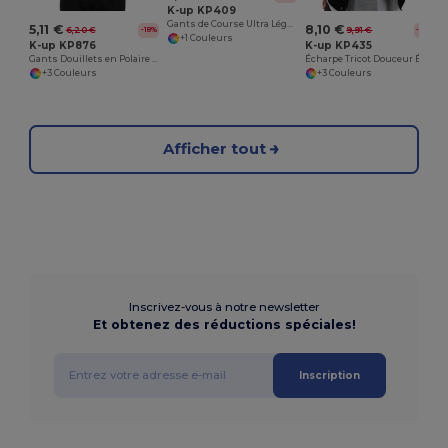
K-up KP409
Gants de Course Ultra Légers en Polyester
5,11 €
8,10 €
6,20 €
9,91 €
-18%
-18%
+1 Couleurs
K-up KP876
K-up KP435
Gants Douillets en Polaire Microfibre
Écharpe Tricot Douceur Élégante K-up
+3 Couleurs
+3 Couleurs
Afficher tout
Inscrivez-vous à notre newsletter
Et obtenez des réductions spéciales!
Inscription