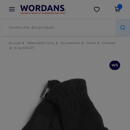
×
Appli Wordans
Obtenir l'appli
Meilleurs prix sur l’app !
Accueil
Vêtements | Unis
Accessoires
Gants
Unisexe
K-up KP427
W5