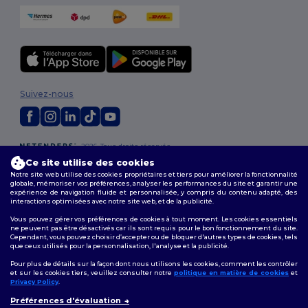
Suivez-nous
2026. Tous droits réservés
Conditions Générales
|
Politique de personnalisation
|
Politique de
Ce site utilise des cookies
Confidentialité
|
Politique de Cookies
|
Plan du Site
Notre site web utilise des cookies propriétaires et tiers pour améliorer la fonctionnalité
globale, mémoriser vos préférences, analyser les performances du site et garantir une
expérience de navigation fluide et personnalisée, y compris du contenu adapté, des
Bruxelles
|
Anvers
|
Mortsel
|
Malines
|
Lierre
|
Turnhout
|
Geel
|
interactions optimisées avec notre site web, et de la publicité.
Herentals
|
Hoogstraten
|
Bruges
Vous pouvez gérer vos préférences de cookies à tout moment. Les cookies essentiels
ne peuvent pas être désactivés car ils sont requis pour le bon fonctionnement du site.
Cependant, vous pouvez choisir d’accepter ou de bloquer d'autres types de cookies, tels
que ceux utilisés pour la personnalisation, l'analyse et la publicité.
Pour plus de détails sur la façon dont nous utilisons les cookies, comment les contrôler
et sur les cookies tiers, veuillez consulter notre
politique en matière de cookies
et
Privacy Policy
.
👋
Bonjour
Préférences d'évaluation
Si vous avez des questions ou