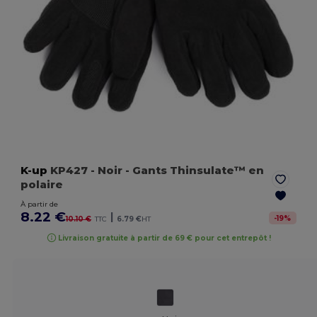
K-up
KP427
- Noir
- Gants Thinsulate™ en
polaire
À partir de
8.22 €
|
-
19
%
10.10 €
TTC
6.79 €
HT
Livraison gratuite à partir de 69 € pour cet entrepôt !