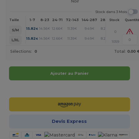
Noir
Stock dans 3 Mois
1-7
8-23
24-71
72-143
144-287
288 +
Plus
Taille
Stock
Quantit
+
15.82
14.56
12.66
11.39
9.49
8.22
€
€
€
€
€
€
S/M
0
+
15.82
14.56
12.66
11.39
9.49
8.22
€
€
€
€
€
€
L/XL
1059
Sélections:
0
Total:
0.00 
Ajouter au Panier
Personnalisez-le !
Devis Express