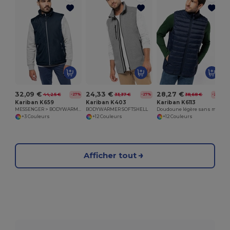
32,09 €
24,33 €
28,27 €
44,25 €
33,37 €
38,68 €
-27%
-27%
-27%
Kariban K659
Kariban K403
Kariban K6113
MESSENGER > BODYWARMER
BODYWARMER SOFTSHELL
Doudoune légère sans manches homme
+3 Couleurs
+12 Couleurs
+12 Couleurs
Afficher tout