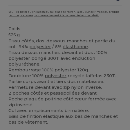
Veuillez noter qu'en raison du calibrage de l'écran, la couleur de l'image du produit
peut ne pas correspondre exactement à la couleur réelle du produit.
Poids
526 g.
Tissu côtés, dos, dessous manches et partie du
col : 94%
polyester
/ 6%
élasthanne
.
Tissu dessus manches, devant et dos : 100%
polyester
pongé 300T avec enduction
polyuréthane.
Rembourrage 100%
polyester
120g.
Doublure 100%
polyester
recyclé taffetas 230T.
Partie corps avant et tiers dos matelassée.
Fermeture devant avec zip nylon inversé.
2 poches côtés et passepoilées devant.
Poche plaquée poitrine côté cœur fermée avec
zip inversé.
Col avec empiècements bi-matière.
Biais de finition élastiqué aux bas de manches et
bas de vêtement.