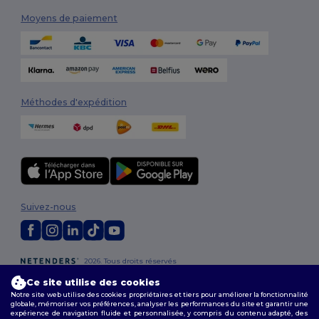
Moyens de paiement
Méthodes d'expédition
Suivez-nous
2026. Tous droits réservés
Conditions Générales
|
Politique de personnalisation
|
Politique de
Ce site utilise des cookies
Confidentialité
|
Politique de Cookies
|
Plan du Site
Notre site web utilise des cookies propriétaires et tiers pour améliorer la fonctionnalité
globale, mémoriser vos préférences, analyser les performances du site et garantir une
expérience de navigation fluide et personnalisée, y compris du contenu adapté, des
Bruxelles
|
Anvers
|
Mortsel
|
Malines
|
Lierre
|
Turnhout
|
Geel
|