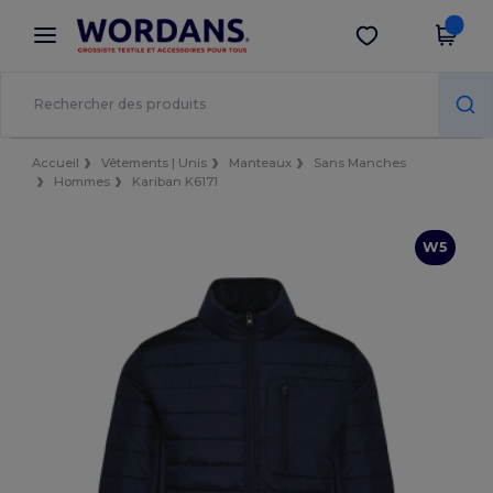
×
Appli Wordans
Obtenir l'appli
Meilleurs prix sur l’app !
Accueil
Vêtements | Unis
Manteaux
Sans Manches
Hommes
Kariban K6171
W5