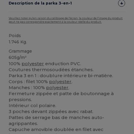
Description de la parka 3-en-1
Veuillez noter qu'en raison du calibrage de l'écran, la couleur de l'image du produit
peut ne pas correspondre exactement à la couleur réelle du produit.
Poids
1.746 Kg.
Grammage
605g/m²
100%
polyester
enduction PVC.
Coutures thermosoudées étanches.
Parka 3 en 1 : doublure intérieure bi-matière.
Corps : filet 100%
polyester
.
Manches : 100%
polyester
.
Fermeture zippée et patte de boutonnage à
pressions.
Intérieur col polaire.
3 poches devant zippées avec rabat.
Pattes de serrage bas de manches auto-
agrippantes.
Capuche amovible doublée en filet avec