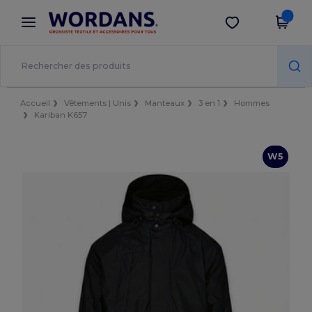
×
Appli Wordans
Obtenir l'appli
Meilleurs prix sur l’app !
Accueil
Vêtements | Unis
Manteaux
3 en 1
Hommes
Kariban K657
W5