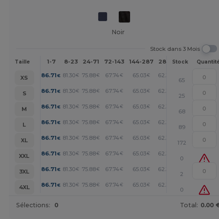
Noir
Stock dans 3 Mois
1-7
8-23
24-71
72-143
144-287
288 +
Plus
Taille
Stock
Quantit
+
86.71
81.30
75.88
67.74
65.03
62.33
€
€
€
€
€
€
XS
65
+
86.71
81.30
75.88
67.74
65.03
62.33
€
€
€
€
€
€
S
25
+
86.71
81.30
75.88
67.74
65.03
62.33
€
€
€
€
€
€
M
68
+
86.71
81.30
75.88
67.74
65.03
62.33
€
€
€
€
€
€
L
89
+
86.71
81.30
75.88
67.74
65.03
62.33
€
€
€
€
€
€
XL
172
+
86.71
81.30
75.88
67.74
65.03
62.33
€
€
€
€
€
€
XXL
0
+
86.71
81.30
75.88
67.74
65.03
62.33
€
€
€
€
€
€
3XL
2
+
86.71
81.30
75.88
67.74
65.03
62.33
€
€
€
€
€
€
4XL
0
Sélections:
0
Total:
0.00 