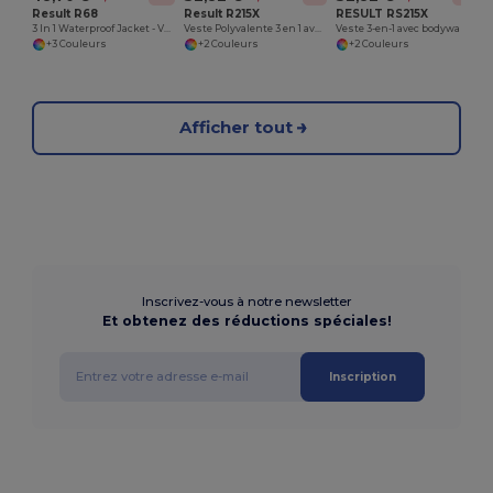
Result R68
Result R215X
RESULT RS215X
3 In 1 Waterproof Jacket - Veste 3 En 1 Imperméable Doublée En Polaire Zip&Clip
Veste Polyvalente 3 en 1 avec Gilet Matelassé
Veste 3-en-1 avec bodywarmer matelassé
+3 Couleurs
+2 Couleurs
+2 Couleurs
Afficher tout
Inscrivez-vous à notre newsletter
Et obtenez des réductions spéciales!
Inscription