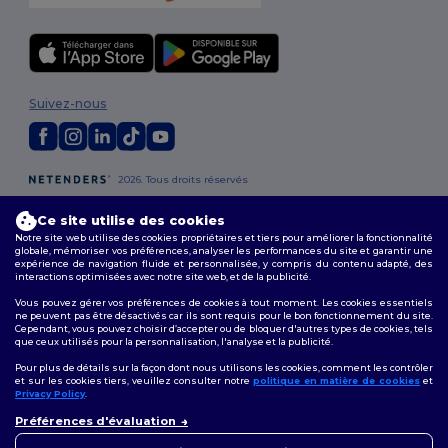
Suivez-nous
2026. Tous droits réservés
Conditions Générales
|
Politique de personnalisation
|
Politique de
Confidentialité
|
Politique de Cookies
|
Plan du Site
Ce site utilise des cookies
Notre site web utilise des cookies propriétaires et tiers pour améliorer la fonctionnalité
globale, mémoriser vos préférences, analyser les performances du site et garantir une
Bruxelles
|
Anvers
|
Mortsel
|
Malines
|
Lierre
|
Turnhout
|
Geel
|
expérience de navigation fluide et personnalisée, y compris du contenu adapté, des
Herentals
|
Hoogstraten
|
Bruges
interactions optimisées avec notre site web, et de la publicité.
Vous pouvez gérer vos préférences de cookies à tout moment. Les cookies essentiels
ne peuvent pas être désactivés car ils sont requis pour le bon fonctionnement du site.
Cependant, vous pouvez choisir d’accepter ou de bloquer d'autres types de cookies, tels
que ceux utilisés pour la personnalisation, l'analyse et la publicité.
Pour plus de détails sur la façon dont nous utilisons les cookies, comment les contrôler
et sur les cookies tiers, veuillez consulter notre
politique en matière de cookies
et
Privacy Policy
.
👋
Bonjour
Préférences d'évaluation
Si vous avez des questions ou
des préoccupations, vous