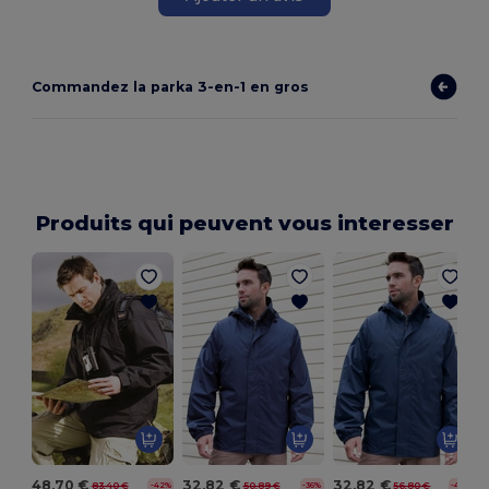
Commandez la parka 3-en-1 en gros
Produits qui peuvent vous interesser
L
48,70 €
32,82 €
32,82 €
83,40 €
50,89 €
56,80 €
-42%
-36%
-42%