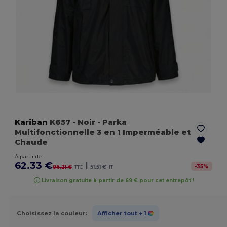
Kariban
K657
- Noir
- Parka
Multifonctionnelle 3 en 1 Imperméable et
Chaude
À partir de
62.33 €
|
-
35
%
96.21 €
TTC
51.51 €
HT
Livraison gratuite à partir de 69 € pour cet entrepôt !
Choisissez la couleur:
Afficher tout
+ 1