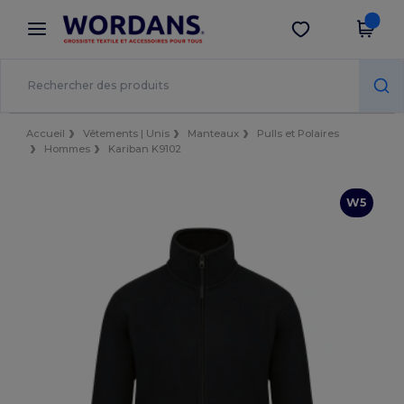
×
Appli Wordans
Obtenir l'appli
Meilleurs prix sur l’app !
Accueil
Vêtements | Unis
Manteaux
Pulls et Polaires
Hommes
Kariban K9102
W5