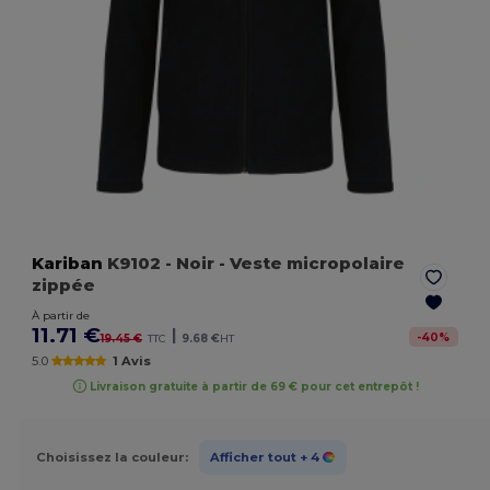
Kariban
K9102
- Noir
- Veste micropolaire
zippée
À partir de
11.71 €
|
-
40
%
19.45 €
TTC
9.68 €
HT
5.0
1 Avis
Livraison gratuite à partir de 69 € pour cet entrepôt !
Choisissez la couleur:
Afficher tout
+ 4