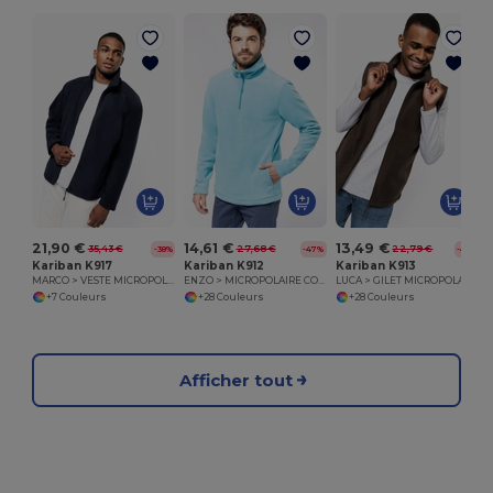
21,90 €
14,61 €
13,49 €
35,43 €
27,68 €
22,79 €
-38%
-47%
-41%
Kariban K917
Kariban K912
Kariban K913
MARCO > VESTE MICROPOLAIRE ZIPPÉE LOURDE
ENZO > MICROPOLAIRE COL ZIPPÉ
LUCA > GILET MICROPOLAIRE
+7 Couleurs
+28 Couleurs
+28 Couleurs
Afficher tout