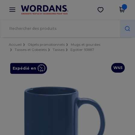
×
Appli Wordans
Obtenir l'appli
Meilleurs prix sur l’app !
Accueil
Objets promotionnels
Mugs et gourdes
Tasses et Gobelets
Tasses
Egotier 93887
W45
Expédié en