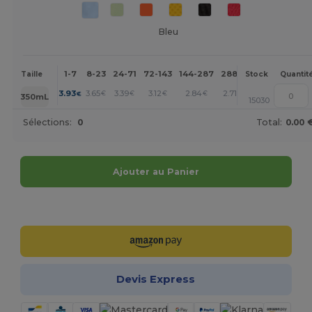
Bleu
1-7
8-23
24-71
72-143
144-287
288 +
Plus
Taille
Stock
Quantit
+
3.93
3.65
3.39
3.12
2.84
2.71
€
€
€
€
€
€
350mL
15030
Sélections:
0
Total:
0.00 
Ajouter au Panier
Personnalisez-le !
Devis Express